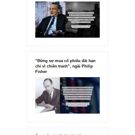
Chu kỳ trong thái độ của đám
đông đối với rủi ro, Ngài Howard
Marks
“Đừng sợ mua cổ phiếu dài hạn
chỉ vì chiến tranh”, ngài Philip
Fisher