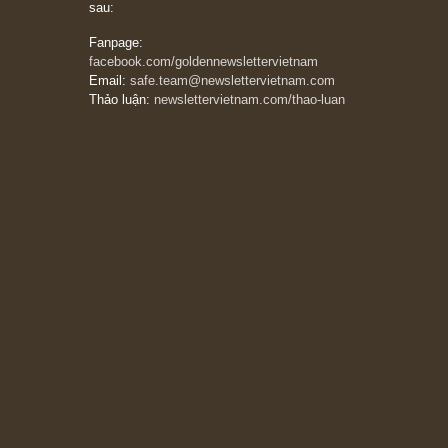
thẳng và trung thực, vì nó vắng người hơn
đáng kể!”
13/03/2026
The Golden Newsletter Vietnam
là ấn phẩm
đầu tư giá trị đầu tiên và duy nhất tại Việt
Nam dành cho nhà đầu tư cá nhân. Chúng tôi
cam kết đưa đến nhà đầu tư triết lý đầu tư giá
trị nguyên bản, những khuyến nghị chất lượng
cao và các quan điểm độc lập và thực tế nhất
về thị trường tài chính Việt Nam.
Liên hệ:
Quý độc giả có thể liên hệ ban biên
tập hoặc admin dự án chúng tôi qua các kênh
sau:
Fanpage:
facebook.com/goldennewslettervietnam
Email:
safe.team@newslettervietnam.com
Thảo luận:
newslettervietnam.com/thao-luan