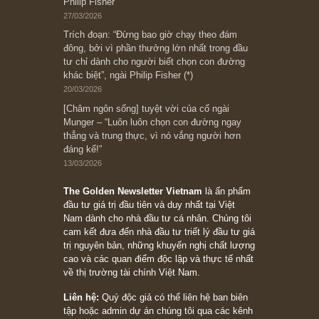
có (*)” – cố ngài Charlie Munger
05/06/2026
Ấn phẩm Kỳ 82 (Bản cắt)
08/05/2026
Suy ngẫm ngắn: Chu kỳ của thái độ đám đông
đối với rủi ro, ngài Howard Marks
10/04/2026
Trích đoạn: “Đừng sợ mua cổ phiếu dài hạn
chỉ vì chiến tranh (don’t be afraid of buying
stocks on a war scare)”, rất hay bởi ngài
Philip Fisher
27/03/2026
Trích đoạn: “Đừng bao giờ chạy theo đám
đông, bởi vì phần thưởng lớn nhất trong đầu
tư chỉ dành cho người biết chọn con đường
khác biệt”, ngài Philip Fisher (*)
20/03/2026
[Châm ngôn sống] tuyệt vời của cố ngài
Munger – “Luôn luôn chọn con đường ngay