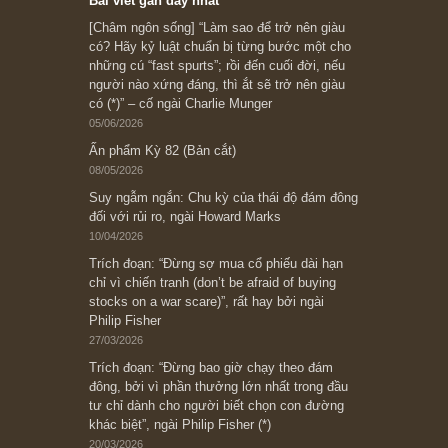
Subscribe ngay (*)
Bài viết gần đây nhất
[Châm ngôn sống] “Làm sao để trở nên giàu
có? Hãy kỷ luật chuẩn bị từng bước một cho
những cú “fast spurts”; rồi đến cuối đời, nếu
người nào xứng đáng, thì ắt sẽ trở nên giàu
có (*)” – cố ngài Charlie Munger
05/06/2026
Ấn phẩm Kỳ 82 (Bản cắt)
08/05/2026
Suy ngẫm ngắn: Chu kỳ của thái độ đám đông
đối với rủi ro, ngài Howard Marks