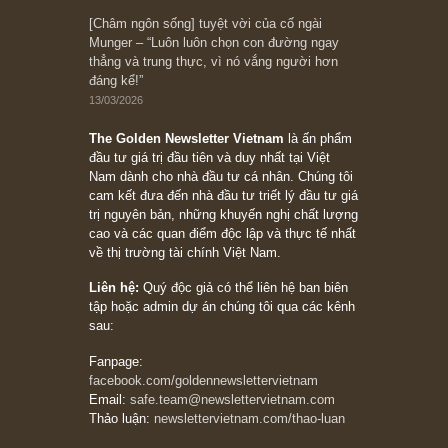
10/04/2026
Trích đoạn: “Đừng sợ mua cổ phiếu dài hạn
chỉ vì chiến tranh (don’t be afraid of buying
stocks on a war scare)”, rất hay bởi ngài
Philip Fisher
27/03/2026
Trích đoạn: “Đừng bao giờ chạy theo đám
đông, bởi vì phần thưởng lớn nhất trong đầu
tư chỉ dành cho người biết chọn con đường
khác biệt”, ngài Philip Fisher (*)
20/03/2026
[Châm ngôn sống] tuyệt vời của cố ngài
Munger – “Luôn luôn chọn con đường ngay
thẳng và trung thực, vì nó vắng người hơn
đáng kể!”
13/03/2026
The Golden Newsletter Vietnam
là ấn phẩm
đầu tư giá trị đầu tiên và duy nhất tại Việt
Nam dành cho nhà đầu tư cá nhân. Chúng tôi