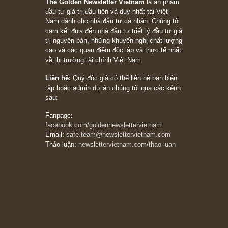
Philip Fisher
27/03/2026
Trích đoạn: “Đừng bao giờ chạy theo đám
đông, bởi vì phần thưởng lớn nhất trong đầu
tư chỉ dành cho người biết chọn con đường
khác biệt”, ngài Philip Fisher (*)
20/03/2026
[Châm ngôn sống] tuyệt vời của cố ngài
Munger – “Luôn luôn chọn con đường ngay
thẳng và trung thực, vì nó vắng người hơn
đáng kể!”
13/03/2026
The Golden Newsletter Vietnam
là ấn phẩm
đầu tư giá trị đầu tiên và duy nhất tại Việt
Nam dành cho nhà đầu tư cá nhân. Chúng tôi
cam kết đưa đến nhà đầu tư triết lý đầu tư giá
trị nguyên bản, những khuyến nghị chất lượng
cao và các quan điểm độc lập và thực tế nhất
về thị trường tài chính Việt Nam.