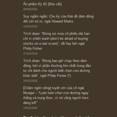
Bài viết gần đây nhất
[Châm ngôn sống] “Làm sao để trở nên giàu
có? Hãy kỷ luật chuẩn bị từng bước một cho
những cú “fast spurts”; rồi đến cuối đời, nếu
người nào xứng đáng, thì ắt sẽ trở nên giàu
có (*)” – cố ngài Charlie Munger
05/06/2026
Ấn phẩm Kỳ 82 (Bản cắt)
08/05/2026
Suy ngẫm ngắn: Chu kỳ của thái độ đám đông
đối với rủi ro, ngài Howard Marks
10/04/2026
Trích đoạn: “Đừng sợ mua cổ phiếu dài hạn
chỉ vì chiến tranh (don’t be afraid of buying
stocks on a war scare)”, rất hay bởi ngài