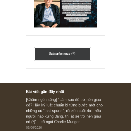
Ấn phẩm cũ Kỳ 78 đến 80
Subscribe ngay (*)