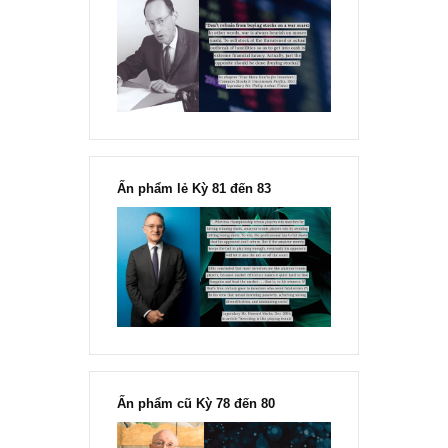
“Đừng sợ mua cổ phiếu dài hạn
chỉ vì chiến tranh”, ngài Philip
Fisher
Ấn phẩm lẻ Kỳ 81 đến 83