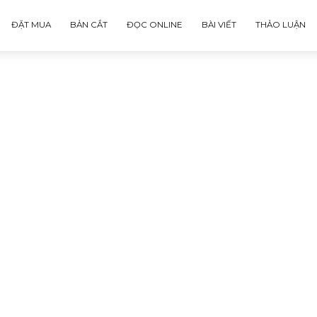
ĐẶT MUA
BẢN CẮT
ĐỌC ONLINE
BÀI VIẾT