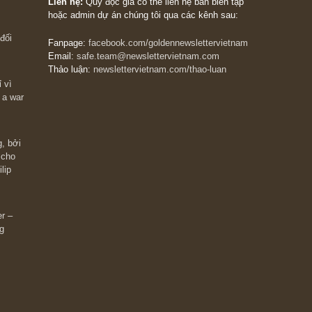
The Golden Newsletter Vietnam
là ấn phẩm đầu
giá trị đầu tiên và duy nhất tại Việt Nam dành cho
 giàu có? Hãy
nhà đầu tư cá nhân. Chúng tôi cam kết đưa đến 
ững cú “fast
đầu tư triết lý đầu tư giá trị nguyên bản, những
ào xứng đáng,
khuyến nghị chất lượng cao và các quan điểm độ
 Charlie Munger
lập và thực tế nhất về thị trường tài chính Việt N
Liên hệ:
Quý độc giả có thể liên hệ ban biên tập
hoặc admin dự án chúng tôi qua các kênh sau:
m đông đối
Fanpage:
facebook.com/goldennewslettervietnam
Email:
safe.team@newslettervietnam.com
Thảo luận:
newslettervietnam.com/thao-luan
 hạn chỉ vì
tocks on a war
đám đông, bởi