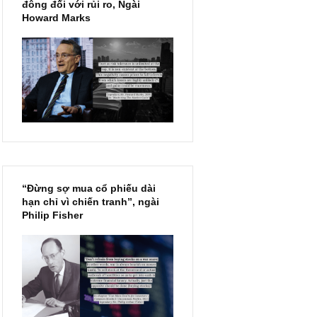
Chu kỳ trong thái độ của đám
đông đối với rủi ro, Ngài
Howard Marks
“Đừng sợ mua cổ phiếu dài
hạn chỉ vì chiến tranh”, ngài
Philip Fisher