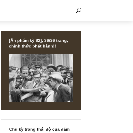
THẢO LUẬN
[Ấn phẩm kỳ 82], 36/36 trang,
chính thức phát hành!!