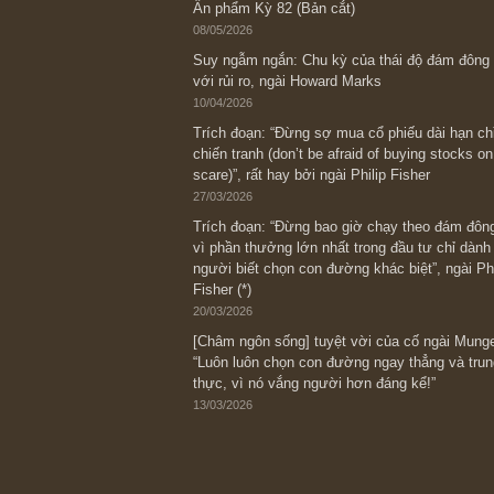
Bài viết gần đây nhất
[Châm ngôn sống] “Làm sao để trở nên
kỷ luật chuẩn bị từng bước một cho nh
spurts”; rồi đến cuối đời, nếu người n
thì ắt sẽ trở nên giàu có (*)” – cố ngài
05/06/2026
Ấn phẩm Kỳ 82 (Bản cắt)
08/05/2026
Suy ngẫm ngắn: Chu kỳ của thái độ đá
với rủi ro, ngài Howard Marks
10/04/2026
Trích đoạn: “Đừng sợ mua cổ phiếu dài
chiến tranh (don’t be afraid of buying s
scare)”, rất hay bởi ngài Philip Fisher
27/03/2026
Trích đoạn: “Đừng bao giờ chạy theo 