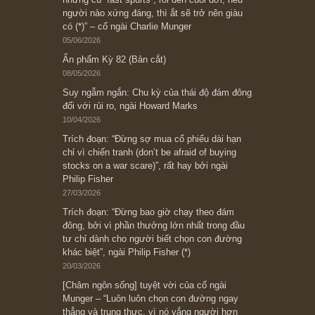
Subscribe ngay (*)
Bài viết gần đây nhất
[Châm ngôn sống] “Làm sao để trở nên giàu
có? Hãy kỷ luật chuẩn bị từng bước một cho
những cú “fast spurts”; rồi đến cuối đời, nếu
người nào xứng đáng, thì ắt sẽ trở nên giàu
có (*)” – cố ngài Charlie Munger
05/06/2026
Ấn phẩm Kỳ 82 (Bản cắt)
08/05/2026
Suy ngẫm ngắn: Chu kỳ của thái độ đám đông
đối với rủi ro, ngài Howard Marks
10/04/2026