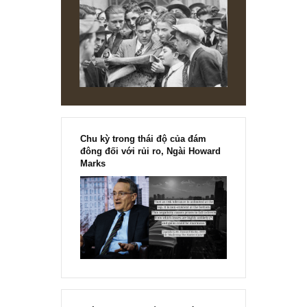
[Ấn phẩm kỳ 82], 36/36 trang,
chính thức phát hành!!
Chu kỳ trong thái độ của đám
đông đối với rủi ro, Ngài Howard
Marks