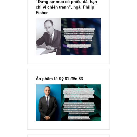
“Đừng sợ mua cổ phiếu dài hạn
chỉ vì chiến tranh”, ngài Philip
Fisher
Ấn phẩm lẻ Kỳ 81 đến 83