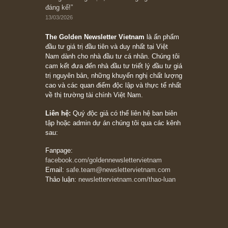
Trích đoạn: “Đừng sợ mua cổ phiếu dài hạn
chỉ vì chiến tranh (don’t be afraid of buying
stocks on a war scare)”, rất hay bởi ngài
Philip Fisher
27/03/2026
Trích đoạn: “Đừng bao giờ chạy theo đám
đông, bởi vì phần thưởng lớn nhất trong đầu
tư chỉ dành cho người biết chọn con đường
khác biệt”, ngài Philip Fisher (*)
20/03/2026
[Châm ngôn sống] tuyệt vời của cố ngài
Munger – “Luôn luôn chọn con đường ngay
thẳng và trung thực, vì nó vắng người hơn
đáng kể!”
13/03/2026
The Golden Newsletter Vietnam
là ấn phẩm
đầu tư giá trị đầu tiên và duy nhất tại Việt
Nam dành cho nhà đầu tư cá nhân. Chúng tôi
cam kết đưa đến nhà đầu tư triết lý đầu tư giá