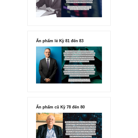
Fisher
Ấn phẩm lẻ Kỳ 81 đến 83