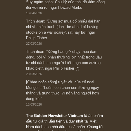
[Châm ngôn sống] “Làm sao để trở nên giàu
có? Hãy kỷ luật chuẩn bị từng bước một cho
những cú “fast spurts”; rồi đến cuối đời, nếu
người nào xứng đáng, thì ắt sẽ trở nên giàu
có (*)” – cố ngài Charlie Munger
05/06/2026
Ấn phẩm Kỳ 82 (Bản cắt)
08/05/2026
Suy ngẫm ngắn: Chu kỳ của thái độ đám đông
đối với rủi ro, ngài Howard Marks
10/04/2026
Trích đoạn: “Đừng sợ mua cổ phiếu dài hạn
chỉ vì chiến tranh (don’t be afraid of buying
stocks on a war scare)”, rất hay bởi ngài
Philip Fisher
27/03/2026
Trích đoạn: “Đừng bao giờ chạy theo đám
đông, bởi vì phần thưởng lớn nhất trong đầu
tư chỉ dành cho người biết chọn con đường