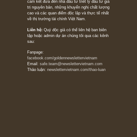
khác biệt”, ngài Philip Fisher (*)
20/03/2026
[Châm ngôn sống] tuyệt vời của cố ngài
Munger – “Luôn luôn chọn con đường ngay
thẳng và trung thực, vì nó vắng người hơn
đáng kể!”
13/03/2026
The Golden Newsletter Vietnam
là ấn phẩm
đầu tư giá trị đầu tiên và duy nhất tại Việt
Nam dành cho nhà đầu tư cá nhân. Chúng tôi
cam kết đưa đến nhà đầu tư triết lý đầu tư giá
trị nguyên bản, những khuyến nghị chất lượng
cao và các quan điểm độc lập và thực tế nhất
về thị trường tài chính Việt Nam.
Liên hệ:
Quý độc giả có thể liên hệ ban biên
tập hoặc admin dự án chúng tôi qua các kênh
sau:
Fanpage: