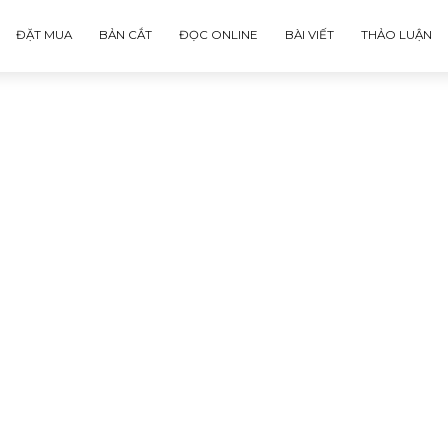
ĐẶT MUA
BẢN CẮT
ĐỌC ONLINE
BÀI VIẾT