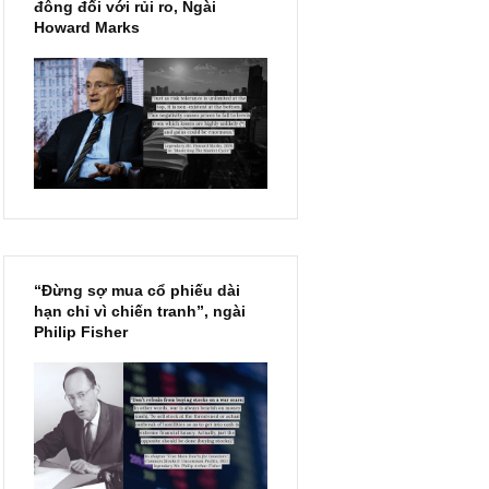
Chu kỳ trong thái độ của đám
đông đối với rủi ro, Ngài
Howard Marks
“Đừng sợ mua cổ phiếu dài
hạn chỉ vì chiến tranh”, ngài
Philip Fisher