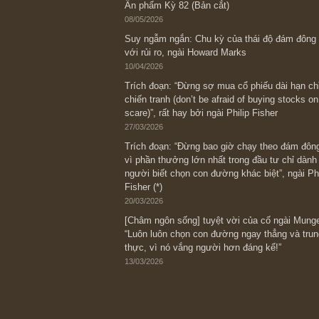
Bài viết gần đây nhất
[Châm ngôn sống] “Làm sao để trở nên
kỷ luật chuẩn bị từng bước một cho nh
spurts”; rồi đến cuối đời, nếu người n
thì ắt sẽ trở nên giàu có (*)” – cố ngài
05/06/2026
Ấn phẩm Kỳ 82 (Bản cắt)
08/05/2026
Suy ngẫm ngắn: Chu kỳ của thái độ đá
với rủi ro, ngài Howard Marks
10/04/2026
Trích đoạn: “Đừng sợ mua cổ phiếu dài
chiến tranh (don’t be afraid of buying s
scare)”, rất hay bởi ngài Philip Fisher
27/03/2026
Trích đoạn: “Đừng bao giờ chạy theo 