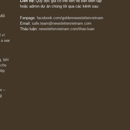
The Golden Newsletter Vietnam
là ấn phẩm đầu
giá trị đầu tiên và duy nhất tại Việt Nam dành cho
 giàu có? Hãy
nhà đầu tư cá nhân. Chúng tôi cam kết đưa đến 
ững cú “fast
đầu tư triết lý đầu tư giá trị nguyên bản, những
ào xứng đáng,
khuyến nghị chất lượng cao và các quan điểm độ
 Charlie Munger
lập và thực tế nhất về thị trường tài chính Việt N
Liên hệ:
Quý độc giả có thể liên hệ ban biên tập
hoặc admin dự án chúng tôi qua các kênh sau:
m đông đối
Fanpage:
facebook.com/goldennewslettervietnam
Email:
safe.team@newslettervietnam.com
Thảo luận:
newslettervietnam.com/thao-luan
 hạn chỉ vì
tocks on a war
đám đông, bởi