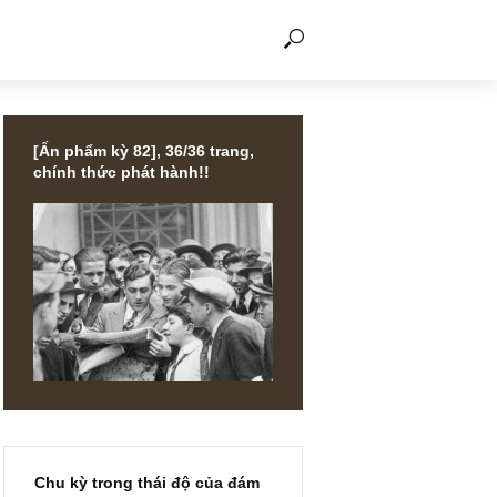
THẢO LUẬN
[Ấn phẩm kỳ 82], 36/36 trang,
chính thức phát hành!!