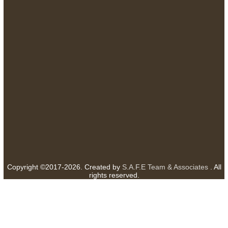
Fanpage:
facebook.com/goldennewslettervietnam
Email:
safe.team@newslettervietnam.com
Thảo luận:
newslettervietnam.com/thao-luan