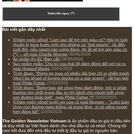
Ấn phẩm cũ Kỳ 78 đến 80
Subscribe ngay (*)
Bài viết gần đây nhất
[Châm ngôn sống] “Làm sao để trở nên giàu có? Hãy kỷ 