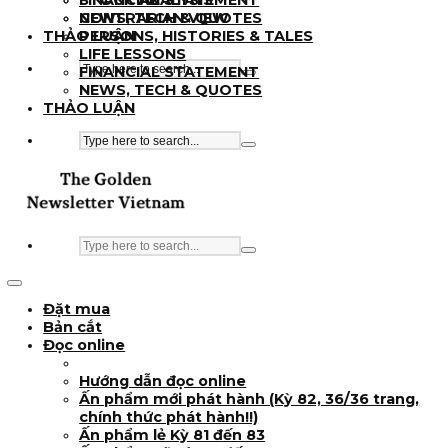
BÀI VIẾT
PERSONS, HISTORIES & TALES
LIFE LESSONS
INDUSTRY INSIGHT
FINANCIAL STATEMENT
STOCK ANALYSIS
NEWS, TECH & QUOTES
CONTRARIAN VIEW
THẢO LUẬN
PERSONS, HISTORIES & TALES
LIFE LESSONS
FINANCIAL STATEMENT
NEWS, TECH & QUOTES
THẢO LUẬN
Đặt mua
Bản cắt
Đọc online