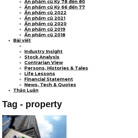
Hướng dẫn đọc online
Ấn phẩm mới phát hành (Kỳ 82, 36/36 tran
chính thức phát hành!!)
Ấn phẩm lẻ Kỳ 81 đến 83
Ấn phẩm cũ Kỳ 78 đến 80
Ấn phẩm cũ Kỳ 66 đến 77
Ấn phẩm cũ 2022
Ấn phẩm cũ 2021
Ấn phẩm cũ 2020
Ấn phẩm cũ 2019
Ấn phẩm cũ 2018
Bài viết
Industry Insight
Stock Analysis
Contrarian View
Persons, Histories & Tales
Life Lessons
Financial Statement
News, Tech & Quotes
Thảo Luận