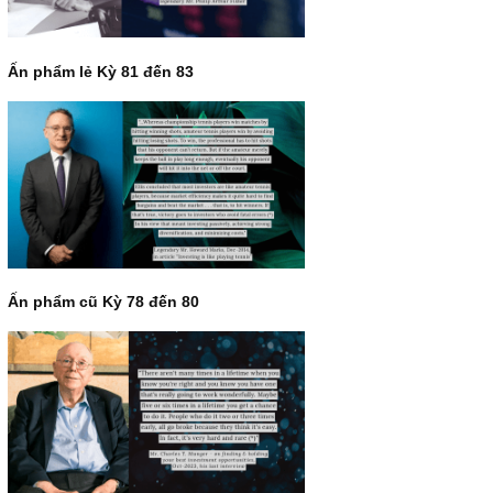
“Đừng sợ mua cổ phiếu dài hạn chỉ vì chiến tranh”, ngài P
Fisher
Ấn phẩm lẻ Kỳ 81 đến 83