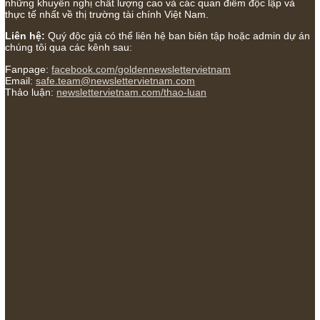
chuẩn bị từng bước một cho những cú “fast spurts”; rồi 
cuối đời, nếu người nào xứng đáng, thì ắt sẽ trở nên già
(*)” – cố ngài Charlie Munger
05/06/2026
Ấn phẩm Kỳ 82 (Bản cắt)
08/05/2026
Suy ngẫm ngắn: Chu kỳ của thái độ đám đông đối với rủi
ngài Howard Marks
10/04/2026
Trích đoạn: “Đừng sợ mua cổ phiếu dài hạn chỉ vì chiến 
(don’t be afraid of buying stocks on a war scare)”, rất ha
ngài Philip Fisher
27/03/2026
Trích đoạn: “Đừng bao giờ chạy theo đám đông, bởi vì 
thưởng lớn nhất trong đầu tư chỉ dành cho người biết ch
con đường khác biệt”, ngài Philip Fisher (*)
20/03/2026
[Châm ngôn sống] tuyệt vời của cố ngài Munger – “Luôn
chọn con đường ngay thẳng và trung thực, vì nó vắng n
hơn đáng kể!”
13/03/2026
The Golden Newsletter Vietnam
là ấn phẩm đầu tư giá trị đầ
và duy nhất tại Việt Nam dành cho nhà đầu tư cá nhân. Chúng 
cam kết đưa đến nhà đầu tư triết lý đầu tư giá trị nguyên bản,
những khuyến nghị chất lượng cao và các quan điểm độc lập 
thực tế nhất về thị trường tài chính Việt Nam.
Liên hệ:
Quý độc giả có thể liên hệ ban biên tập hoặc admin 
chúng tôi qua các kênh sau: