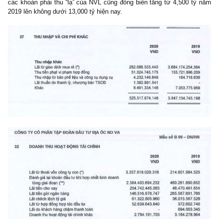
(3) Chi phí giá vốn đền bù, giải phóng mặt bằng, chi phí lớn nhất (
phí bán hàng, quản lý doanh nghiệp – SG&A (5) Chi phí lãi vay
trọng (6) Chi phí thuế thu nhập doanh nghiệp 20%, quan trọng 
nhưng không ai tính vào (7) Tỷ suất chiết khấu discount rate trên
tiền tương lai nếu dự án kéo dài, giãn tiến độ. Theo tính toá
chúng tôi ở case NVL, vì biên lợi nhuận EBIT % margin của ct
thấp so với đối thủ, trung bình chỉ từ 25%-30%/dự án vì gross m
thấp, chi phí lãi vay cao, chi phí SG&A cao, nên giá trị hiện tạ
dòng tiền chiết khấu DCF cho 4 dự án trọng điểm, cộng đâu đó 
dự án nhỏ khác và các dự án nằm ngoài hiểu biết chúng tôi, chỉ 
[23.5]/cp, sau khi trừ 40 nghìn tỷ nợ vay và các khoản phải thu
rủi ro. Nếu quý độc giả không tin chúng tôi thì có thể tự liệt kê 
của NVL ra, trừ 7 tầng chi phí trên và chiết khấu về thử, trừ toàn 
vay xem chúng tôi có làm sai?
–
Thứ ba,
chúng tôi cực kỳ quan ngại về khoản doanh thu tài c
thu nhập khác mà kế toán viên NVL ghi nhận hai năm qua. Cụ thể
2019, công ty có khoản
“lãi từ giao dịch mua rẻ”
trong mục thu
khác trị giá ~3,700 tỷ, nếu không có khoản đó, LN trước thuế 201
cty mất 85%. Năm 2020, kế toán viên NVL lại tiếp tục sáng t
khoản d.thu tài chính
“thoái vốn cty con” & “đánh giá lại khoả
tư khi hợp nhất kinh doanh từng giai đoạn” (?)
với tổng giá t