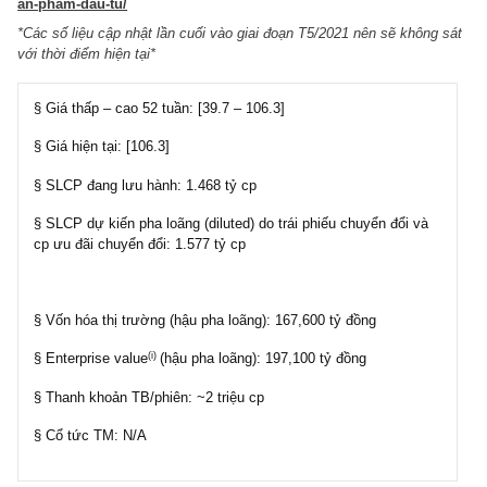
hơn hết, nhất định phải đòi hỏi một biên an toàn rộng lớn trong địn
để phòng tránh các rủi ro – điều mà những NĐT mua NVL tại mứ
hóa 167 nghìn tỷ đã không thể làm được (!)
Bài phân tích trích trong ấn phẩm đầu tư giá trị kỳ 47, ấn phẩ
lịch sử Go-Go Years, phát hành T6/2021:
https://newslettervietnam.com/an-pham-dau-tu-gia-tri-47/
Đặt mua ấn phẩm cũ TGN:
https://newslettervietnam.com/dat-
an-pham-dau-tu/
*Các số liệu cập nhật lần cuối vào giai đoạn T5/2021 nên sẽ không
với thời điểm hiện tại*
§ Giá thấp – cao 52 tuần: [39.7 – 106.3]
§ Giá hiện tại: [106.3]
§ SLCP đang lưu hành: 1.468 tỷ cp
§ SLCP dự kiến pha loãng (diluted) do trái phiếu chuyển đổi và