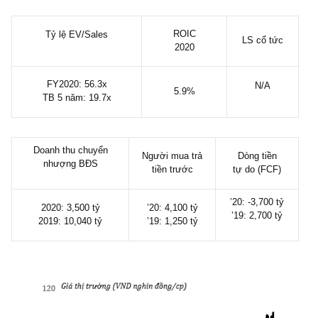
cp ưu đãi chuyển đổi: 1.577 tỷ cp
§ Vốn hóa thị trường (hậu pha loãng): 167,600 tỷ đồng
(i)
§ Enterprise value
(hậu pha loãng): 197,100 tỷ đồng
§ Thanh khoản TB/phiên: ~2 triệu cp
§ Cổ tức TM: N/A
ROIC
Tỷ lệ EV/Sales
LS cổ tức
2020
FY2020: 56.3x
N/A
5.9%
TB 5 năm: 19.7x