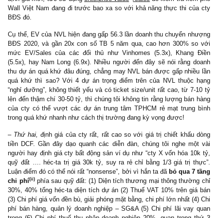
rất nhiều quỹ đầu tư mua vào, cộng với giá cp
tăng +160% trong 1 năm qua, thế thì ban biên tậ
S.A.F.E chúng tôi bị vấn đề gì mà lại dám cho
“người khổng lồ” nầy vào rổ “Out” cơ chứ?!
Vâng, chúng tôi có
3 luận điểm
mạnh mẽ để làm
như vậy:
–
Thứ nhất,
định giá của NVL cao bất thường trên doanh thu c
nhượng BĐS của cty. Gần đây khi trao đổi với một người bạ
investment tại một tập đoàn BĐS lớn có vốn hóa không dưới 10
anh ta chia sẻ rằng:
“Analysts và giới đầu tư ngoài kia rất thích q
nhiều, nhưng nói thực, những người kinh doanh ngành BĐS như
thì không hề đánh giá cao quỹ đất, mà chỉ đánh giá cao
khả năng
thi (executability)
của quỹ đất đó.”
Anh ta còn nói thêm về tình 
một vài cty BĐS nhỏ sắp IPO thời gian tới dám liệt kê hàng chụ
quỹ đất mới ở giai đoạn “
xin chủ trương
”, chưa hề có quy hoạch 1
sổ đỏ sạch hay giấy phép xây dựng, vào định giá của mình để 
phồng” giá trị IPO lên (!) Sau khi nghe như vậy, chúng tôi set niề
vào câu chuyện quỹ đất của các DN BĐS = 0 và tìm ra phương
(i)
định giá mới, tức sử dụng
enterprise value
/sales
để kiểm tra xe