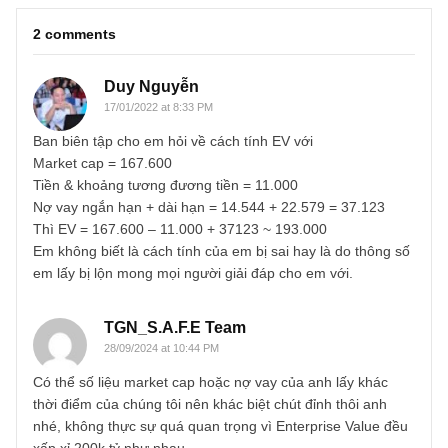
TGN_Skopos
Biên tập viên, Chuyên viên phân tích cao cấp, Người quan
sát độc lập
skopos@newslettervietnam.com
VIEW ALL POSTS
You may also like