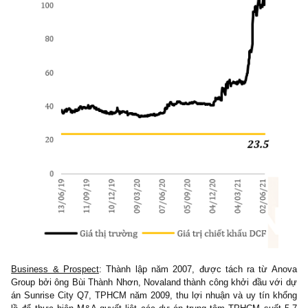
Doanh thu chuyển
Người mua trả
Dòng tiền
nhượng BĐS
tiền trước
tự do (FCF)
’20: -3,700 tỷ
2020: 3,500 tỷ
’20: 4,100 tỷ
’19: 2,700 tỷ
2019: 10,040 tỷ
’19: 1,250 tỷ