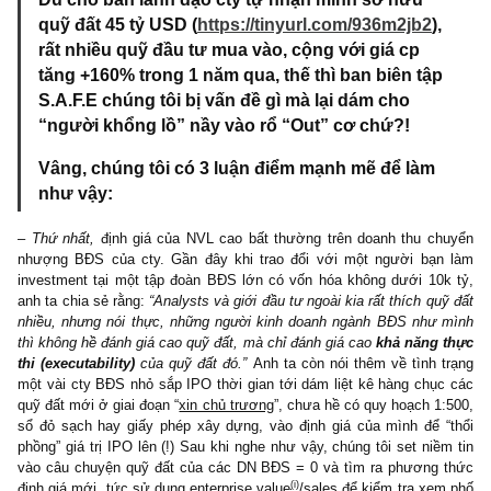
v.v, do vướng mắc về pháp lý, NVL đã phải buộc phải chuyển
sang phân khúc nghỉ dưỡng vùng ven vì thiếu quỹ đất, cụ thể ba
Đồng Nai, Vũng Tàu, Phan Thiết, Đà Lạt, Cam Ranh, v.v Chúng t
định giá và liệt kê non 20-30 dự án của Novaland, tuy nhiên vì 
giấy mực, cùng với việc số dự án nhỏ tại TPHCM của NVL rất 
và pháp lý chưa đầy đủ nên cũng không cần thiết để liệt kê ở đây
chúng tôi tóm lại 4 dự án trọng điểm sau, chiếm đến 75%-80% gi
chiết khấu dòng tiền của NVL theo tính toán chúng tôi (số liệu dướ
tính tổng thể dự án bao gồm tất cả các giai đoạn):
Nguồn: Annual report & website cty, vùng giá bán và tỷ lệ hấp th
tính Q1
Dù cho ban lãnh đạo cty tự nhận mình sở hữu
quỹ đất 45 tỷ USD (
https://tinyurl.com/936m2jb2
),