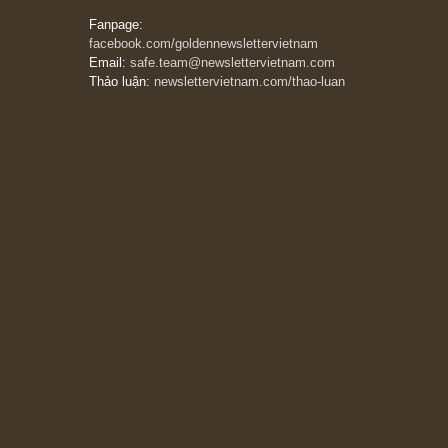
Subscribe ngay (*)
Bài viết gần đây nhất
[Châm ngôn sống] “Làm sao để trở nên giàu
có? Hãy kỷ luật chuẩn bị từng bước một cho
những cú “fast spurts”; rồi đến cuối đời, nếu
người nào xứng đáng, thì ắt sẽ trở nên giàu
có (*)” – cố ngài Charlie Munger
05/06/2026
Ấn phẩm Kỳ 82 (Bản cắt)