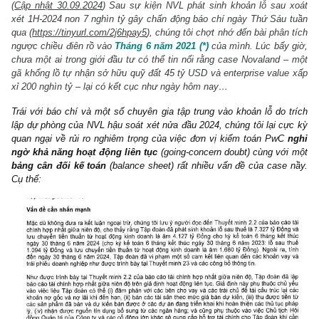
2 COMMENTS
(
Cập nhật 30.09.2024
) Sau sự kiện NVL phát sinh khoản lỗ sau
xét 1H-2024 non 7 nghìn tỷ gây chấn động báo chí ngày Thứ Sáu
qua (
https://tinyurl.com/2j6hpay5
), chúng tôi chợt nhớ đến bài phân
ngược chiều điên rồ vào
Tháng 6 năm 2021 (*)
của mình.
Lúc bấy
chưa một ai trong giới đầu tư có thể tin nổi rằng case Novaland 
gã khổng lồ tự nhận sở hữu quỹ đất 45 tỷ USD và enterprise valu
xỉ 200 nghìn tỷ – lại có kết cục như ngày hôm nay…
Trái với báo chí và một số chuyên gia tập trung vào khoản lỗ do 
lập dự phòng của NVL hậu soát xét nửa đầu 2024, chúng tôi lại c
quan ngại về rủi ro nghiêm trọng của việc đơn vị kiểm toán Pw
ngờ khả năng hoạt động liên tục
(going-concern doubt) cùng vớ
bảng cân đối kế toán
(balance sheet) rất nhiều vấn đề của case
Cụ thể: