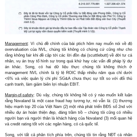
đến ~5,700 tỷ, nếu loại trừ ra, thì gần như toàn bộ LN trước thuế
của NVL bị quét sạch hoàn toàn đến thua lỗ. Không thể phủ nhậ
tiết nầy là một lá cờ đỏ lớn, nó làm chúng tôi nhớ đến case
Nat
Student Marketing
phía trên. Ngoài ra, chính vì các khoản sáng tạ
các khoản phải thu “lạ” của NVL cũng đồng biến tăng từ 4,500 t
2019 lên không dưới 13,000 tỷ hiện nay.