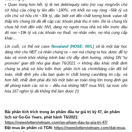
thanh lý hợp đồng tương đối mập mờ/khó hiểu, chiếm đâu đó 1/3
tài sản của NVL, và gấp đến 200% so với vốn chủ sở hữu hiện ch
30k tỷ của doanh nghiệp.
Trong khi các khoản phải thu đặc biệt lớn, tiền mặt của NVL cạn
chỉ còn ~2k tỷ, chiếm tỷ trọng 1% trên tài sản ngắn hạn – nguồ
này khiến chúng tôi nghi ngờ khả năng tái khởi động bất cứ dự á
của công ty.
Quan trọng hơn hết, tỷ lệ net debt/equity ratio (nợ vay ròng/vố
sở hữu) của công ty lên đến ~190%, với khối nợ vay ròng ~56k 
vốn chủ sở hữu chỉ ~30k tỷ, đặc biệt xét đến chất lượng book valu
thấp khi chúng tôi đã đề cập các khoản phải thu ở trên. Đó là chún
chưa hề tính đến việc NVL đang nợ người mua nhà trả tiền trướ
đó non ~19k tỷ và các khoản nợ thuế, nợ nhân viên, nợ nhà cun
khác…
Lời cuối, có thể nói case
Novaland (HOSE: NVL)
sẽ là một bà
đáng nhớ cho NĐT cá nhân chúng ta – nơi mà chúng ta học được 
bảo vệ mình khỏi những kênh báo chí đầy định hướng, những D
promote” gian dối như giai đoạn T6/2021 -> không đâu khác nhất
chúng ta phải sở hữu kiến thức phân tích tài chính/bảng cân đ
toán, nhất định yêu cầu ban quản trị chất lượng cao/đáng tin cậ