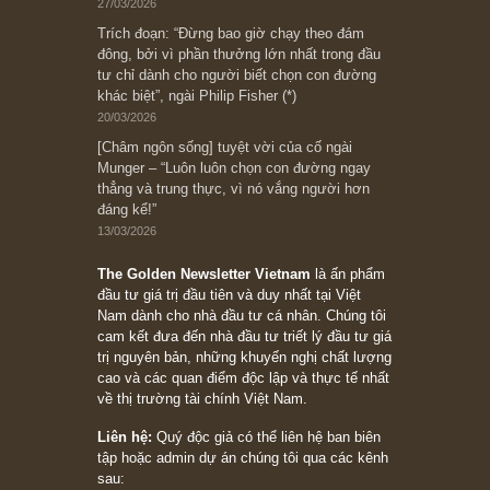
Ấn phẩm lẻ Kỳ 81 đến 83
Ấn phẩm cũ Kỳ 78 đến 80