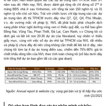
Business & Prospect
: Thành lập năm 2007, được tách ra từ 
Group bởi ông Bùi Thành Nhơn, Novaland thành công khởi đầu v
án Sunrise City Q7, TPHCM năm 2009, thu lợi nhuận và uy tín 
lồ để thực hiện M&A quyết liệt các dự án trung tâm TPHCM suố
năm sau đó. Hiện nay, NVL được đánh giá rộng rãi chỉ đứng số 
mảng BĐS nhà ở sau Vinhomes, với tổng tài sản 150 nghìn tỷ 
nghìn tỷ vốn chủ sở hữu. Trái với chiến lược chỉ tập trung vào c
án trung tâm đô thị TPHCM trước đây như Q7, Q2, Q4, Phú N