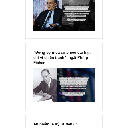
Duy Nguyễn
17/01/2022 at 8:33 PM
Ban biên tập cho em hỏi về cách tính EV với
Market cap = 167.600
Tiền & khoảng tương đương tiền = 11.000
Nợ vay ngắn hạn + dài hạn = 14.544 + 22.579 = 37.123
Thì EV = 167.600 – 11.000 + 37123 ~ 193.000
Em không biết là cách tính của em bị sai hay là do thông 
em lấy bị lộn mong mọi người giải đáp cho em với.
TGN_S.A.F.E Team
28/09/2024 at 10:44 PM
Có thể số liệu market cap hoặc nợ vay của anh lấy khác
thời điểm của chúng tôi nên khác biệt chút đỉnh thôi anh
nhé, không thực sự quá quan trọng vì Enterprise Value đề