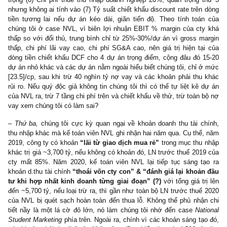
Wall Việt Nam đang đi trước bao xa so với khả năng thực thi củ
BĐS đó.
Cụ thể, EV của NVL hiện đang gấp 56.3 lần doanh thu chuyển n
BĐS 2020, và gần 20x con số TB 5 năm qua, cao hơn 300% s
mức EV/Sales của các đối thủ như Vinhomes (5.3x), Khang
(5.5x), hay Nam Long (6.9x). Nhiều người đến đây sẽ nói rằng 
thu dự án quá khứ đâu đúng, chẳng may NVL bán được gấp nhiề
quá khứ thì sao? Với 4 dự án trọng điểm trên của NVL thuộc
“nghỉ dưỡng”, không thiết yếu và có ticket size/unit rất cao, từ 7-
lên đến thậm chí 30-50 tỷ, thì chúng tôi không tin rằng lượng bán
của cty có thể vượt các dự án trung tâm TPHCM rẻ mạt trung
trong quá khứ nhanh như cách thị trường đang kỳ vọng được!
–
Thứ hai,
định giá của cty rất, rất cao so với giá trị chiết khấu
tiền DCF. Gần đây dạo quanh các diễn đàn, chúng tôi nghe mộ
người hay định giá cty bất động sản ví dụ như “cty X vốn hóa 10
quỹ đất …. héc-ta trị giá 30k tỷ, suy ra rẻ chỉ bằng 1/3 giá trị t
Luận điểm đó có thể nói rất “nonsense”, bởi vì hắn ta đã
bỏ qua 7
(ii)
chi phí
phía sau quỹ đất: (1) Diện tích thương mại thông thườn
30%, 40% tổng héc-ta diện tích dự án (2) Thuế VAT 10% trên gi