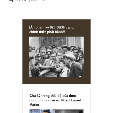
STOCK ANALYSIS
KBC: Tỷ lệ risk/reward vẫn chưa thuận l
sau một thập niên khó khăn
(Cập nhật 03/2020) Cuối Q4/2019, số dư tiền mặt ròng của KBC v
âm ở mức -1,270 tỷ, tuy vẫn khá lớn nhưng đã giảm nhiều so vớ
-2,260...
READ MORE
ISSUE EXCERPTS
Ấn phẩm đầu tư giá trị XXIII_tháng 06.2
Ấn phẩm đầu tư giá trị XXIII, ấn phẩm về “sự cô độc” của NĐT giá 
đích thực, sắp phát hành! Cách đặt mua, giá cả, và hình...
READ MORE
2 comments