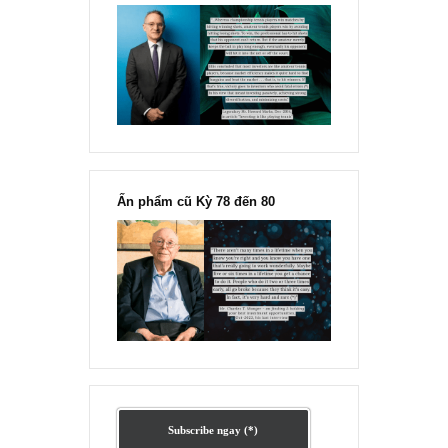
xấp xỉ 200k tỷ như nhau
[Ấn phẩm kỳ 82], 36/36 trang,
chính thức phát hành!!
Chu kỳ trong thái độ của đám
đông đối với rủi ro, Ngài Howard