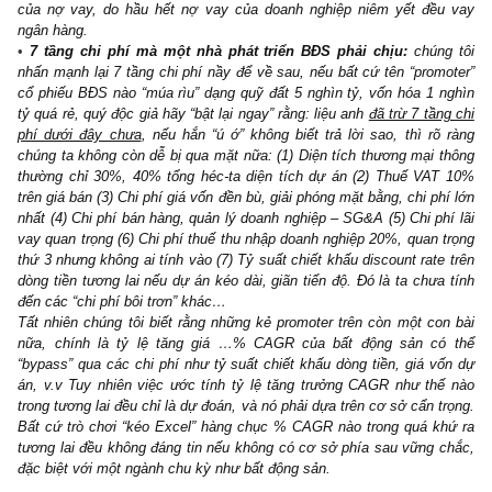
cạnh tranh, làm giảm biên lợi nhuận EBIT.
Margin-of-safety
: Dù vậy, chúng tôi không hề có ý nào muốn kết
rằng Novaland là một case fraud hay tương tự, nó vẫn là: (1) t
hiệu mạnh top 20 của Việt Nam (2) một nhà phát triển BĐS số 2n
nhiều dự án hoàn thiện đẹp, đáng trầm trồ – chúng tôi cũng có 
người bạn và người thân là khách hàng của Novaland (3) mối qu
và credit rating tốt với các ngân hàng, có cả quốc tế.
Song, với tất cả phân tích phía trên, chúng tôi tin rằng NĐT cá
đầu tư dài hạn NVL ở mức EV non 200 nghìn tỷ hiện tại, ca
nhiều lần so với giá trị chiết khấu DCF và mức doanh thu bán hàn
có xác suất rất cao chịu poor performance mà có thể khá lâu mớ
vốn nếu đợt bull market hiện tại chấm dứt. Dù vậy, như mọi khi, 
tôi vẫn có thể sai trong ngắn hạn xét đến tỷ lệ
free-float
của NV
thấp (daily volume chỉ ~0.1%/SLCP đang lưu hành) và một TT
hưng phấn. Nhưng đối với nguyên tắc của một NĐT giá trị kỷ luậ
lẽ
rổ “Out”
là lựa chọn duy nhất cho riêng chúng tôi!
Saigon, những ngày phong tỏa vì dịch bệnh, 19.07.2021, Sko
Angelos –