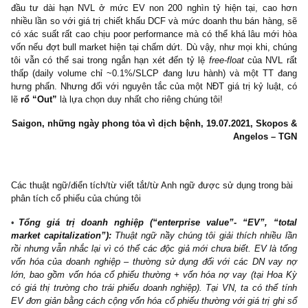
Management
: Vì chủ đề chính của bài ptich hôm nay muốn nói 
overvaluation của NVL, chúng tôi không có chứng cứ cũng nh
rằng không fair khi đề cập tới các lời đồn đại (scuttlebutt) về đời
nhân, vụ án truy tố hình sự trong quá khứ hay các vấn đề pháp 
án khác. Song, có hai dữ liệu thực chúng tôi không thí
management NVL chính là tỷ lệ ROIC thấp nhiều năm qua chỉ
<6% và việc quản lý chi phí SG&A chưa thực sự tốt so với đố