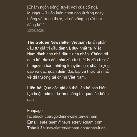
10/04/2026
Trích đoạn: “Đừng sợ mua cổ phiếu dài hạn
chỉ vì chiến tranh (don’t be afraid of buying
stocks on a war scare)”, rất hay bởi ngài
Philip Fisher
27/03/2026
Trích đoạn: “Đừng bao giờ chạy theo đám
đông, bởi vì phần thưởng lớn nhất trong đầu
tư chỉ dành cho người biết chọn con đường
khác biệt”, ngài Philip Fisher (*)
20/03/2026
[Châm ngôn sống] tuyệt vời của cố ngài
Munger – “Luôn luôn chọn con đường ngay
thẳng và trung thực, vì nó vắng người hơn
đáng kể!”
13/03/2026
The Golden Newsletter Vietnam
là ấn phẩm
đầu tư giá trị đầu tiên và duy nhất tại Việt
Nam dành cho nhà đầu tư cá nhân. Chúng tôi