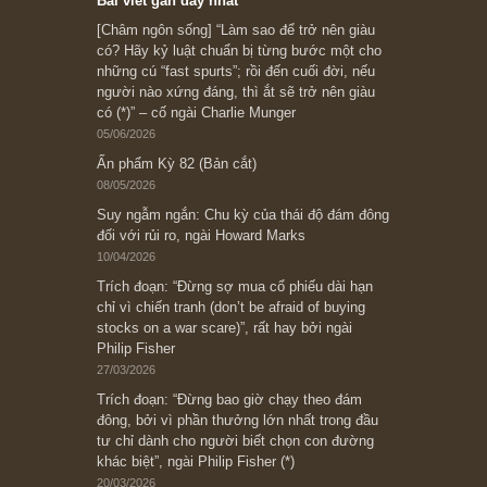
Subscribe ngay (*)
Bài viết gần đây nhất
[Châm ngôn sống] “Làm sao để trở nên giàu
có? Hãy kỷ luật chuẩn bị từng bước một cho
những cú “fast spurts”; rồi đến cuối đời, nếu
người nào xứng đáng, thì ắt sẽ trở nên giàu
có (*)” – cố ngài Charlie Munger
05/06/2026
Ấn phẩm Kỳ 82 (Bản cắt)
08/05/2026
Suy ngẫm ngắn: Chu kỳ của thái độ đám đông
đối với rủi ro, ngài Howard Marks