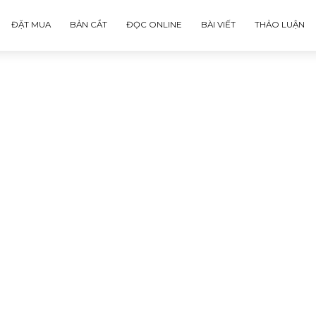
ĐẶT MUA
BẢN CẮT
ĐỌC ONLINE
BÀI VIẾT