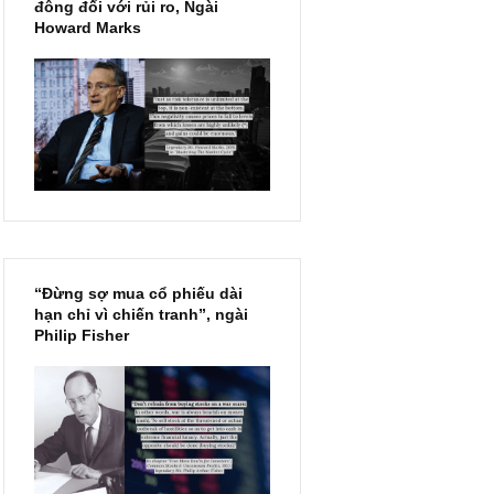
Chu kỳ trong thái độ của đám
đông đối với rủi ro, Ngài
Howard Marks
“Đừng sợ mua cổ phiếu dài
hạn chỉ vì chiến tranh”, ngài
Philip Fisher