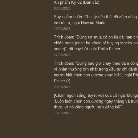
Bài viết gần đây nhất
[Châm ngôn sống] “Làm sao để trở nên
kỷ luật chuẩn bị từng bước một cho nh
spurts”; rồi đến cuối đời, nếu người n
thì ắt sẽ trở nên giàu có (*)” – cố ngài
05/06/2026
Ấn phẩm Kỳ 82 (Bản cắt)
08/05/2026
Suy ngẫm ngắn: Chu kỳ của thái độ đá
với rủi ro, ngài Howard Marks
10/04/2026
Trích đoạn: “Đừng sợ mua cổ phiếu dài
chiến tranh (don’t be afraid of buying s
scare)”, rất hay bởi ngài Philip Fisher
27/03/2026
Trích đoạn: “Đừng bao giờ chạy theo 