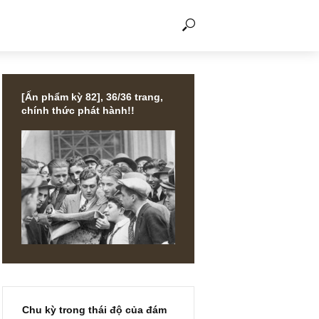
THẢO LUẬN
[Ấn phẩm kỳ 82], 36/36 trang,
chính thức phát hành!!