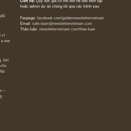
The Golden Newsletter Vietnam
là ấn phẩm đầu
giá trị đầu tiên và duy nhất tại Việt Nam dành cho
 giàu có? Hãy
nhà đầu tư cá nhân. Chúng tôi cam kết đưa đến 
ững cú “fast
đầu tư triết lý đầu tư giá trị nguyên bản, những
ào xứng đáng,
khuyến nghị chất lượng cao và các quan điểm độ
 Charlie Munger
lập và thực tế nhất về thị trường tài chính Việt N
Liên hệ:
Quý độc giả có thể liên hệ ban biên tập
hoặc admin dự án chúng tôi qua các kênh sau:
m đông đối
Fanpage:
facebook.com/goldennewslettervietnam
Email:
safe.team@newslettervietnam.com
Thảo luận:
newslettervietnam.com/thao-luan
 hạn chỉ vì
tocks on a war
đám đông, bởi