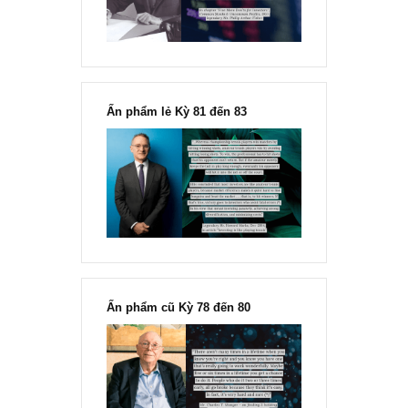
“Đừng sợ mua cổ phiếu dài hạn
chỉ vì chiến tranh”, ngài Philip
Fisher
Ấn phẩm lẻ Kỳ 81 đến 83