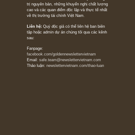
27/03/2026
Trích đoạn: “Đừng bao giờ chạy theo đám
đông, bởi vì phần thưởng lớn nhất trong đầu
tư chỉ dành cho người biết chọn con đường
khác biệt”, ngài Philip Fisher (*)
20/03/2026
[Châm ngôn sống] tuyệt vời của cố ngài
Munger – “Luôn luôn chọn con đường ngay
thẳng và trung thực, vì nó vắng người hơn
đáng kể!”
13/03/2026
The Golden Newsletter Vietnam
là ấn phẩm
đầu tư giá trị đầu tiên và duy nhất tại Việt
Nam dành cho nhà đầu tư cá nhân. Chúng tôi
cam kết đưa đến nhà đầu tư triết lý đầu tư giá
trị nguyên bản, những khuyến nghị chất lượng
cao và các quan điểm độc lập và thực tế nhất
về thị trường tài chính Việt Nam.
Liên hệ:
Quý độc giả có thể liên hệ ban biên