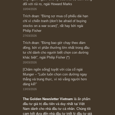
Bài viết gần đây nhất
[Châm ngôn sống] “Làm sao để trở nên giàu
có? Hãy kỷ luật chuẩn bị từng bước một cho
những cú “fast spurts”; rồi đến cuối đời, nếu
người nào xứng đáng, thì ắt sẽ trở nên giàu
có (*)” – cố ngài Charlie Munger
05/06/2026
Ấn phẩm Kỳ 82 (Bản cắt)
08/05/2026
Suy ngẫm ngắn: Chu kỳ của thái độ đám đông
đối với rủi ro, ngài Howard Marks
10/04/2026
Trích đoạn: “Đừng sợ mua cổ phiếu dài hạn
chỉ vì chiến tranh (don’t be afraid of buying
stocks on a war scare)”, rất hay bởi ngài
Philip Fisher