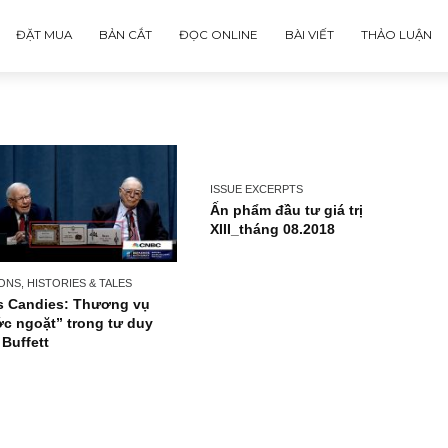
ĐẶT MUA
BẢN CẮT
ĐỌC ONLINE
BÀI VIẾT
ISSUE EXCERPTS
Ấn phẩm đầu tư giá tr
XIII_tháng 08.2018
PERSONS, HISTORIES & TALES
See’s Candies: Thương vụ
“bước ngoặt” trong tư duy
ngài Buffett