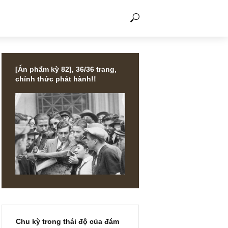
THẢO LUẬN
[Ấn phẩm kỳ 82], 36/36 trang,
chính thức phát hành!!
ị