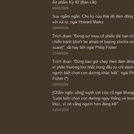
Bài viết gần đây nhất
[Châm ngôn sống] “Làm sao để trở nên
kỷ luật chuẩn bị từng bước một cho nh
spurts”; rồi đến cuối đời, nếu người n
thì ắt sẽ trở nên giàu có (*)” – cố ngài
05/06/2026
Ấn phẩm Kỳ 82 (Bản cắt)
08/05/2026
Suy ngẫm ngắn: Chu kỳ của thái độ đá
với rủi ro, ngài Howard Marks
10/04/2026
Trích đoạn: “Đừng sợ mua cổ phiếu dài
chiến tranh (don’t be afraid of buying s
scare)”, rất hay bởi ngài Philip Fisher
27/03/2026
Trích đoạn: “Đừng bao giờ chạy theo 