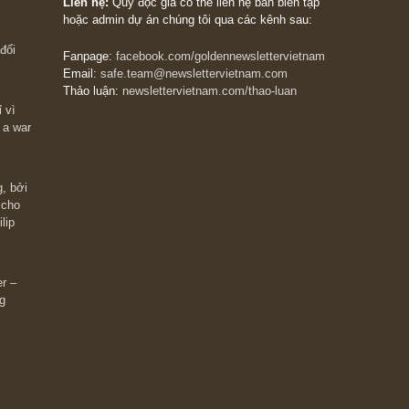
The Golden Newsletter Vietnam
là ấn phẩm đầu
giá trị đầu tiên và duy nhất tại Việt Nam dành cho
 giàu có? Hãy
nhà đầu tư cá nhân. Chúng tôi cam kết đưa đến 
ững cú “fast
đầu tư triết lý đầu tư giá trị nguyên bản, những
ào xứng đáng,
khuyến nghị chất lượng cao và các quan điểm độ
 Charlie Munger
lập và thực tế nhất về thị trường tài chính Việt N
Liên hệ:
Quý độc giả có thể liên hệ ban biên tập
hoặc admin dự án chúng tôi qua các kênh sau:
m đông đối
Fanpage:
facebook.com/goldennewslettervietnam
Email:
safe.team@newslettervietnam.com
Thảo luận:
newslettervietnam.com/thao-luan
 hạn chỉ vì
tocks on a war
đám đông, bởi