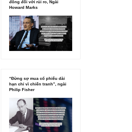
Chu kỳ trong thái độ của đám
đông đối với rủi ro, Ngài
Howard Marks
“Đừng sợ mua cổ phiếu dài
hạn chỉ vì chiến tranh”, ngài
Philip Fisher