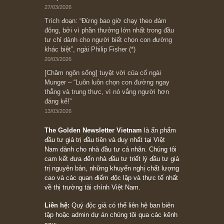
có (*)” – cố ngài Charlie Munger
05/06/2026
Ấn phẩm Kỳ 82 (Bản cắt)
08/05/2026
Suy ngẫm ngắn: Chu kỳ của thái độ đám đông
đối với rủi ro, ngài Howard Marks
10/04/2026
Trích đoạn: “Đừng sợ mua cổ phiếu dài hạn
chỉ vì chiến tranh (don’t be afraid of buying
stocks on a war scare)”, rất hay bởi ngài
Philip Fisher
27/03/2026
Trích đoạn: “Đừng bao giờ chạy theo đám
đông, bởi vì phần thưởng lớn nhất trong đầu
tư chỉ dành cho người biết chọn con đường
khác biệt”, ngài Philip Fisher (*)
20/03/2026
[Châm ngôn sống] tuyệt vời của cố ngài
Munger – “Luôn luôn chọn con đường ngay