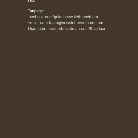
thẳng và trung thực, vì nó vắng người hơn
đáng kể!”
13/03/2026
The Golden Newsletter Vietnam
là ấn phẩm
đầu tư giá trị đầu tiên và duy nhất tại Việt
Nam dành cho nhà đầu tư cá nhân. Chúng tôi
cam kết đưa đến nhà đầu tư triết lý đầu tư giá
trị nguyên bản, những khuyến nghị chất lượng
cao và các quan điểm độc lập và thực tế nhất
về thị trường tài chính Việt Nam.
Liên hệ:
Quý độc giả có thể liên hệ ban biên
tập hoặc admin dự án chúng tôi qua các kênh
sau:
Fanpage:
facebook.com/goldennewslettervietnam
Email:
safe.team@newslettervietnam.com
Thảo luận:
newslettervietnam.com/thao-luan