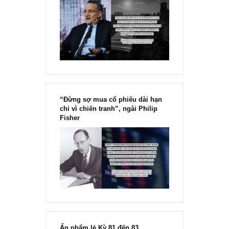
Chu kỳ trong thái độ của đám
đông đối với rủi ro, Ngài Howard
Marks
“Đừng sợ mua cổ phiếu dài hạn
chỉ vì chiến tranh”, ngài Philip
Fisher