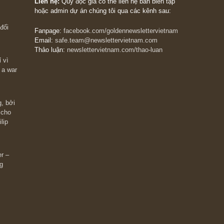
The Golden Newsletter Vietnam
là ấn phẩm đầu
giá trị đầu tiên và duy nhất tại Việt Nam dành cho
 giàu có? Hãy
nhà đầu tư cá nhân. Chúng tôi cam kết đưa đến 
ững cú “fast
đầu tư triết lý đầu tư giá trị nguyên bản, những
ào xứng đáng,
khuyến nghị chất lượng cao và các quan điểm độ
 Charlie Munger
lập và thực tế nhất về thị trường tài chính Việt N
Liên hệ:
Quý độc giả có thể liên hệ ban biên tập
hoặc admin dự án chúng tôi qua các kênh sau:
m đông đối
Fanpage:
facebook.com/goldennewslettervietnam
Email:
safe.team@newslettervietnam.com
Thảo luận:
newslettervietnam.com/thao-luan
 hạn chỉ vì
tocks on a war
đám đông, bởi