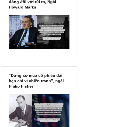
Chu kỳ trong thái độ của đám
đông đối với rủi ro, Ngài
Howard Marks
“Đừng sợ mua cổ phiếu dài
hạn chỉ vì chiến tranh”, ngài
Philip Fisher