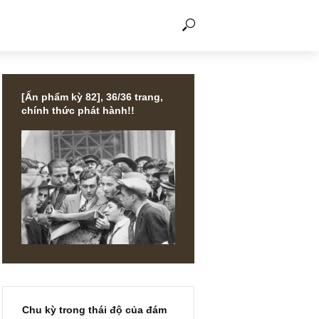
THẢO LUẬN
[Ấn phẩm kỳ 82], 36/36 trang,
chính thức phát hành!!