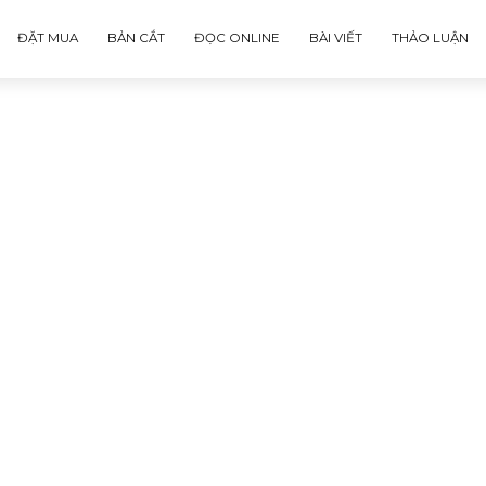
ĐẶT MUA
BẢN CẮT
ĐỌC ONLINE
BÀI VIẾT