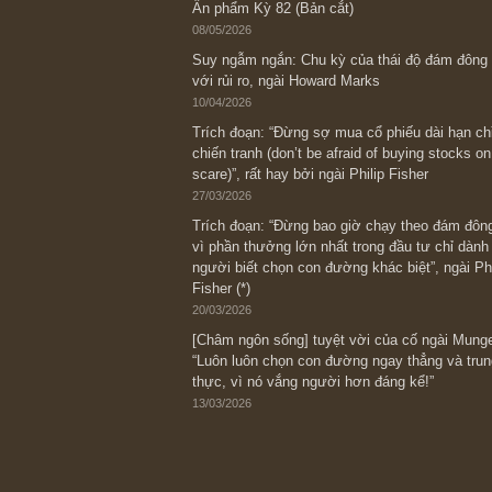
Bài viết gần đây nhất
[Châm ngôn sống] “Làm sao để trở nên
kỷ luật chuẩn bị từng bước một cho nh
spurts”; rồi đến cuối đời, nếu người n
thì ắt sẽ trở nên giàu có (*)” – cố ngài
05/06/2026
Ấn phẩm Kỳ 82 (Bản cắt)
08/05/2026
Suy ngẫm ngắn: Chu kỳ của thái độ đá
với rủi ro, ngài Howard Marks
10/04/2026
Trích đoạn: “Đừng sợ mua cổ phiếu dài
chiến tranh (don’t be afraid of buying s
scare)”, rất hay bởi ngài Philip Fisher
27/03/2026
Trích đoạn: “Đừng bao giờ chạy theo 