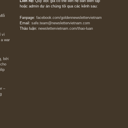
The Golden Newsletter Vietnam
là ấn phẩm đầu
giá trị đầu tiên và duy nhất tại Việt Nam dành cho
 giàu có? Hãy
nhà đầu tư cá nhân. Chúng tôi cam kết đưa đến 
ững cú “fast
đầu tư triết lý đầu tư giá trị nguyên bản, những
ào xứng đáng,
khuyến nghị chất lượng cao và các quan điểm độ
 Charlie Munger
lập và thực tế nhất về thị trường tài chính Việt N
Liên hệ:
Quý độc giả có thể liên hệ ban biên tập
hoặc admin dự án chúng tôi qua các kênh sau:
m đông đối
Fanpage:
facebook.com/goldennewslettervietnam
Email:
safe.team@newslettervietnam.com
Thảo luận:
newslettervietnam.com/thao-luan
 hạn chỉ vì
tocks on a war
đám đông, bởi