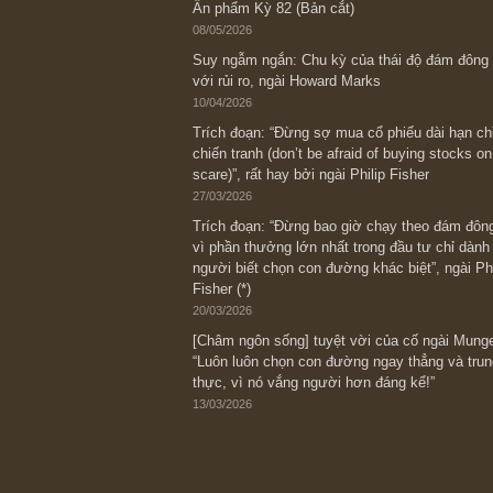
Bài viết gần đây nhất
[Châm ngôn sống] “Làm sao để trở nên
kỷ luật chuẩn bị từng bước một cho nh
spurts”; rồi đến cuối đời, nếu người n
thì ắt sẽ trở nên giàu có (*)” – cố ngài
05/06/2026
Ấn phẩm Kỳ 82 (Bản cắt)
08/05/2026
Suy ngẫm ngắn: Chu kỳ của thái độ đá
với rủi ro, ngài Howard Marks
10/04/2026
Trích đoạn: “Đừng sợ mua cổ phiếu dài
chiến tranh (don’t be afraid of buying s
scare)”, rất hay bởi ngài Philip Fisher
27/03/2026
Trích đoạn: “Đừng bao giờ chạy theo 