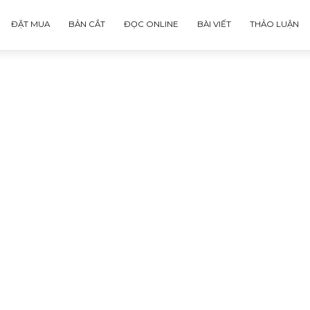
ĐẶT MUA
BẢN CẮT
ĐỌC ONLINE
BÀI VIẾT