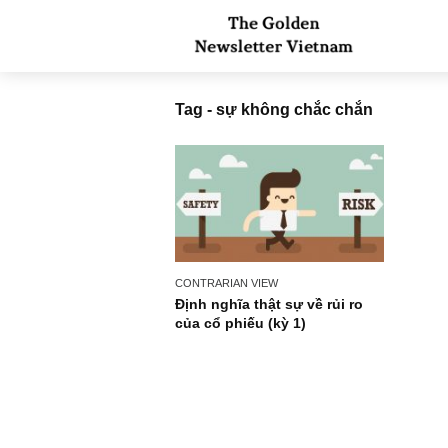
Tag - sự không chắc chắn
CONTRARIAN VIEW
Định nghĩa thật sự về rủi ro
của cổ phiếu (kỳ 1)