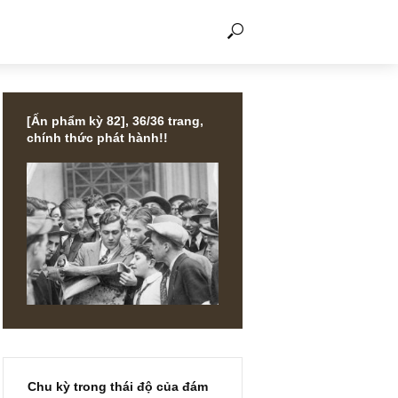
THẢO LUẬN
[Ấn phẩm kỳ 82], 36/36 trang,
chính thức phát hành!!