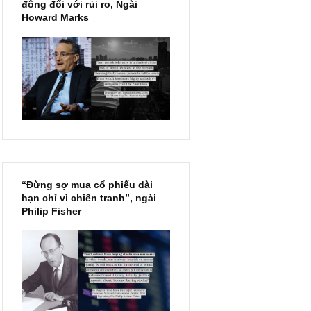
Chu kỳ trong thái độ của đám
đông đối với rủi ro, Ngài
Howard Marks
“Đừng sợ mua cổ phiếu dài
hạn chỉ vì chiến tranh”, ngài
Philip Fisher