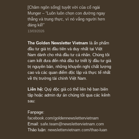
10/04/2026
Trích đoạn: “Đừng sợ mua cổ phiếu dài hạn
chỉ vì chiến tranh (don’t be afraid of buying
stocks on a war scare)”, rất hay bởi ngài
Philip Fisher
27/03/2026
Trích đoạn: “Đừng bao giờ chạy theo đám
đông, bởi vì phần thưởng lớn nhất trong đầu
tư chỉ dành cho người biết chọn con đường
khác biệt”, ngài Philip Fisher (*)
20/03/2026
[Châm ngôn sống] tuyệt vời của cố ngài
Munger – “Luôn luôn chọn con đường ngay
thẳng và trung thực, vì nó vắng người hơn
đáng kể!”
13/03/2026
The Golden Newsletter Vietnam
là ấn phẩm
đầu tư giá trị đầu tiên và duy nhất tại Việt
Nam dành cho nhà đầu tư cá nhân. Chúng tôi