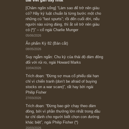
Subscribe ngay (*)
Bài viết gần đây nhất
[Châm ngôn sống] “Làm sao để trở nên giàu
có? Hãy kỷ luật chuẩn bị từng bước một cho
những cú “fast spurts”; rồi đến cuối đời, nếu
người nào xứng đáng, thì ắt sẽ trở nên giàu
có (*)” – cố ngài Charlie Munger
05/06/2026
Ấn phẩm Kỳ 82 (Bản cắt)
08/05/2026
Suy ngẫm ngắn: Chu kỳ của thái độ đám đông
đối với rủi ro, ngài Howard Marks