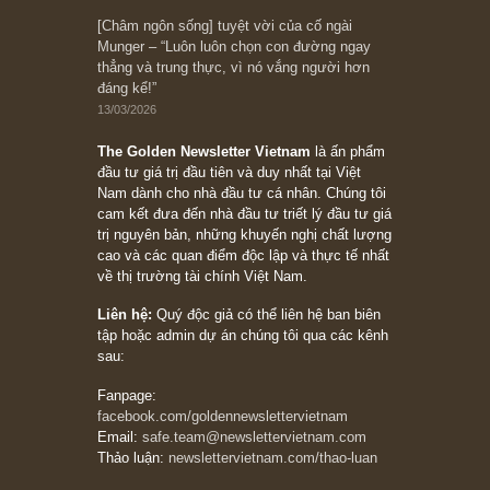
10/04/2026
Trích đoạn: “Đừng sợ mua cổ phiếu dài hạn
chỉ vì chiến tranh (don’t be afraid of buying
stocks on a war scare)”, rất hay bởi ngài
Philip Fisher
27/03/2026
Trích đoạn: “Đừng bao giờ chạy theo đám
đông, bởi vì phần thưởng lớn nhất trong đầu
tư chỉ dành cho người biết chọn con đường
khác biệt”, ngài Philip Fisher (*)
20/03/2026
[Châm ngôn sống] tuyệt vời của cố ngài
Munger – “Luôn luôn chọn con đường ngay
thẳng và trung thực, vì nó vắng người hơn
đáng kể!”
13/03/2026
The Golden Newsletter Vietnam
là ấn phẩm
đầu tư giá trị đầu tiên và duy nhất tại Việt
Nam dành cho nhà đầu tư cá nhân. Chúng tôi