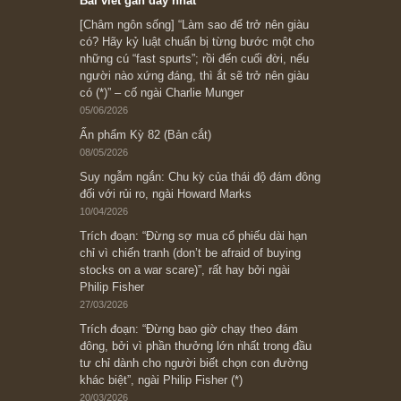
Subscribe ngay (*)
Bài viết gần đây nhất
[Châm ngôn sống] “Làm sao để trở nên giàu
có? Hãy kỷ luật chuẩn bị từng bước một cho
những cú “fast spurts”; rồi đến cuối đời, nếu
người nào xứng đáng, thì ắt sẽ trở nên giàu
có (*)” – cố ngài Charlie Munger
05/06/2026
Ấn phẩm Kỳ 82 (Bản cắt)
08/05/2026
Suy ngẫm ngắn: Chu kỳ của thái độ đám đông
đối với rủi ro, ngài Howard Marks