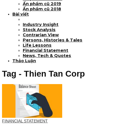
Ấn phẩm cũ Kỳ 78 đến 80
Ấn phẩm cũ Kỳ 66 đến 77
Ấn phẩm cũ 2022
Ấn phẩm cũ 2021
Ấn phẩm cũ 2020
Ấn phẩm cũ 2019
Ấn phẩm cũ 2018
Bài viết
Industry Insight
Stock Analysis
Contrarian View
Persons, Histories & Tales
Life Lessons
Financial Statement
News, Tech & Quotes
Thảo Luận
Tag - Thien Tan Corp