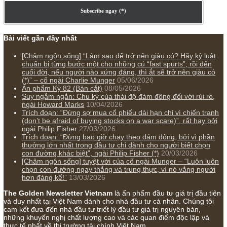
Ấn phẩm lẻ Kỳ 81 đến 83
Ấn phẩm cũ Kỳ 78 đến 80
Subscribe ngay (*)
Bài viết gần đây nhất
[Châm ngôn sống] “Làm sao để trở nên giàu có? Hãy kỷ 
chuẩn bị từng bước một cho những cú “fast spurts”; rồi 
cuối đời, nếu người nào xứng đáng, thì ắt sẽ trở nên già
(*)” – cố ngài Charlie Munger
05/06/2026
Ấn phẩm Kỳ 82 (Bản cắt)
08/05/2026
Suy ngẫm ngắn: Chu kỳ của thái độ đám đông đối với rủi
ngài Howard Marks
10/04/2026
Trích đoạn: “Đừng sợ mua cổ phiếu dài hạn chỉ vì chiến 