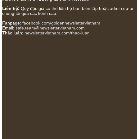
(don’t be afraid of buying stocks on a war scare)”, rất ha
ngài Philip Fisher
27/03/2026
Trích đoạn: “Đừng bao giờ chạy theo đám đông, bởi vì 
thưởng lớn nhất trong đầu tư chỉ dành cho người biết ch
con đường khác biệt”, ngài Philip Fisher (*)
20/03/2026
[Châm ngôn sống] tuyệt vời của cố ngài Munger – “Luôn
chọn con đường ngay thẳng và trung thực, vì nó vắng n
hơn đáng kể!”
13/03/2026
The Golden Newsletter Vietnam
là ấn phẩm đầu tư giá trị đầ
và duy nhất tại Việt Nam dành cho nhà đầu tư cá nhân. Chúng 
cam kết đưa đến nhà đầu tư triết lý đầu tư giá trị nguyên bản,
những khuyến nghị chất lượng cao và các quan điểm độc lập 
thực tế nhất về thị trường tài chính Việt Nam.
Liên hệ:
Quý độc giả có thể liên hệ ban biên tập hoặc admin 
chúng tôi qua các kênh sau:
Fanpage:
facebook.com/goldennewslettervietnam
Email:
safe.team@newslettervietnam.com
Thảo luận:
newslettervietnam.com/thao-luan