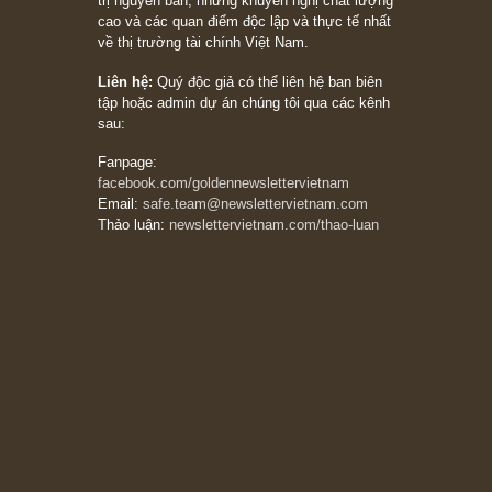
20/03/2026
[Châm ngôn sống] tuyệt vời của cố ngài
Munger – “Luôn luôn chọn con đường ngay
thẳng và trung thực, vì nó vắng người hơn
đáng kể!”
13/03/2026
The Golden Newsletter Vietnam
là ấn phẩm
đầu tư giá trị đầu tiên và duy nhất tại Việt
Nam dành cho nhà đầu tư cá nhân. Chúng tôi
cam kết đưa đến nhà đầu tư triết lý đầu tư giá
trị nguyên bản, những khuyến nghị chất lượng
cao và các quan điểm độc lập và thực tế nhất
về thị trường tài chính Việt Nam.
Liên hệ:
Quý độc giả có thể liên hệ ban biên
tập hoặc admin dự án chúng tôi qua các kênh
sau:
Fanpage:
facebook.com/goldennewslettervietnam