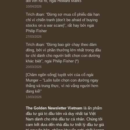
có? Hãy kỷ luật chuẩn bị từng bước một cho
những cú “fast spurts”; rồi đến cuối đời, nếu
người nào xứng đáng, thì ắt sẽ trở nên giàu
có (*)” – cố ngài Charlie Munger
05/06/2026
Ấn phẩm Kỳ 82 (Bản cắt)
08/05/2026
Suy ngẫm ngắn: Chu kỳ của thái độ đám đông
đối với rủi ro, ngài Howard Marks
10/04/2026
Trích đoạn: “Đừng sợ mua cổ phiếu dài hạn
chỉ vì chiến tranh (don’t be afraid of buying
stocks on a war scare)”, rất hay bởi ngài
Philip Fisher
27/03/2026
Trích đoạn: “Đừng bao giờ chạy theo đám
đông, bởi vì phần thưởng lớn nhất trong đầu
tư chỉ dành cho người biết chọn con đường
khác biệt”, ngài Philip Fisher (*)