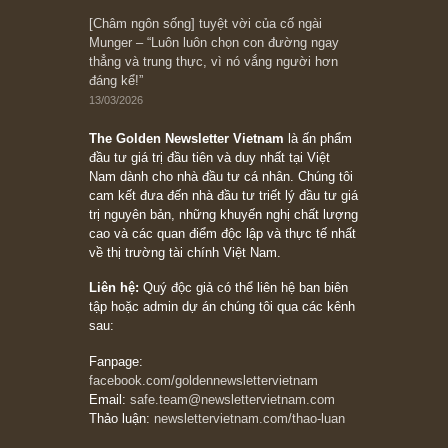
10/04/2026
Trích đoạn: “Đừng sợ mua cổ phiếu dài hạn
chỉ vì chiến tranh (don’t be afraid of buying
stocks on a war scare)”, rất hay bởi ngài
Philip Fisher
27/03/2026
Trích đoạn: “Đừng bao giờ chạy theo đám
đông, bởi vì phần thưởng lớn nhất trong đầu
tư chỉ dành cho người biết chọn con đường
khác biệt”, ngài Philip Fisher (*)
20/03/2026
[Châm ngôn sống] tuyệt vời của cố ngài
Munger – “Luôn luôn chọn con đường ngay
thẳng và trung thực, vì nó vắng người hơn
đáng kể!”
13/03/2026
The Golden Newsletter Vietnam
là ấn phẩm
đầu tư giá trị đầu tiên và duy nhất tại Việt
Nam dành cho nhà đầu tư cá nhân. Chúng tôi