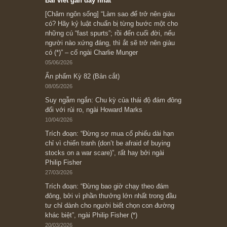
Subscribe ngay (*)
Bài viết gần đây nhất
[Châm ngôn sống] “Làm sao để trở nên giàu
có? Hãy kỷ luật chuẩn bị từng bước một cho
những cú “fast spurts”; rồi đến cuối đời, nếu
người nào xứng đáng, thì ắt sẽ trở nên giàu
có (*)” – cố ngài Charlie Munger
05/06/2026
Ấn phẩm Kỳ 82 (Bản cắt)
08/05/2026
Suy ngẫm ngắn: Chu kỳ của thái độ đám đông
đối với rủi ro, ngài Howard Marks