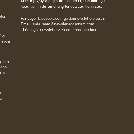
The Golden Newsletter Vietnam
là ấn phẩm đầu
giá trị đầu tiên và duy nhất tại Việt Nam dành cho
 giàu có? Hãy
nhà đầu tư cá nhân. Chúng tôi cam kết đưa đến 
ững cú “fast
đầu tư triết lý đầu tư giá trị nguyên bản, những
ào xứng đáng,
khuyến nghị chất lượng cao và các quan điểm độ
 Charlie Munger
lập và thực tế nhất về thị trường tài chính Việt N
Liên hệ:
Quý độc giả có thể liên hệ ban biên tập
hoặc admin dự án chúng tôi qua các kênh sau:
m đông đối
Fanpage:
facebook.com/goldennewslettervietnam
Email:
safe.team@newslettervietnam.com
Thảo luận:
newslettervietnam.com/thao-luan
 hạn chỉ vì
tocks on a war
đám đông, bởi