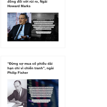
Chu kỳ trong thái độ của đám
đông đối với rủi ro, Ngài
Howard Marks
à xu
iới – Kỳ
 bóng
“Đừng sợ mua cổ phiếu dài
hạn chỉ vì chiến tranh”, ngài
Philip Fisher