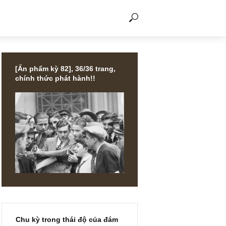
THẢO LUẬN
[Ấn phẩm kỳ 82], 36/36 trang,
chính thức phát hành!!
LES
ark
om & sự
 những
a bong
kỳ 2