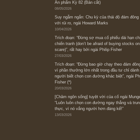
Bài viết gần đây nhất
[Châm ngôn sống] “Làm sao để trở nên
kỷ luật chuẩn bị từng bước một cho nh
spurts”; rồi đến cuối đời, nếu người n
thì ắt sẽ trở nên giàu có (*)” – cố ngài
05/06/2026
Ấn phẩm Kỳ 82 (Bản cắt)
08/05/2026
Suy ngẫm ngắn: Chu kỳ của thái độ đá
với rủi ro, ngài Howard Marks
10/04/2026
Trích đoạn: “Đừng sợ mua cổ phiếu dài
chiến tranh (don’t be afraid of buying s
scare)”, rất hay bởi ngài Philip Fisher
27/03/2026
Trích đoạn: “Đừng bao giờ chạy theo 