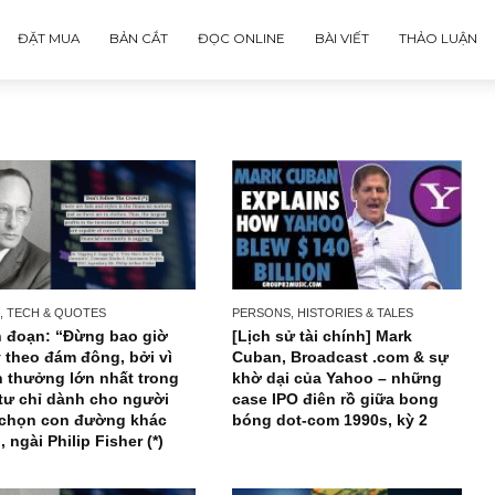
ĐẶT MUA
BẢN CẮT
ĐỌC ONLINE
BÀI VIẾT
NEWS, TECH & QUOTES
PERSONS, HISTORIES & TA
Trích đoạn: “Đừng bao giờ
[Lịch sử tài chính] M
chạy theo đám đông, bởi vì
Cuban, Broadcast .c
phần thưởng lớn nhất trong
khờ dại của Yahoo –
đầu tư chỉ dành cho người
case IPO điên rồ giữ
biết chọn con đường khác
bóng dot-com 1990s, 
biệt”, ngài Philip Fisher (*)