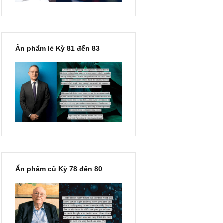
oi là thứ
rong định
Ấn phẩm lẻ Kỳ 81 đến 83