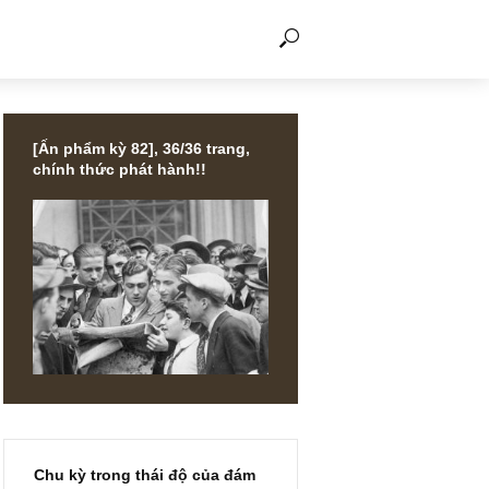
THẢO LUẬN
[Ấn phẩm kỳ 82], 36/36 trang,
chính thức phát hành!!