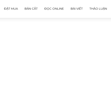
ĐẶT MUA
BẢN CẮT
ĐỌC ONLINE
BÀI VIẾT