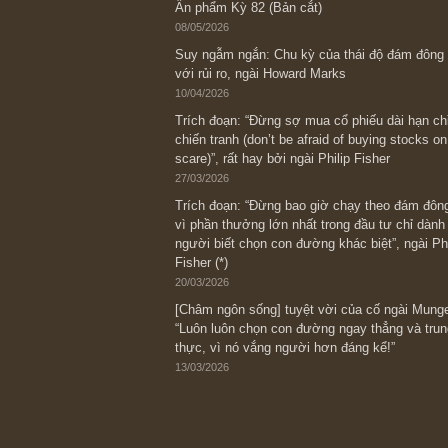
Bài viết gần đây nhất
[Châm ngôn sống] “Làm sao để trở nên
kỷ luật chuẩn bị từng bước một cho nh
spurts”; rồi đến cuối đời, nếu người n
thì ắt sẽ trở nên giàu có (*)” – cố ngài
05/06/2026
Ấn phẩm Kỳ 82 (Bản cắt)
08/05/2026
Suy ngẫm ngắn: Chu kỳ của thái độ đá
với rủi ro, ngài Howard Marks
10/04/2026
Trích đoạn: “Đừng sợ mua cổ phiếu dài
chiến tranh (don’t be afraid of buying s
scare)”, rất hay bởi ngài Philip Fisher
27/03/2026
Trích đoạn: “Đừng bao giờ chạy theo 