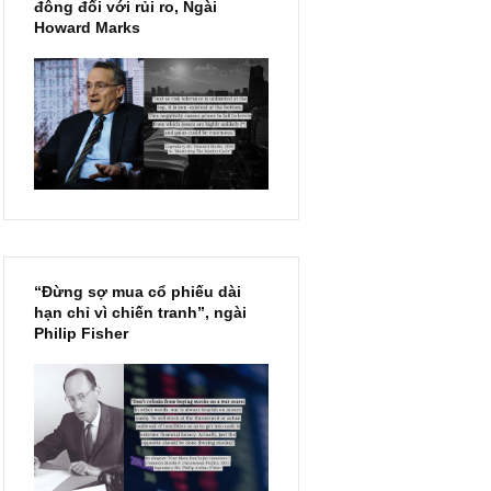
Chu kỳ trong thái độ của đám
đông đối với rủi ro, Ngài
Howard Marks
“Đừng sợ mua cổ phiếu dài
hạn chỉ vì chiến tranh”, ngài
Philip Fisher