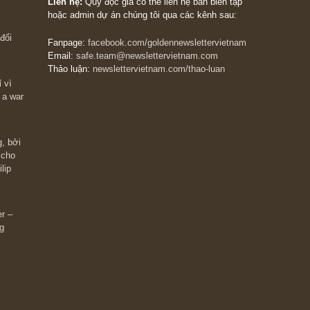
The Golden Newsletter Vietnam
là ấn phẩm đầu
giá trị đầu tiên và duy nhất tại Việt Nam dành cho
 giàu có? Hãy
nhà đầu tư cá nhân. Chúng tôi cam kết đưa đến 
ững cú “fast
đầu tư triết lý đầu tư giá trị nguyên bản, những
ào xứng đáng,
khuyến nghị chất lượng cao và các quan điểm độ
 Charlie Munger
lập và thực tế nhất về thị trường tài chính Việt N
Liên hệ:
Quý độc giả có thể liên hệ ban biên tập
hoặc admin dự án chúng tôi qua các kênh sau:
m đông đối
Fanpage:
facebook.com/goldennewslettervietnam
Email:
safe.team@newslettervietnam.com
Thảo luận:
newslettervietnam.com/thao-luan
 hạn chỉ vì
tocks on a war
đám đông, bởi