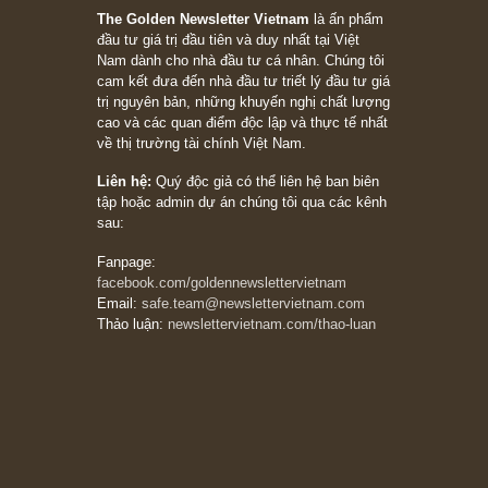
đối với rủi ro, ngài Howard Marks
10/04/2026
Trích đoạn: “Đừng sợ mua cổ phiếu dài hạn
chỉ vì chiến tranh (don’t be afraid of buying
stocks on a war scare)”, rất hay bởi ngài
Philip Fisher
27/03/2026
Trích đoạn: “Đừng bao giờ chạy theo đám
đông, bởi vì phần thưởng lớn nhất trong đầu
tư chỉ dành cho người biết chọn con đường
khác biệt”, ngài Philip Fisher (*)
20/03/2026
[Châm ngôn sống] tuyệt vời của cố ngài
Munger – “Luôn luôn chọn con đường ngay
thẳng và trung thực, vì nó vắng người hơn
đáng kể!”
13/03/2026
The Golden Newsletter Vietnam
là ấn phẩm
đầu tư giá trị đầu tiên và duy nhất tại Việt