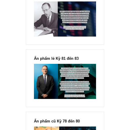
“Đừng sợ mua cổ phiếu dài hạn
chỉ vì chiến tranh”, ngài Philip
Fisher