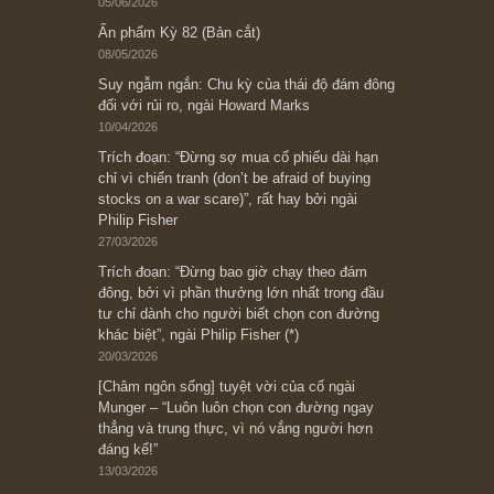
Subscribe ngay (*)
Bài viết gần đây nhất
[Châm ngôn sống] “Làm sao để trở nên giàu
có? Hãy kỷ luật chuẩn bị từng bước một cho
những cú “fast spurts”; rồi đến cuối đời, nếu
người nào xứng đáng, thì ắt sẽ trở nên giàu
có (*)” – cố ngài Charlie Munger
05/06/2026
Ấn phẩm Kỳ 82 (Bản cắt)
08/05/2026
Suy ngẫm ngắn: Chu kỳ của thái độ đám đông