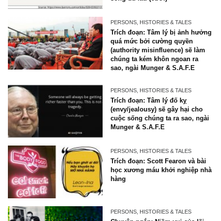
PERSONS, HISTORIES & TALES
Chuyện ngắn: “Sao thế hả,
Warren?” – bài báo chế nhạ
ngài Buffett năm 1999 đã kh
sống đủ lâu (cười)
PERSONS, HISTORIES & TALES
Trích đoạn: Tâm lý bị ảnh h
quá mức bởi cường quyền
(authority misinfluence) sẽ 
chúng ta kém khôn ngoan ra
sao, ngài Munger & S.A.F.E
PERSONS, HISTORIES & TALES
Trích đoạn: Tâm lý đố kỵ
(envy/jealousy) sẽ gây hại c
cuộc sống chúng ta ra sao, 
Munger & S.A.F.E
PERSONS, HISTORIES & TALES