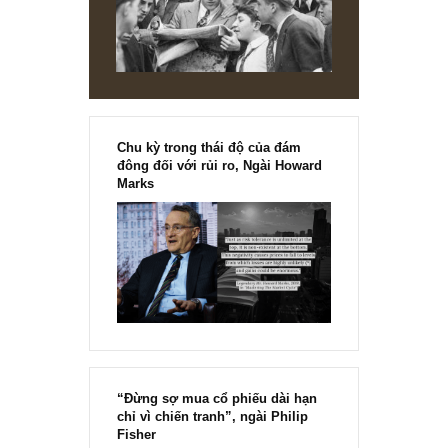
[Ấn phẩm kỳ 82], 36/36 trang,
chính thức phát hành!!
Chu kỳ trong thái độ của đám
đông đối với rủi ro, Ngài Howard
Marks