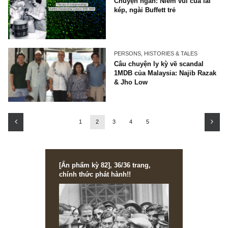
Trích đoạn: Scott Fearon và 
học xương máu khởi nghiệp
hàng
PERSONS, HISTORIES & TALES
Chuyện ngắn: Niềm vui của l
kép, ngài Buffett trẻ
PERSONS, HISTORIES & TALES
Câu chuyện ly kỳ về scandal
1MDB của Malaysia: Najib R
& Jho Low
1
2
3
4
5