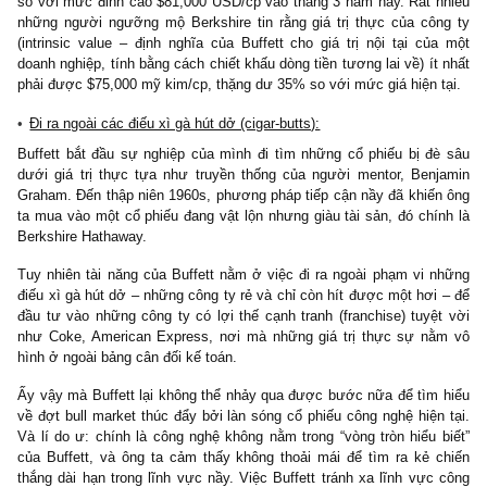
Bổ sung thêm từ Peter Russ, analyst tại Fairholme Capital, một
ty quản lý đầu tư có trụ sở tại New Jersey đang sở hữu cổ 
Berkshire:
“Vốn hóa thị trường của Berkshire hiện tại đang thấp h
Yahoo’s, ấy vậy mà Berkshire có thể tạo ra $2 tỷ USD ròng lợi 
sau thuế trong năm 1999, khi mà Yahoo’s may mắn lắm mới tạ
$200 triệu USD lợi nhuận.”
Berkshire hiện tại được bán ở mức vố
83 tỷ USD, trong khi đó Yahoo’s có vốn hóa lên đến 120 tỷ USD.
tin rằng vốn hóa của tập đoàn hoàn toàn có thể tăng gấp đôi tron
năm tới.
Những người lạc quan về Berkshire tin rằng cổ phiếu đang ở
khá hấp dẫn, chỉ ở mức định giá 1.5x book value và thấp hơn đá
so với mức đỉnh cao $81,000 USD/cp vào tháng 3 năm nay. Rất 
những người ngưỡng mộ Berkshire tin rằng giá trị thực của cô
(intrinsic value – định nghĩa của Buffett cho giá trị nội tại củ