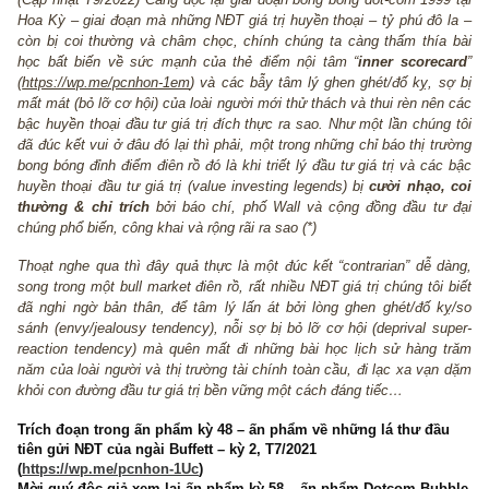
(Cập nhật T9/2022)
Càng đọc lại giai đoạn bong bóng dot-com 199
Hoa Kỳ – giai đoạn mà những NĐT giá trị huyền thoại – tỷ phú đô
còn bị coi thường và châm chọc, chính chúng ta càng thấm thí
học bất biến về sức mạnh của thẻ điểm nội tâm “
inner score
(
https://wp.me/pcnhon-1em
) và các bẫy tâm lý ghen ghét/đố kỵ, 
mất mát (bỏ lỡ cơ hội) của loài người mới thử thách và thui rèn nê
bậc huyền thoại đầu tư giá trị đích thực ra sao. Như một lần chún
đã đúc kết vui ở đâu đó lại thì phải, một trong những chỉ báo thị t
bong bóng đỉnh điểm điên rồ đó là khi triết lý đầu tư giá trị và cá
huyền thoại đầu tư giá trị (value investing legends) bị
cười nhạo
thường & chỉ trích
bởi báo chí, phố Wall và cộng đồng đầu t
chúng phổ biến, công khai và rộng rãi ra sao (*)
Thoạt nghe qua thì đây quả thực là một đúc kết “contrarian” dễ 
song trong một bull market điên rồ, rất nhiều NĐT giá trị chúng tôi
đã nghi ngờ bản thân, để tâm lý lấn át bởi lòng ghen ghét/đố 
sánh (envy/jealousy tendency), nỗi sợ bị bỏ lỡ cơ hội (deprival s
reaction tendency) mà quên mất đi những bài học lịch sử hàng
năm của loài người và thị trường tài chính toàn cầu, đi lạc xa vạ
khỏi con đường đầu tư giá trị bền vững một cách đáng tiếc…