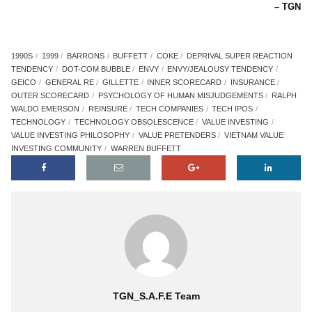
Danh mục đầu tư cổ phiếu niêm yết, chắc chắn sẽ giảm tron
nay, sau một cú giảm nhẹ của năm 1998. Giá của Coke và Gillette
khoản holding lớn nhất của tập đoàn, lần lượt giảm -12% so vớ
năm; Freddie Mac, khoản lớn thứ tư, giảm -27%. Thật buồn cườ
mà Coke và Gillette bắt đầu rơi vào sự cố sau khi chính Buffett t
tên chúng là “inevitables” trong lá thư năm 1997. Buffett nói rằng 
sở hữu triển vọng tăng trưởng đủ cho một đời người. Và cả h
phiếu đó đều “stumbled” suốt hai năm qua, dấy lên nhiều nghi ngờ
liệu chúng có giữ được tăng trưởng hai chữ số hay không trong 
năm tới.
Sự thiếu vắng trong danh mục đầu tư của Berkshire không đâu
chính là ngành công nghệ (technology). Khi được hỏi rằng tạ
không mua Microsoft, ông ta trả lời rằng mình không thích đặt cư
tin rằng mình hiểu ngành nước giải khát hơn công nghệ.
McManus, strategis tại Bank of America, cho rằng những cổ 
trong danh mục của Berkshire như See’s Candies, Coca Cola 
thể tiềm năng bằng ngành công nghệ được, khi mà chúng chỉ c
grow được bằng với tốc độ tăng trưởng kinh tế thế giới.
Một vấn đề nữa đối với Berkshire là kế thừa (succession). Buffett