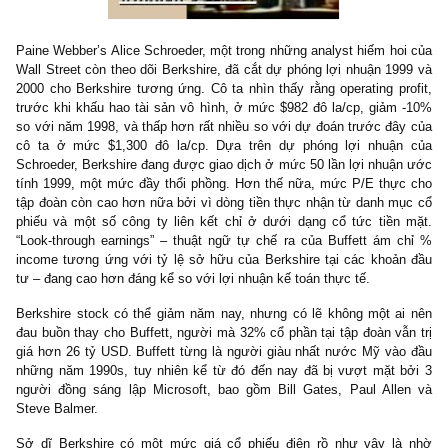
nghiêm trọng.
Có một vài đồn đoán rằng Buffett đang nhìn thấy cổ phiếu Berkshi
rẻ để thực hiện một thương vụ mua cổ phiếu quỹ lại lớn. Buffett
gọi bảng cân đối kể toán của Berkshire tựa pháo đài Knox, với rất 
và 36 tỷ USD tiền & các khoản tương đương tiền. Một trong số 
lần hiếm hoi Buffett bàn về giá trị thực của Berkshire trong l
thường niên năm 1998, ông ta nói rằng giá trị thực của tập đoà
hơn rất nhiều so với book value, bởi vì nó chưa phản ánh hết khả
sinh lời trên vốn của các đơn vị hiệu quả như GEICO.
Buffett có rất nhiều thứ để tự hào về, chẳng hạn như lợi nhuậ
Berkshire trong ba thập kỷ qua đã mang về mức tăng trưởng ké
đến 24% CAGR. Xét đến quy mô khổng lồ của tập đoàn, Buffett 
nhắn nhủ các cổ đông của mình rằng nên giảm mức kỳ vọng
trưởng xuống tầm 15% CAGR mà thôi. Nhưng với kết quả năm
Berkshire dường như không còn khả năng thực hiện cả mục tiê
hơn, phần lớn bởi vì tác động của khoản đầu tư tệ hại vào Gen 
sự sụt giảm vốn hóa thị trường của một vài cổ phiếu tiêu biểu 
danh mục đầu tư, bao gồm Coke, Gillettte hay Freddie Mac.