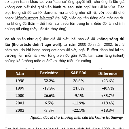
với danh mục cổ phiếu đầu tư và cả book value của tập đoàn, tron
đó chỉ số chung S&P 500 tăng đến tận 21.0%, tức ôn
underperformed đến -40%
so với chỉ số tham chiếu, một mức t
trong ngắn hạn mà thời còn trẻ chắc ông chưa bao giờ từng nghĩ
mình sẽ chịu thảm cảnh như vậy (!)
Được dịp, các đơn vị báo chí hay những kẻ đầu cơ, traders, qu
cơ cạnh tranh khác lao vào “cấu xé” ông quyết liệt, cho ông là lã
không còn biết thế giới vận hành ra sao, nên nghỉ hưu đi là vừa
biệt trong số đó có tờ Barron’s mà ai cũng nhớ rất rõ, với tiêu đ
nhạo:
What’s wrong, Warren
?
(tại Mỹ, việc gọi tên riêng của một 
mà không đủ thân – thể hiện sự thiếu tôn trọng lớn, điều đó làm 
chúng tôi cũng thấy uất ức thay ông)
Và tất nhiên như quý độc giả đã biết, bài báo đó đã
không sốn
lâu (the article didn’t age well)
, từ năm 2000 đến năm 2002, 
năm sau đó khi bong bóng dot-com đổ vỡ, ngài Buffett đánh bại lạ
trường liền mỗi năm với tổng biên độ gần 70%, làm câm lặng (si
những kẻ “không mặc quần” khi thủy triều rút xuống…