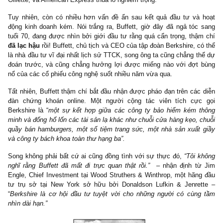
Ở mức giá $54,000 USD/cp, Berkshire Class A đã giảm đến -2
với thời điểm đầu năm 1999, trong khi chỉ số S&P500 mang lạ
sinh lợi lên đến 18% (bao gồm cổ tức tiền mặt). Berkshire đã chịu 
hại trong năm khi mà mảng hoạt động kinh doanh bảo hiểm chí
danh mục đầu tư nổi tiếng, bao gồm những cái tên như Coca 
Gillette, và American Express thua lỗ nghiêm trọng.
Tuy nhiên, còn có nhiều hơn vấn đề ẩn sau kết quả đầu tư và
động kinh doanh kém. Nói trắng ra, Buffett, giờ đây đã ngả tóc
tuổi 70, đang được nhìn bởi giới đầu tư rằng quá cẩn trọng, thậ
đã lạc hậu
rồi! Buffett, chủ tịch và CEO của tập đoàn Berkshire, c
là nhà đầu tư vĩ đại nhất lịch sử TTCK, song ông ta cũng chẳng t
đoán trước, và cũng chẳng hưởng lợi được miếng nào với đợt