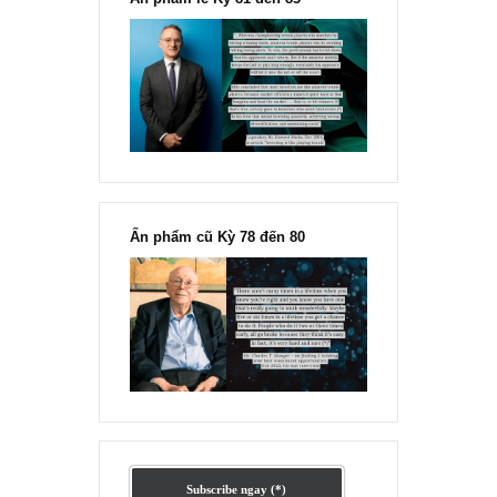
READ MORE
[Ấn phẩm kỳ 82], 36/36 trang,
chính thức phát hành!!
Chu kỳ trong thái độ của đám
đông đối với rủi ro, Ngài Howard
Marks