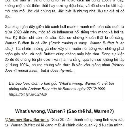
Còn bài báo ư, vâng chúng tôi sẽ lược dịch lại đúng 100% ở
không một chút thêm thắt hay cường điệu hóa, và để chừa lại kết
mở cho mỗi độc giả chúng ta, đặc biệt là những nhà đầu tư giá t
độc.
Giai đoạn gần đây giữa bối cảnh bull market mạnh mẽ toàn cầu su
giữa 2020 đến nay, một số kẻ influencer nổi tiếng trên mạng xã hộ
Hoa Kỳ thậm chí còn nói câu: Đầu cơ chứng khoán thật là dễ 
Warren Buffett là gã đần (
Stock trading is easy, Warren Buffett 
idiot).
Tất nhiên những gã như vậy chỉ muốn nổi tiếng với những
ngôn gây sốc, và ngài Buffett cũng chẳng mấy bận tâm. Song sự
đó đủ để chúng tôi phì cười, và nhận ra rằng: quả lịch sử không h