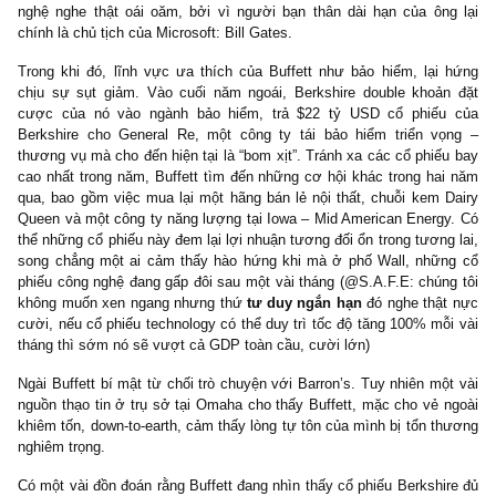
doanh nghiệp, tính bằng cách chiết khấu dòng tiền tương lai về) ít
phải được $75,000 mỹ kim/cp, thặng dư 35% so với mức giá hiện 
Đi ra ngoài các điếu xì gà hút dở (cigar-butts):
Buffett bắt đầu sự nghiệp của mình đi tìm những cổ phiếu bị đ
dưới giá trị thực tựa như truyền thống của người mentor, Ben
Graham. Đến thập niên 1960s, phương pháp tiếp cận nầy đã khiế
ta mua vào một cổ phiếu đang vật lộn nhưng giàu tài sản, đó chí
Berkshire Hathaway.
Tuy nhiên tài năng của Buffett nằm ở việc đi ra ngoài phạm vi 
điếu xì gà hút dở – những công ty rẻ và chỉ còn hít được một hơi
đầu tư vào những công ty có lợi thế cạnh tranh (franchise) tuyệ
như Coke, American Express, nơi mà những giá trị thực sự n
hình ở ngoài bảng cân đối kế toán.
Ấy vậy mà Buffett lại không thể nhảy qua được bước nữa để tìm
về đợt bull market thúc đẩy bởi làn sóng cổ phiếu công nghệ hiện
Và lí do ư: chính là công nghệ không nằm trong “vòng tròn hiểu 
của Buffett, và ông ta cảm thấy không thoải mái để tìm ra kẻ 
thắng dài hạn trong lĩnh vực nầy. Việc Buffett tránh xa lĩnh vực