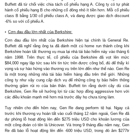
Paine Webber’s Alice Schroeder, một trong những analyst hiếm ho
Wall Street còn theo dõi Berkshire, đã cắt dự phóng lợi nhuận 19
2000 cho Berkshire tương ứng. Cô ta nhìn thấy rằng operating pr
trước khi khấu hao tài sản vô hình, ở mức $982 đô la/cp, giảm
so với năm 1998, và thấp hơn rất nhiều so với dự đoán trước đâ
cô ta ở mức $1,300 đô la/cp. Dựa trên dự phóng lợi nhuậ
Schroeder, Berkshire đang được giao dịch ở mức 50 lần lợi nhuậ
tính 1999, một mức đầy thổi phồng. Hơn thế nữa, mức P/E thự
tập đoàn còn cao hơn nữa bởi vì dòng tiền thực nhận từ danh m
phiếu và một số công ty liên kết chỉ ở dưới dạng cổ tức tiền
“Look-through earnings” – thuật ngữ tự chế ra của Buffett ám 
income tương ứng với tỷ lệ sở hữu của Berkshire tại các khoả
tư – đang cao hơn đáng kể so với lợi nhuận kế toán thực tế.