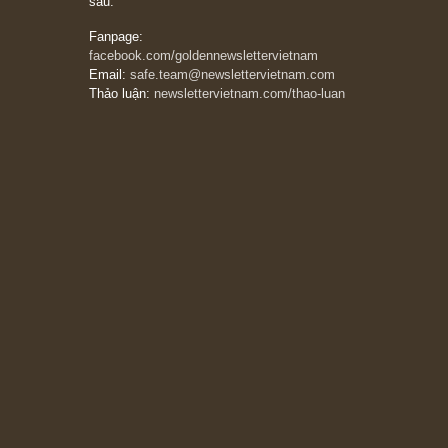
Subscribe ngay (*)
Bài viết gần đây nhất
[Châm ngôn sống] “Làm sao để trở nên giàu
có? Hãy kỷ luật chuẩn bị từng bước một cho
những cú “fast spurts”; rồi đến cuối đời, nếu
người nào xứng đáng, thì ắt sẽ trở nên giàu
có (*)” – cố ngài Charlie Munger
05/06/2026
Ấn phẩm Kỳ 82 (Bản cắt)
08/05/2026