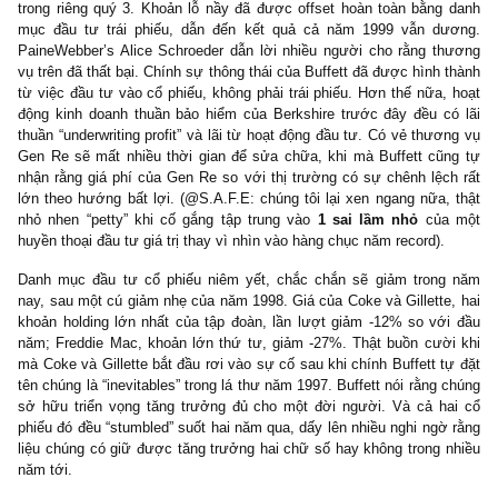
Berkshire stock có thể giảm năm nay, nhưng có lẽ không một a
đau buồn thay cho Buffett, người mà 32% cổ phần tại tập đoàn vẫ
giá hơn 26 tỷ USD. Buffett từng là người giàu nhất nước Mỹ và
những năm 1990s, tuy nhiên kể từ đó đến nay đã bị vượt mặt 
người đồng sáng lập Microsoft, bao gồm Bill Gates, Paul All
Steve Balmer.
Sở dĩ Berkshire có một mức giá cổ phiếu điên rồ như vậy l
Buffett đã từ chối việc chia tách cổ phiếu hạng A. Công ty có tự
hành cổ phiếu hạng B cho những cổ đông nhỏ ít tiền hơn. Mỗi cổ 
class B bằng 1/30 cổ phiếu class A, và đang được giao dịch dis
-6% so với cổ phiếu A.
Cơn đau đầu lớn nhất của Berkshire:
Cơn đau đầu lớn nhất của Berkshire hiện tại chính là Genera
Buffett đã nghĩ rằng ông ta đã đánh một cú home run thành côn
Berkshire hoàn tất thương vụ mua lại nhà tái bảo hiểm này vào th
năm 1998. Trên thực tế, cổ phiếu của Berkshire đã vọt lê
$84,000 ngay lập tức sau khi tin tức trên được công bố, đủ để th
vọng và sự hào hứng vào thương vụ trên lớn đến như thế nào. G
là một trong những nhà tái bảo hiểm hàng đầu trên thế giới. 
công ty như vậy cung cấp dịch vụ để những công ty bảo hiểm 