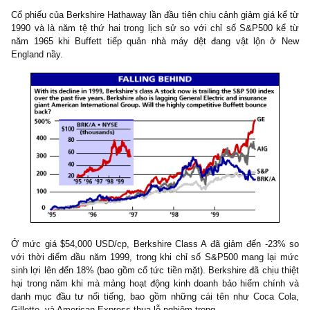
lại đúng 100%, nhưng chúng vẫn thực là vần vần giống nhau (
Hi
doesn’t repeat itself, but it does rhyme)…
Bài báo lược dịch từ bản gốc “What’s wrong, Warren?”, viết bởi
phóng viên Andrew Bary của tờ Barron’s ngày 27/12/1999:
https://bit.ly/3wOZM29
What’s wrong, Warren? (Sao thế hả, Warren?)
@Andrew Bary, Barron’s
: “Sau 30 năm thành công trong lĩnh vự
tư, Warren Buffett có lẽ đang mất đi chính giác quan kỳ diệu của 
Cổ phiếu của Berkshire Hathaway lần đầu tiên chịu cảnh giảm giá 
1990 và là năm tệ thứ hai trong lịch sử so với chỉ số S&P500 
năm 1965 khi Buffett tiếp quản nhà máy dệt đang vật lộn 
England nầy.