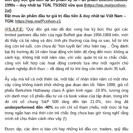
Trích đoạn trong ấn phẩm kỳ 48 – ấn phẩm về những lá thư đ
tiên gửi NĐT của ngài Buffett – kỳ 2, T7/2021
(
https://wp.me/pcnhon-1Uc
)
Mời quý độc giả xem lại ấn phẩm kỳ 58 – ấn phẩm Dotcom Bu
1990s – duy nhất tại TGN, T5/2022 vừa qua (
https://wp.me/pcn
2at
)
Đặt mua ấn phẩm đầu tư giá trị đầu tiên & duy nhất tại Việt N
TGN:
https://wp.me/Pcnhon-z1
@S.A.F.E:
“Quý độc giả nào đã đọc xong hai kỳ bức thư gử
limited partners đầu tiên của ngài Buffett giai đoạn 1956-1969 trên
đủ thấy cả tài năng và đức tính phi thường của ông ra sao, kể t
ông còn trẻ tuổi, còn chưa đủ “hòn tuyết lăn” như hiện nay… Ông
bại thị trường đủ 14 năm hoạt động với biên độ rộng đến mức khô
sánh kịp, không trật một năm nào, với việc quản trị rủi ro chắc 
cộng với kết hợp các hoạt động controls tựa như một ngườ
doanh nghiệp đích thực – rất đáng nể từ khi ông còn trên dưới 35 t
Ấy vậy mà kể cả một thiên tài, một bậc vĩ nhân trăm năm có mộ
vậy cũng không tránh khỏi những giai đoạn đen tối. Năm 1999, g
phiếu Berkshire Hathaway class A giảm kinh ngạc -19.9%, tươn