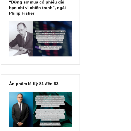
“Đừng sợ mua cổ phiếu dài
hạn chỉ vì chiến tranh”, ngài
Philip Fisher
ó đủ trải
iờ anh ta
õ bài toán
ng ván mà