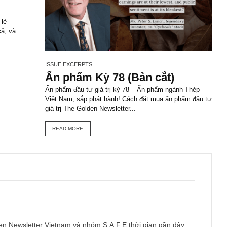
lettervietnam.com
STS
ị
hẩm bán lẻ
ua, giá cả, và
ISSUE EXCERPTS