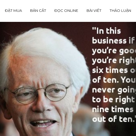
ĐẶT MUA
BẢN CẮT
ĐỌC ONLINE
BÀI VIẾT