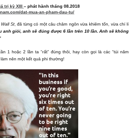
 nữa, ta phải học cách chấp nhận thất bại/sai lầ
 đó không có nghĩa rằng ta bất cẩn, vô trách nhiệm. 
g biết giới hạn chúng một cách thông minh…
tư giá trị kỳ XIII
– phát hành tháng 08.2018
ettervietnam.com/dat-mua-an-pham-dau-tu/
Up On Wall St
, đã từng có một câu châm ngôn vừa khiêm tốn, 
ày, nếu anh giỏi, anh sẽ đúng được 6 lần trên 10 lần. Anh
ần cả.”
g chỉ cần 1 hoặc 2 lần ta “rất” đúng thôi, hay còn gọi là các
 có thể làm nên một kết quả phi thường!