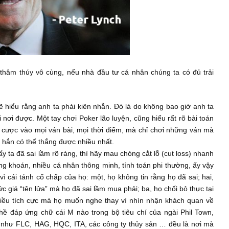
ng và thâm thúy vô cùng, nếu nhà đầu tư cá nhân chúng ta c
hiệm sẽ hiểu rằng anh ta phải kiên nhẫn. Đó là do không bao g
 lúc, mọi nơi được. Một tay chơi Poker lão luyện, cũng hiểu rất r
 giờ đặt cược vào mọi ván bài, mọi thời điểm, mà chỉ chơi nhữ