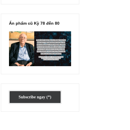
Ấn phẩm lẻ Kỳ 81 đến 83
oss) nhanh
ng, ấy vậy
 sai; hai,
ỏ thực tại
h quan về
hil Town,
 là nơi mà
p dẫn, thì
ngắn hạn.
Ấn phẩm cũ Kỳ 78 đến 80
gười bình
n nhẫn của
trong các
ều rằng kỳ
VNM, HPG,
giới hạn?
hìn % hay