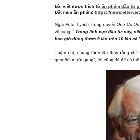
trong cuộc sống đi chăng
một nhân tố tất yếu. Điều
phải dám chịu rủi ro, son
Bài viết được trích từ
ấn phẩm đầu 
Đặt mua ấn phẩm:
https://newsl
Ngài Peter Lynch, trong quyển
One 
vô cùng:
“Trong lĩnh vực đầu tư n
bao giờ đúng được 9 lần trên 10 l
Thậm chí, chúng tôi nhận thấy rằn
gang/túi mười gang”, thì cũng đủ để