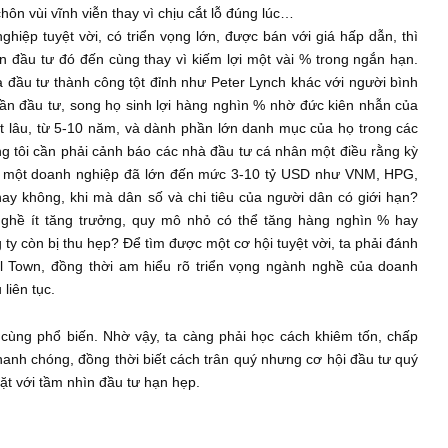
 thủ mà hắn có thể thắng được nhiều nhất.
 ta thấy ta đã sai lầm rõ ràng, thì hãy mau chóng cắt lỗ (cut l
ường chứng khoán, nhiều cá nhân thông minh, tính toán phi thườ
g bởi vì cái tánh cố chấp của họ: một, họ không tin rằng họ đã
y lại mức giá “tên lửa” mà họ đã sai lầm mua phải; ba, họ chối b
những điều tích cực mà họ muốn nghe thay vì nhìn nhận khác
không hề đáp ứng chữ cái M nào trong bộ tiêu chí của ngài P
ị rất lớn như FLC, HAG, HQC, ITA, các công ty thủy sản … đều
ủa họ chôn vùi vĩnh viễn thay vì chịu cắt lỗ đúng lúc…
oanh nghiệp tuyệt vời, có triển vọng lớn, được bán với giá hấ
i khoản đầu tư đó đến cùng thay vì kiếm lợi một vài % trong 
ững nhà đầu tư thành công tột đỉnh như Peter Lynch khác với n
ong 10 lần đầu tư, song họ sinh lợi hàng nghìn % nhờ đức kiê
iệp rất lâu, từ 5-10 năm, và dành phần lớn danh mục của họ 
ây, chúng tôi cần phải cảnh báo các nhà đầu tư cá nhân một đi
Liệu rằng một doanh nghiệp đã lớn đến mức 3-10 tỷ USD như 
 lần hay không, khi mà dân số và chi tiêu của người dân có 
ngành nghề ít tăng trưởng, quy mô nhỏ có thể tăng hàng ng