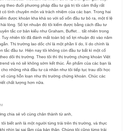
Ấn phẩm Kỳ 78 (Bản cắt)
Ấn phẩm đầu tư giá trị kỳ 78 – Ấn phẩm ngàn
Việt Nam, sắp phát hành! Cách đặt mua ấn p
giá trị The Golden Newsletter...
READ MORE
he Golden Newsletter Vietnam và nhóm S.A.F.E thời gian gần đâ
i là đang theo đuổi phương pháp đầu tư giá trị tôi cảm thấy rất
 bài viết có tính chuyên môn và trách nhiệm của các bạn. Trong
cũng kiếm được khoản kha khá so với số vốn đầu tư bỏ ra, một 
ơng đối hài lòng. Số lợi nhuận đó tôi kiếm được bằng cách đầu t