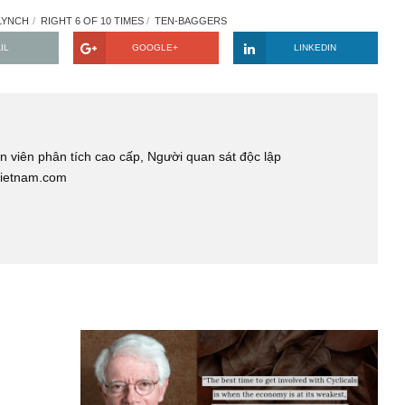
a công ty còn bị thu hẹp? Để tìm được một cơ hội tuyệt vời, ta
ngài Phil Town, đồng thời am hiểu rõ triển vọng ngành nghề 
 chiều liên tục.
ầm là vô cùng phổ biến. Nhờ vậy, ta càng phải học cách khiêm
 động nhanh chóng, đồng thời biết cách trân quý nhưng cơ hội 
i nhỏ nhặt với tầm nhìn đầu tư hạn hẹp.
PETER LYNCH
RIGHT 6 OF 10 TIMES
TEN-BAGGERS
EMAIL
GOOGLE+
LINKE
s
, Chuyên viên phân tích cao cấp, Người quan sát độc lập