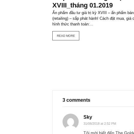
skopos@news
VIEW ALL PO
You may also like
ISSUE EXCERPTS
Ấn phẩm đầu tư giá tr
XVIII_tháng 01.2019
Ấn phẩm đầu tư giá trị kỳ XVIII – ấn p
(retailing) – sắp phát hành! Cách đặt m
hình thức thanh toán:...
READ MORE