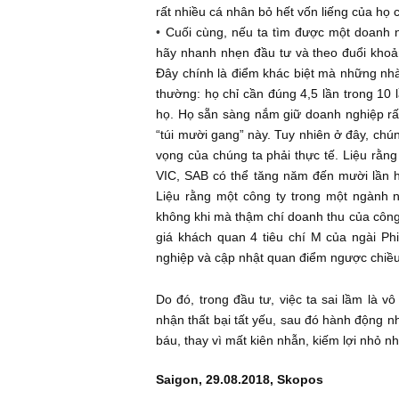
hắn chắc thắng nhất, với những đối
Thứ hai, đối với những cổ phiếu mà
đi! Chúng tôi từng thấy trên thị tr
mà đều chịu thua lỗ thảm hại âu cũn
họ hi vọng rằng cổ phiếu có thể qua
quá đau đớn, bám víu vào tất cả 
doanh nghiệp. Rất nhiều cổ phiếu 
thậm chí có rủi ro đạo đức quản tr
rất nhiều cá nhân bỏ hết vốn liếng c
Cuối cùng, nếu ta tìm được một d
hãy nhanh nhẹn đầu tư và theo đuổ
Đây chính là điểm khác biệt mà nh
thường: họ chỉ cần đúng 4,5 lần tr
họ. Họ sẵn sàng nắm giữ doanh ngh
“túi mười gang” này. Tuy nhiên ở đ
vọng của chúng ta phải thực tế. 
VIC, SAB có thể tăng năm đến mười
Liệu rằng một công ty trong một 