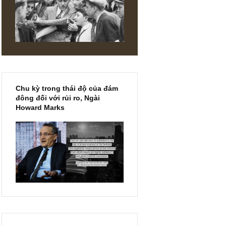
m như
Mà ta
vừa chí lí
 sẽ không
 “túi năm
Chu kỳ trong thái độ của đám
đông đối với rủi ro, Ngài
Howard Marks