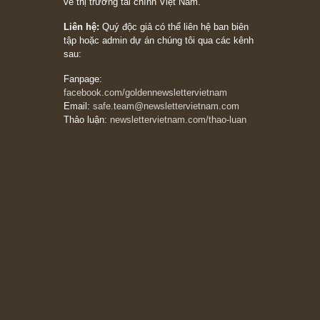
05/06/2026
Ấn phẩm Kỳ 82 (Bản cắt)
08/05/2026
Suy ngẫm ngắn: Chu kỳ của thái độ đám đông
đối với rủi ro, ngài Howard Marks
10/04/2026
Trích đoạn: “Đừng sợ mua cổ phiếu dài hạn
chỉ vì chiến tranh (don’t be afraid of buying
stocks on a war scare)”, rất hay bởi ngài
Philip Fisher
27/03/2026
Trích đoạn: “Đừng bao giờ chạy theo đám
đông, bởi vì phần thưởng lớn nhất trong đầu
tư chỉ dành cho người biết chọn con đường
khác biệt”, ngài Philip Fisher (*)
20/03/2026
[Châm ngôn sống] tuyệt vời của cố ngài
Munger – “Luôn luôn chọn con đường ngay
thẳng và trung thực, vì nó vắng người hơn