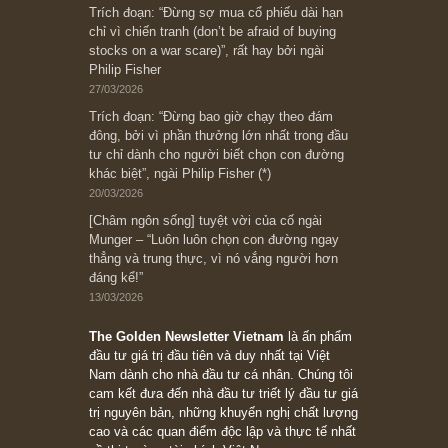
Subscribe ngay (*)
Bài viết gần đây nhất
[Châm ngôn sống] “Làm sao để trở nên giàu
có? Hãy kỷ luật chuẩn bị từng bước một cho
những cú “fast spurts”; rồi đến cuối đời, nếu
người nào xứng đáng, thì ắt sẽ trở nên giàu
có (*)” – cố ngài Charlie Munger