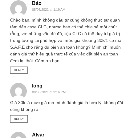
biết thì lộ trình cổ phần hoá của Vinataba sẽ không diễn r
trong năm một năm hai đâu bạn nhé. Mình cũng biết CLC
có nhiều vấn đề mà thực sự S.A.F.E team cũng chưa đượ
tiếp cận đâu. Tuy nhiên, vì lý do bảo mật, mình không thể
chia sẻ thêm được
REPLY
Bảo
08/06/2021 at 1:19 AM
Chào bạn, mình không đầu tư cũng không thực sự quan
tâm đến case CLC, nhưng bạn có thể chia sẻ một chút
rằng, với những vấn đề đó, liệu CLC có thể duy trì giá trị
trong tương lai phù hợp với mức giá khoảng 30k/1 cp mà
S.A.F.E cho rằng đủ biên an toàn không? Mình chỉ muốn
đánh giá thử hiệu quả thực tế của việc đặt biên an toàn
đem lại thôi. Cảm ơn bạn.