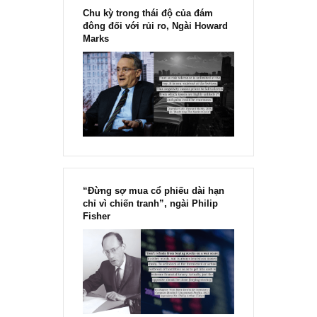
Trân trọng.
REPLY
[Ấn phẩm kỳ 82], 36/36 trang,
chính thức phát hành!!