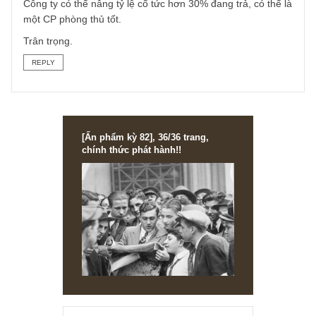
giá giao dịch loại vật liệu này ở đâu?
+ LN mảng IN nhãn sụt giảm mạnh năm 2019, 2020?
+ Giá nguyên liệu cho mảng Giấy sáp lưỡi gà có thể kiểm
tra tham khảo xu hướng ở đâu?
Sau khi đọc và nghiên cứu thêm về CLC tôi rút ra một số
điểm chính sau:
+ CLC phụ thuộc vào quản lý của Vinataba
+ Doanh thu khó tăng trưởng, mặt hàng hạn chế tiêu thụ, 
thể tăng từ thị phần từ việc hạn chế được thuốc lá lậu chứ
không đến từ xuất khẩu. Có nguy cơ sụt giảm tiêu thụ từ
sản phẩm thay thế là thuốc lá điện tử. Không rõ công ty c
phải đầu tư thay đổi máy móc công nghệ để ra các loại đầ
loc mới hay không.
+ CLC hấp dẫn ở điểm sắp hết khấu hao, dòng tiền mạnh,
LN có thể sớm quay về giai đoạn EPS 6-7k nếu nhà đầu t
hiểu rõ về nội bộ, việc mua – bán nguyên liệu, sản phẩm.
Công ty có thể nâng tỷ lệ cổ tức hơn 30% đang trả, có thể 
một CP phòng thủ tốt.