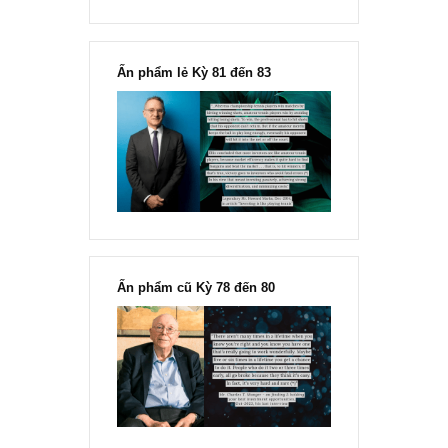
Chu kỳ trong thái độ của đám
đông đối với rủi ro, Ngài Howard
Marks
“Đừng sợ mua cổ phiếu dài hạn
chỉ vì chiến tranh”, ngài Philip
Fisher