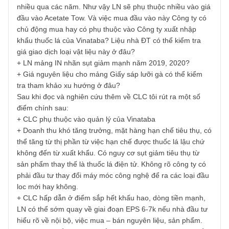
Tuấn
07/03/2022 at 3:28 AM
Chào SAFE team,
Tôi là độc giả của báo, về CLC tôi có hỏi mấy ý như sau:
+ Doanh thu Đầu lọc chiếm tầm 55-60%, tuy nhiên sản
lượng không tăng trưởng ( sản lượng 16.5 tỷ đầu lọc năm
2020 ngang với năm 2017 sau khi tăng mạnh năm 2018 l
19.2 tỷ , 2019: 18 tỷ). Nên về khả năng tăng sản lượng tôi
thấy không có được như ý của BBT phân tích, vì theo kế
hoạch và thực tế tăng trưởng của Vinataba giai đoạn 2025
2030, tăng DT cagr tầm 4%/năm, xuất khẩu cagr 1%/năm.
Trong khi đó , giá bán trung bình hầu như không thay đổi
nhiều qua các năm. Như vậy LN sẽ phụ thuộc nhiều vào g
đầu vào Acetate Tow. Và việc mua đầu vào này Công ty c
chủ động mua hay có phụ thuộc vào Công ty xuất nhập
khẩu thuốc lá của Vinataba? Liệu nhà ĐT có thể kiểm tra