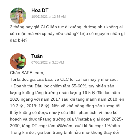
REPLY
long
10/06/2021 at 12:13 AM
Hiện tại mình chưa nghe các đơn vị thành viên của
Vinataba có phản hồi tiêu cực về thị trường xuất khẩu, mặ
hàng Slim Silver vẫn đang được thị trường ngoại tiêu thụ
khá tốt. Tuy nhiên sp nào cũng có vòng đời của nó mà vò
đời của sp này tính đến nay chắc cũng phải được gần 4
năm rồi
REPLY
Hoa DT
10/07/2021 at 12:35 AM
2 tháng nay giá CLC liên tục đi xuống, dường như không a
còn mặn mà với cp này nữa chăng? Liệu có nguyên nhân 
đặc biệt?