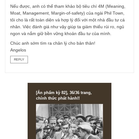
Tôi sẽ tìm hiểu nhiều hơn về các bài viết của S.A.F.E
REPLY
TGN_Angelos
07/06/2018 at 5:59 PM
Vâng rất cám ơn chia sẻ của anh về phương pháp (menta
model) mà anh chọn lựa các cơ hội đầu tư. Nếu mỗi ngườ
trong chúng ta đều có tư duy hệ thống như vậy, thì thị
trường sẽ văn minh hơn hiện tại rất nhiều.
Tôi chỉ có chút góp ý rằng dạo trước, vào giai đoạn 2011-
2013, phương pháp của tôi cũng có phần nhiều định lượn
giống anh. Song sau khi trải qua nhiều sai lầm, những tiêu
chí định tính (qualitative) đã trở thành một thành phần
không thể thiếu trong các quyết định đầu tư của tôi.
Nếu được, anh có thể tham khảo bộ tiêu chí 4M (Meaning
Moat, Management, Margin-of-safety) của ngài Phil Town,