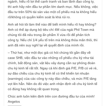
giá của mỗi cá nhân.
Anh hỏi mua TLH ở giá đó, và với tỷ trọng danh mục như
vậy có rủi không? Tôi xin mạn phép nói ra một vài suy ngh
như sau – dù tôi có thể sai lắm:
– Thứ nhất là tôi nghĩ anh nên có một chút đa dạng hóa
trong danh mục đầu tư để giảm rủi ro vi mô hoặc rủi ro ch
kỳ của ngành Thép nếu có. Nếu anh thực sự tự tin, hiểu r
ngành, hiểu rõ lợi thế cạnh tranh và ban lãnh đạo công ty,
thì anh hãy nên đầu tư phần lớn danh mục. Nếu không, vi
đầu tư trên 50% tài sản vào một cổ phiếu mà ta không hiể
rõ/không có quyền kiểm soát là khá rủi ro.
Anh sẽ hỏi tôi làm thế nào để biết mình hiểu rõ hay không
Anh có thể áp dụng bộ tiêu chí 4M của ngài Phil Town mà
chúng tôi đã nêu trong ấn phẩm X vừa rồi để phân tích
công ty. Nếu chỉ 1/4 yếu tố trên mà không thỏa mãn thôi, t
anh đã nên suy nghĩ lại về quyết định của mình rồi.
– Thứ hai, như một đọc giả có hỏi chúng tôi gần đây về