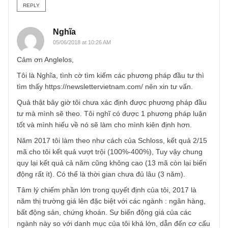
case SHB, việc đầu tư vào những cổ phiếu chu kỳ như tài
chính, bất động sản, vật liệu xây dựng cần sự phỏng đoán
chu kỳ kinh tế rất tốt. Ngay cả khi định giá P/E, P/B có vẻ r
sự đảo chiều của chu kỳ kinh tế có thể khiến lợi nhuận
(earnings) của các công ty này đảo chiều, và mức P/E tăn
vọt lên hẳn. Nên do đó việc anh nhận định về chu kỳ kinh 
có đúng hay không rất quan trọng.
Chúc anh luôn kiên định trên con đường đầu tư của mình!
Angelos
REPLY
Nghĩa
05/06/2018 at 10:26 AM
Cảm ơn Anglelos,
Tôi là Nghĩa, tình cờ tìm kiếm các phương pháp đầu tư thì
tìm thấy https://newslettervietnam.com/ nên xin tư vấn.