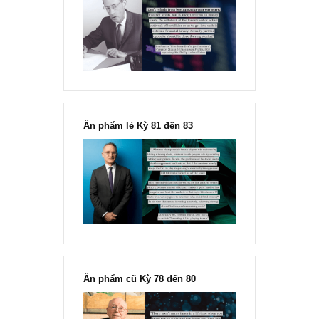
Chu kỳ trong thái độ của đám
đông đối với rủi ro, Ngài Howard
Marks
“Đừng sợ mua cổ phiếu dài hạn
chỉ vì chiến tranh”, ngài Philip