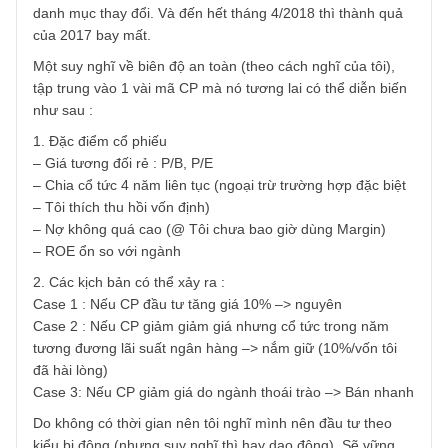
Quả thật bây giờ tôi chưa xác định được phương pháp đầ
tư mà mình sẽ theo. Tôi nghĩ có được 1 phương pháp luậ
tốt và mình hiếu về nó sẽ làm cho mình kiên định hơn.
Năm 2017 tôi làm theo như cách của Schloss, kết quả 2/1
mã cho tôi kết quả vượt trội (100%-400%), Tuy vậy chung
quy lại kết quả cả năm cũng không cao (13 mã còn lại biế
động rất ít). Có thể là thời gian chưa đủ lâu (3 năm).
Tâm lý chiếm phần lớn trong quyết định của tôi, 2017 là
năm thị trường giá lên đặc biệt với các ngành : ngân hàng
bất động sản, chứng khoán. Sự biến động giá của các
ngành này so với danh mục của tôi khá lớn, dẫn đến cơ c
danh mục thay đổi. Và đến hết tháng 4/2018 thì thành qu
của 2017 bay mất.
Một suy nghĩ về biên độ an toàn (theo cách nghĩ của tôi),
tập trung vào 1 vài mã CP mà nó tương lai có thể diễn biế
như sau :