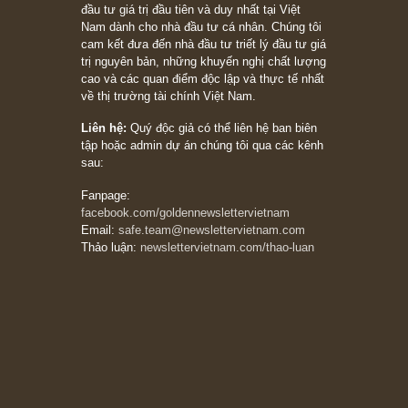
[Châm ngôn sống] “Làm sao để trở nên giàu
có? Hãy kỷ luật chuẩn bị từng bước một cho
những cú “fast spurts”; rồi đến cuối đời, nếu
người nào xứng đáng, thì ắt sẽ trở nên giàu
có (*)” – cố ngài Charlie Munger
05/06/2026
Ấn phẩm Kỳ 82 (Bản cắt)
08/05/2026
Suy ngẫm ngắn: Chu kỳ của thái độ đám đông
đối với rủi ro, ngài Howard Marks
10/04/2026
Trích đoạn: “Đừng sợ mua cổ phiếu dài hạn
chỉ vì chiến tranh (don’t be afraid of buying
stocks on a war scare)”, rất hay bởi ngài
Philip Fisher
27/03/2026
Trích đoạn: “Đừng bao giờ chạy theo đám
đông, bởi vì phần thưởng lớn nhất trong đầu
tư chỉ dành cho người biết chọn con đường