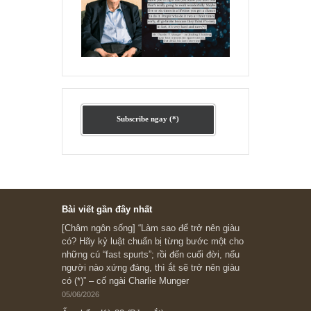
Fisher
Ấn phẩm lẻ Kỳ 81 đến 83