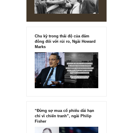
tôi cho là rất toàn diện và hợp lý đối với một nhà đầu tư cá
nhân. Việc đánh giá như vậy giúp ta giảm thiểu rủi ro, ngủ
ngon và nắm giữ bền vững khoản đầu tư của mình.
Chúc anh sớm tìm ra chân lý cho bản thân!
Angelos
REPLY
[Ấn phẩm kỳ 82], 36/36 trang,
chính thức phát hành!!