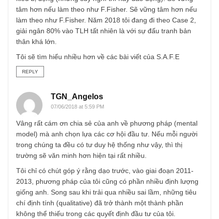
1. Đặc điểm cổ phiếu
– Giá tương đối rẻ : P/B, P/E
– Chia cổ tức 4 năm liên tục (ngoại trừ trường hợp đặc biệ
– Tôi thích thu hồi vốn định)
– Nợ không quá cao (@ Tôi chưa bao giờ dùng Margin)
– ROE ổn so với ngành
2. Các kịch bản có thể xảy ra :
Case 1 : Nếu CP đầu tư tăng giá 10% –> nguyên
Case 2 : Nếu CP giảm giảm giá nhưng cổ tức trong năm
tương đương lãi suất ngân hàng –> nắm giữ (10%/vốn tôi
đã hài lòng)
Case 3: Nếu CP giảm giá do ngành thoái trào –> Bán nha
Do không có thời gian nên tôi nghĩ mình nên đầu tư theo
kiểu bị động (nhưng suy nghĩ thì hay dao động). Sẽ vững
tâm hơn nếu làm theo như F.Fisher. Sẽ vững tâm hơn nế
làm theo như F.Fisher. Năm 2018 tôi đang đi theo Case 2,
giải ngân 80% vào TLH tất nhiên là với sự đấu tranh bản
thân khá lớn.