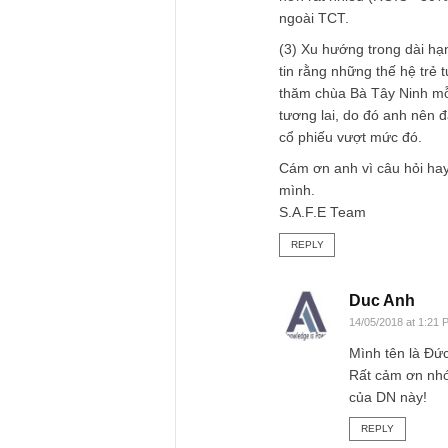
Về TTT – và có liên
lớn như sau:
(1) UBND Tây Ninh 
riêng của 4 công t
nguồn tiền mặt và c
Dấu hiệu cụ thể là 
song mức cổ tức rất
đông.
(2) Hiệu quả ROIC 
hơn rất nhiều (ROI
ngoài TCT.
(3) Xu hướng trong 
tin rằng những thế 
thăm chùa Bà Tây N
tương lai, do đó an
cổ phiếu vượt mức 
Cám ơn anh vì câu 