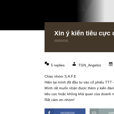
Xin ý kiến tiêu
03/05/2018
5 replies
TGN_Angelos
Chào nhóm S.A.F.E
Hiện tại mình đã đầu tư vào cổ phi
Mình rất muốn nhận được thêm ý kiế