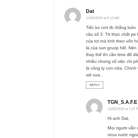
mình.
S.A.F.E Team
REPLY
Duc A
14/05/2018
Mình tên
Rất cảm
của DN 
REPLY
Dat
13/05/2018 at 5:12 AM
Tiếc ko cmt đc thẳn
câu số 3. Ttt thực c
của tct mà tính the