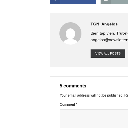
tiêu cực hoặc không khả quan của 
Rất cảm ơn nhóm!
FACEBOOK
TGN_Angel
Biên tập viê
angelos@new
VIEW ALL PO
5 comments