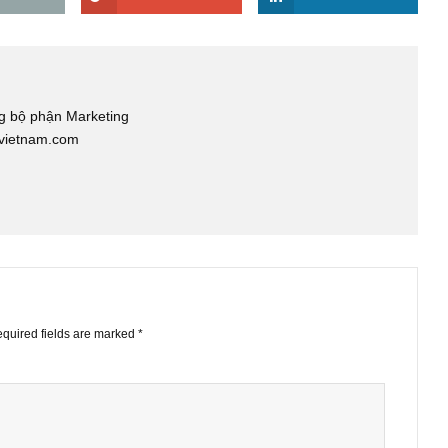
doanh nghiệp.
EMAIL
GOOGLE+
LINKE
os
n, Trưởng bộ phận Marketing
slettervietnam.com
STS