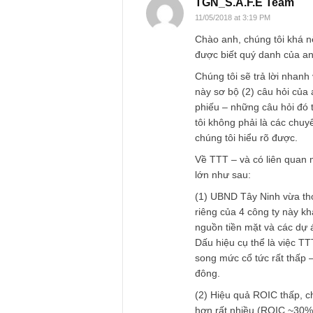
LÂM
03/05/2018 at 5:40 PM
ban biên tập có th
REPLY
TGN_S.A.F.E Te
11/05/2018 at 3:19 PM
Chào anh, chúng tôi
được biết quý danh 
Chúng tôi sẽ trả lờ
này sơ bộ (2) câu h
phiếu – những câu h
tôi không phải là c
chúng tôi hiểu rõ đ