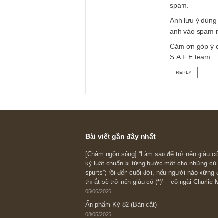
là của sun gruop h
thay thế thì cần tim
nhiều nhưng vố việc 
là công ty con nữa.
sdi xưa…
REPLY
TGN_S.
13/05/2018
Hi anh D
Mọi ngườ
virus n
spam.
Anh lưu 
anh vào