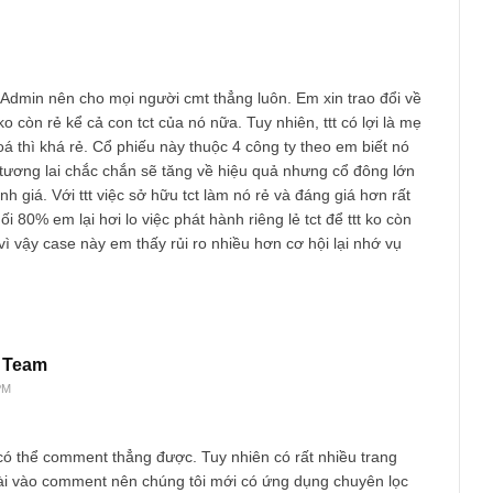
nh
 at 1:21 PM
 là Đức Anh!
 ơn nhóm S.E.F.E Team đã cho mình nhìn thấy các góc nhìn kh
này!
g luôn. Admin nên cho mọi người cmt thẳng luôn. Em xin trao đổ
hất pe ko còn rẻ kể cả con tct của nó nữa. Tuy nhiên, ttt có lợi l
o vốn hoá thì khá rẻ. Cổ phiếu này thuộc 4 công ty theo em biết