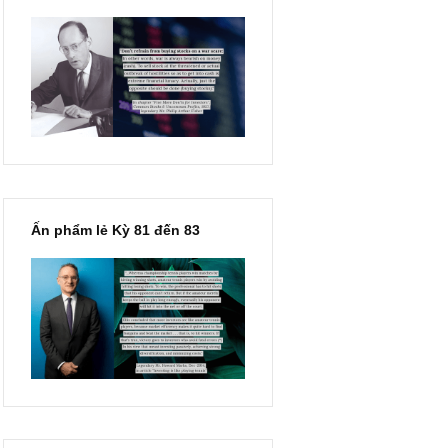
“Đừng sợ mua cổ phiếu dài
hạn chỉ vì chiến tranh”, ngài
Philip Fisher
Ấn phẩm lẻ Kỳ 81 đến 83