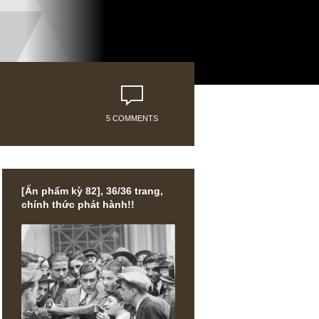
5 COMMENTS
[Ấn phẩm kỳ 82], 36/36 trang,
chính thức phát hành!!
ng ý kiến