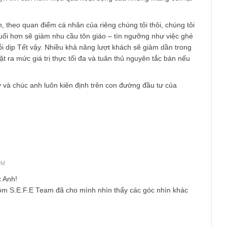
 quan một phần đến TCT, chúng tôi có nhận định về một vài rủi
vừa thoái 81% vốn cho 4 tổ chức. Rủi ro ban lãnh đạo hoặc tư l
y này khá lớn, xét đến việc TTT không còn thuộc sở hữu Nhà nư
ác dự án có thể được triển khai dễ dàng hơn rất nhiều.
việc TTT là một mô hình kinh doanh dòng tiền đều – ít tăng trưở
 thấp – chứng tỏ ban lãnh đạo chưa thực sự nghĩ đến lợi ích c
thấp, chỉ xấp xỉ 10%/năm trong khi công ty con hoạt động hiệu 
C ~30%). Anh cần xem hiệu quả hoạt động của những mảng còn 
dài hạn, theo quan điểm cá nhân của riêng chúng tôi thôi, chúng
hệ trẻ tuổi hơn sẽ giảm nhu cầu tôn giáo – tín ngưỡng như việc
inh mỗi dịp Tết vậy. Nhiều khả năng lượt khách sẽ giảm dần tr
h nên đặt ra mức giá trị thực tối đa và tuân thủ nguyên tắc bán 
đó.
hỏi hay và chúc anh luôn kiên định trên con đường đầu tư của