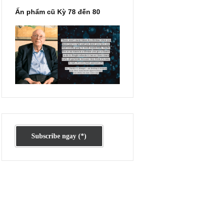
Ấn phẩm cũ Kỳ 78 đến 80
u
e
t cổ
húng
hể