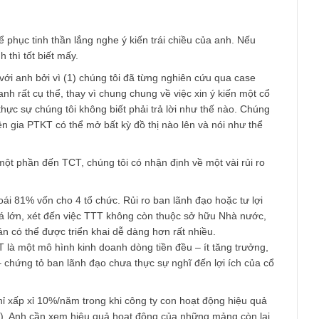
ể làm luôn về case TCT được ko ạ
am
 khá nể phục tinh thần lắng nghe ý kiến trái chiều của anh. Nế
của anh thì tốt biết mấy.
i nhanh với anh bởi vì (1) chúng tôi đã từng nghiên cứu qua cas
ỏi của anh rất cụ thể, thay vì chung chung về việc xin ý kiến mộ
ỏi đó thực sự chúng tôi không biết phải trả lời như thế nào. C
ác chuyên gia PTKT có thể mở bất kỳ đồ thị nào lên và nói như t
ược.