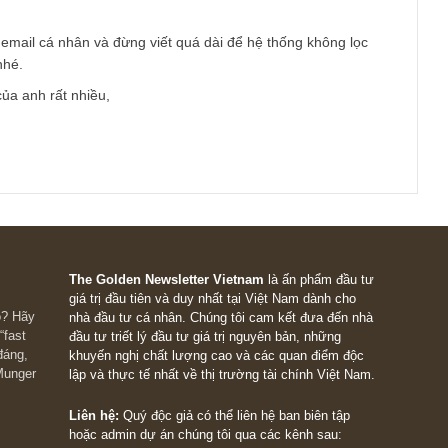
ết. Nên tương lai chắc chắn sẽ tăng về hiệu quả nhưng cổ đông 
e để đánh giá. Với ttt việc sở hữu tct làm nó rẻ và đáng giá hơn 
chi phối 80% em lại hơi lo việc phát hành riêng lẻ tct để ttt ko 
 Chính vì vậy case này em thấy rủi ro nhiều hơn cơ hội lại nhớ 
A.F.E Team
 at 1:37 PM
at,
i vẫn có thể comment thẳng được. Tuy nhiên có rất nhiều tran
ước ngoài vào comment nên chúng tôi mới có ứng dụng chuyên l
ý dùng email cá nhân và đừng viết quá dài để hệ thống không l
 spam nhé.