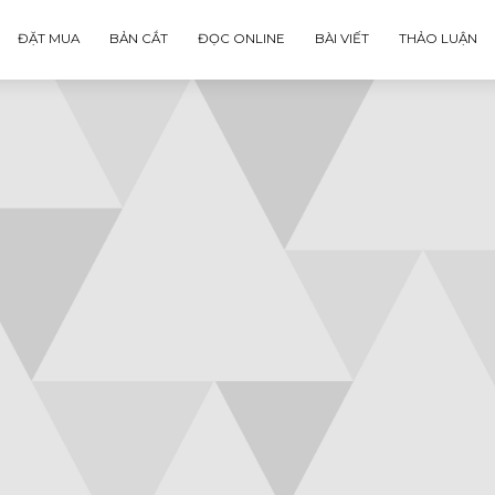
ĐẶT MUA
BẢN CẮT
ĐỌC ONLINE
BÀI VIẾT