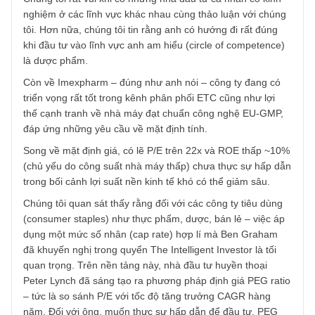
TGN_Angelos
05/10/2017 at 9:22 AM
Xin chào bạn Vĩnh Tường,
Chúng tôi rất vui khi có những nhà đầu tư cá nhân có kinh
nghiệm ở các lĩnh vực khác nhau cùng thảo luận với chún
tôi. Hơn nữa, chúng tôi tin rằng anh có hướng đi rất đúng
khi đầu tư vào lĩnh vực anh am hiểu (circle of competence
là dược phẩm.
Còn về Imexpharm – đúng như anh nói – công ty đang có
triển vọng rất tốt trong kênh phân phối ETC cũng như lợi
thế cạnh tranh về nhà máy đạt chuẩn công nghệ EU-GMP
đáp ứng những yêu cầu về mặt định tính.
Song về mặt định giá, có lẽ P/E trên 22x và ROE thấp ~1