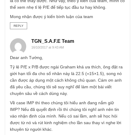
P/B của IMP được xem là thấp nhất trong các công ty dượ
lớn tại Việt Nam. Theo ý kiến của team, mình có thể dùng t
lệ này để định giá một doanh nghiệp hay không. Mong te
mình có 1 bài luận về việc dùng tỉ lệ này vào các bài viết
sau được không.
Ngoài ra, tỉ lệ P/E ~ 22 của IMP có thể được xem là khá
cao, tuy nhiên khi xét về khả năng cạnh tranh, hiện nay I
là cty dược Việt Nam duy nhất đã được cục QLD chấp nh
và công bố đạt GMP – EU cho sản xuất kháng sinh tiêm
Beta-lactam cho đợt công bố mới nhất thứ 50. Như vậy,
hiện nay chỉ có duy nhất IMP có thể tham gia đấu thầu
nhóm 02, cạnh tranh trực tiếp với các cty dược nước ngoà
và với chi phí thấp hơn thì khả năng tăng trưởng kênh ET
là có thể thấy được. Như vậy, theo ý kiến của team, mình 
thể xem nhẹ tỉ lệ P/E để tiếp tục đầu tư hay không.
Mong nhận được ý kiến bình luận của team
REPLY