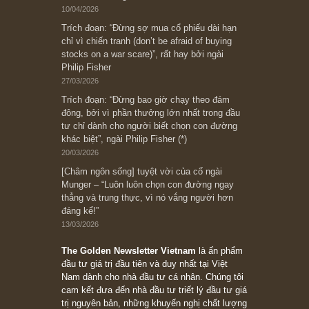
Ấn phẩm cũ Kỳ 78 đến 80
Subscribe ngay (*)
Bài viết gần đây nhất
[Châm ngôn sống] “Làm sao để trở nên giàu