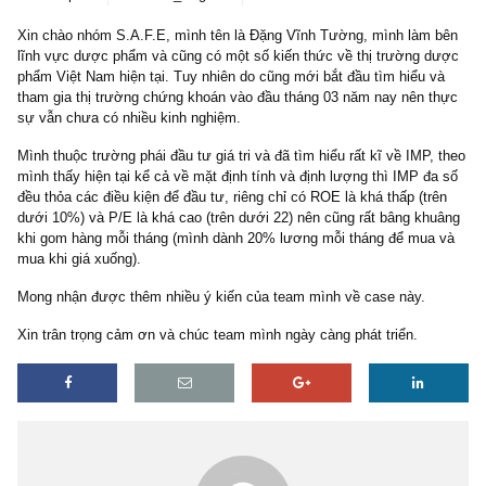
6 replies
TGN_Angelos
02/10/2017
Xin chào nhóm S.A.F.E, mình tên là Đặng Vĩnh Tường, mình làm 
lĩnh vực dược phẩm và cũng có một số kiến thức về thị trường 
phẩm Việt Nam hiện tại. Tuy nhiên do cũng mới bắt đầu tìm hiểu 
tham gia thị trường chứng khoán vào đầu tháng 03 năm nay nên 
sự vẫn chưa có nhiều kinh nghiệm.
Mình thuộc trường phái đầu tư giá tri và đã tìm hiểu rất kĩ về IMP,
mình thấy hiện tại kể cả về mặt định tính và định lượng thì IMP đ
đều thỏa các điều kiện để đầu tư, riêng chỉ có ROE là khá thấp (tr
dưới 10%) và P/E là khá cao (trên dưới 22) nên cũng rất bâng kh
khi gom hàng mỗi tháng (mình dành 20% lương mỗi tháng để mua
mua khi giá xuống).
Mong nhận được thêm nhiều ý kiến của team mình về case này.
Xin trân trọng cảm ơn và chúc team mình ngày càng phát triển.