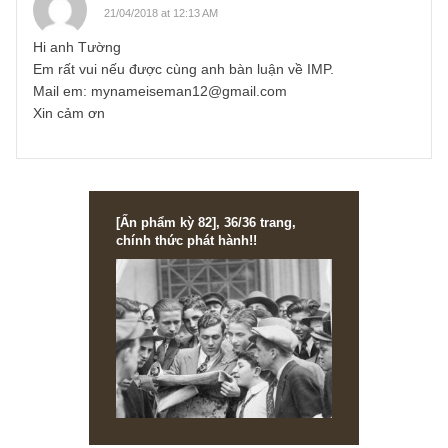
anh có thể đa dạng hóa một phần danh mục để không chị
rủi ro quá tập trung vào một cổ phiếu.
Cám ơn anh rất nhiều và chúc anh một tuần làm việc thàn
công!
S.A.F.E
REPLY
Đặng Vĩnh Tường
16/10/2017 at 6:37 PM
Cám ơn team rất nhiều,
hiện mình đang xem xét đa dạng hóa danh mục một ít the
khuyến nghị của team, vẫn giữ IMP là chủ đạo, hy vọng
không thành công cũng thành danh.
Chúc team một tuần trading nhiều thành công nhé !!!
Bin