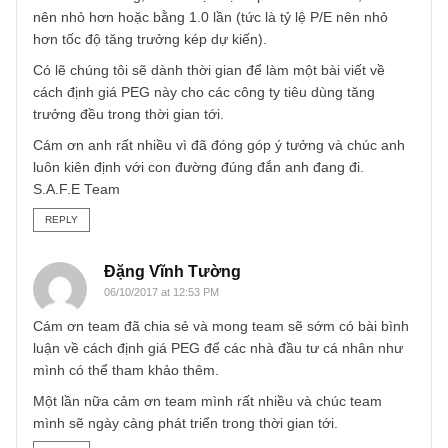
(chủ yếu do công suất nhà máy thấp) chưa thực sự hấp d
trong bối cảnh lợi suất nền kinh tế khó có thể giảm sâu.
Chúng tôi quan sát thấy rằng đối với các công ty tiêu dùng
(consumer staples) như thực phẩm, dược, bán lẻ – việc á
dụng một mức số nhân (cap rate) hợp lí mà Ben Graham
đã khuyến nghị trong quyển The Intelligent Investor là tối
quan trọng. Trên nền tảng này, nhà đầu tư huyền thoại
Peter Lynch đã sáng tạo ra phương pháp định giá PEG rat
– tức là so sánh P/E với tốc độ tăng trưởng CAGR hàng
năm. Đối với ông, muốn thực sự hấp dẫn để đầu tư, PEG
nên nhỏ hơn hoặc bằng 1.0 lần (tức là tỷ lệ P/E nên nhỏ
hơn tốc độ tăng trưởng kép dự kiến).
Có lẽ chúng tôi sẽ dành thời gian để làm một bài viết về
cách định giá PEG này cho các công ty tiêu dùng tăng
trưởng đều trong thời gian tới.
Cám ơn anh rất nhiều vì đã đóng góp ý tưởng và chúc an
luôn kiên định với con đường đúng đắn anh đang đi.