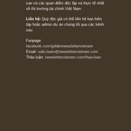
có? Hãy kỷ luật chuẩn bị từng bước một cho
những cú “fast spurts”; rồi đến cuối đời, nếu
người nào xứng đáng, thì ắt sẽ trở nên giàu
có (*)” – cố ngài Charlie Munger
05/06/2026
Ấn phẩm Kỳ 82 (Bản cắt)
08/05/2026
Suy ngẫm ngắn: Chu kỳ của thái độ đám đông
đối với rủi ro, ngài Howard Marks
10/04/2026
Trích đoạn: “Đừng sợ mua cổ phiếu dài hạn
chỉ vì chiến tranh (don’t be afraid of buying
stocks on a war scare)”, rất hay bởi ngài
Philip Fisher
27/03/2026
Trích đoạn: “Đừng bao giờ chạy theo đám
đông, bởi vì phần thưởng lớn nhất trong đầu
tư chỉ dành cho người biết chọn con đường
khác biệt”, ngài Philip Fisher (*)
20/03/2026