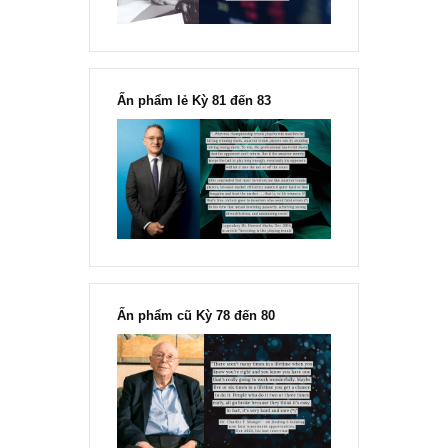
Chu kỳ trong thái độ của đám
đông đối với rủi ro, Ngài Howard
Marks
“Đừng sợ mua cổ phiếu dài hạn
chỉ vì chiến tranh”, ngài Philip
Fisher