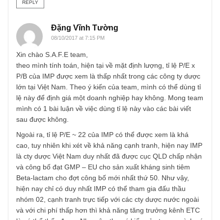
S.A.F.E Team
REPLY
Đặng Vĩnh Tường
06/10/2017 at 12:53 PM
Cám ơn team đã chia sẻ và mong team sẽ sớm có bài bìn
luận về cách định giá PEG để các nhà đầu tư cá nhân nh
mình có thể tham khảo thêm.
Một lần nữa cảm ơn team mình rất nhiều và chúc team
mình sẽ ngày càng phát triển trong thời gian tới.
REPLY
Đặng Vĩnh Tường
08/10/2017 at 7:15 PM
Xin chào S.A.F.E team,
theo mình tính toán, hiện tại về mặt định lượng, tỉ lệ P/E x