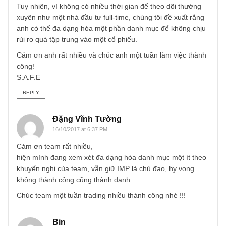
TGN_S.A.F.E Team
16/10/2017 at 9:43 AM
Dear anh Tường,
Tỷ lệ P/E x P/B được ngài Graham khá ưa thích, ông đặt r
giới hạn tối đa cho số nhân này là 22.5 (=15×1.5), song n
cần được áp dụng một cách không chủ quan. Cám ơn an
đã yêu cầu, chúng tôi sẽ suy nghĩ để làm một bài viết
chuyên sâu về cách dùng này.
Về case IMP thì theo chúng tôi hiểu anh đang nắm giữ
IMP? Nếu đã quyết định rồi thì chúng tôi nghĩ anh nên tin
vào nhận định của mình. Nếu có sai lầm, anh sẽ học hỏi
được từ nó và rút kinh nghiệm cho lần sau thay vì nghe lời
khuyên từ người khác.
Tuy nhiên, vì không có nhiều thời gian để theo dõi thường
xuyên như một nhà đầu tư full-time, chúng tôi đề xuất rằn