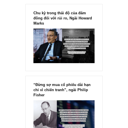
21/04/2018 at 12:13 AM
Hi anh Tường
Em rất vui nếu được cùng anh bàn luận về IMP.
Mail em: mynameiseman12@gmail.com
Xin cảm ơn
[Ấn phẩm kỳ 82], 36/36 trang,
chính thức phát hành!!