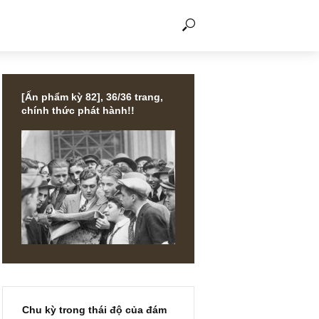
THẢO LUẬN
[Ấn phẩm kỳ 82], 36/36 trang,
chính thức phát hành!!
LES
” vs
 việc
 giả