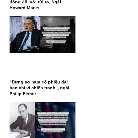
Chu kỳ trong thái độ của đám
đông đối với rủi ro, Ngài
ị
Howard Marks
“Đừng sợ mua cổ phiếu dài
hạn chỉ vì chiến tranh”, ngài
Philip Fisher