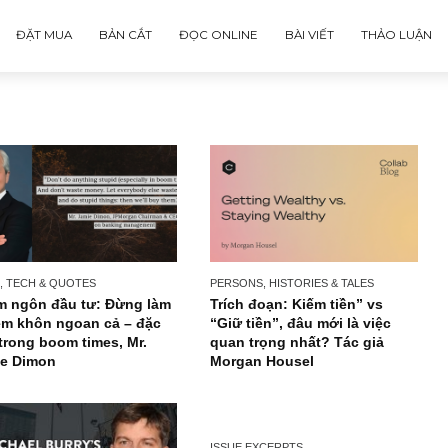
ĐẶT MUA
BẢN CẮT
ĐỌC ONLINE
BÀI VIẾT
NEWS, TECH & QUOTES
PERSONS, HISTORIES & TA
Châm ngôn đầu tư: Đừng làm
Trích đoạn: Kiếm tiền
gì kém khôn ngoan cả – đặc
“Giữ tiền”, đâu mới là
biệt trong boom times, Mr.
quan trọng nhất? Tác
Jamie Dimon
Morgan Housel