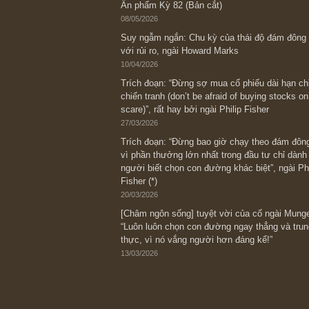
Bài viết gần đây nhất
[Châm ngôn sống] “Làm sao để trở nên
kỷ luật chuẩn bị từng bước một cho nh
spurts”; rồi đến cuối đời, nếu người n
thì ắt sẽ trở nên giàu có (*)” – cố ngài
05/06/2026
Ấn phẩm Kỳ 82 (Bản cắt)
08/05/2026
Suy ngẫm ngắn: Chu kỳ của thái độ đá
với rủi ro, ngài Howard Marks
10/04/2026
Trích đoạn: “Đừng sợ mua cổ phiếu dài
chiến tranh (don’t be afraid of buying s
scare)”, rất hay bởi ngài Philip Fisher
27/03/2026
Trích đoạn: “Đừng bao giờ chạy theo 