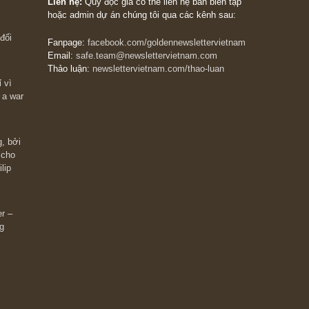
The Golden Newsletter Vietnam
là ấn phẩm đầu
giá trị đầu tiên và duy nhất tại Việt Nam dành cho
 giàu có? Hãy
nhà đầu tư cá nhân. Chúng tôi cam kết đưa đến 
ững cú “fast
đầu tư triết lý đầu tư giá trị nguyên bản, những
ào xứng đáng,
khuyến nghị chất lượng cao và các quan điểm độ
 Charlie Munger
lập và thực tế nhất về thị trường tài chính Việt N
Liên hệ:
Quý độc giả có thể liên hệ ban biên tập
hoặc admin dự án chúng tôi qua các kênh sau:
m đông đối
Fanpage:
facebook.com/goldennewslettervietnam
Email:
safe.team@newslettervietnam.com
Thảo luận:
newslettervietnam.com/thao-luan
 hạn chỉ vì
tocks on a war
đám đông, bởi