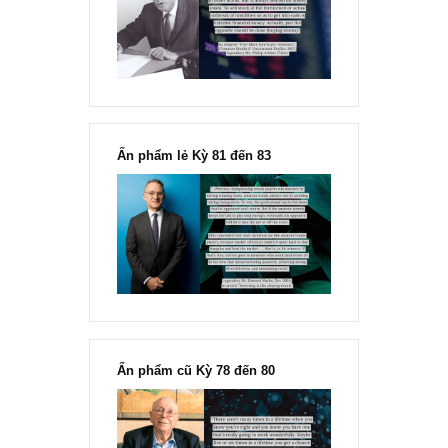
Munger
“Sự hạnh phúc được tạo ra ở một người khi anh ta lời được 10 đô
so với niềm đau khổ khi anh ta mất đi 10 đô la hoàn toàn không hề
READ MORE
[Ấn phẩm kỳ 82], 36/36 trang,
chính thức phát hành!!