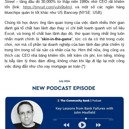
Trong số các khoản đầu tư của ông, ông thích nhất case M&T
(NYSE: MTB) – tăng hàng chục nghìn % từ khủng hoảng S&
1980s – được điều hành bởi một CEO phân bổ vốn rất tốt, 
https://tinyurl.com/nb9ckse7
, Glacier Bancorp (NYSE: GBCI) – cũ
khoản đầu tư ngài Peter Lynch rất thích trong quyển
Beatin
Street
– tăng đâu đó 30,000% từ thập niên 1980s nhờ CEO rất 
tốn (link:
https://tinyurl.com/yuhj9p4m
), và một số các ngân 
bluechips quản trị tốt khác như US Bancorp (NYSE: USB).
Chúng tôi học được ông tầm quan trọng của việc dành nhiều thời
đánh giá tố chất ban lãnh đạo thay vì chỉ biết loanh quanh với số
Excel, và trong tố chất ban lãnh đạo đó, thứ quan trọng nhất ông
nhấn mạnh chính là “
skin-in-the-game
“, tức có da có thịt trong
chơi, nơi mà cổ phần tại doanh nghiệp của ban lãnh đạo phải chi
trọng lớn trong số tài sản cá nhân của họ. Hơn thế nữa, ông cũ
thích các CEO nhà băng khiêm tốn, tiết kiệm chi phí, kín tiếng, 
bị bẫy tâm lý theo đám đông, không chán khi lặp đi lặp lại một
việc đúng đắn như cho vay mortgage an toàn (*)