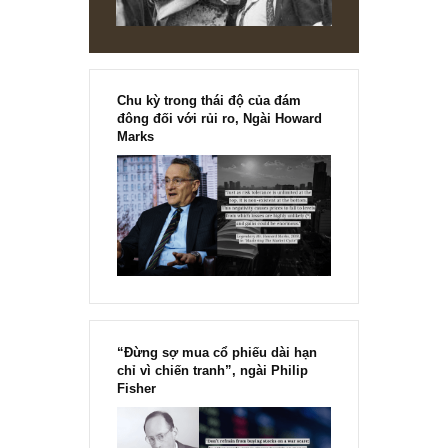
quỹ khổng lồ, dẫn đến khắp các mặt báo giật các headlines gây s
làm...
READ MORE
PERSONS, HISTORIES & TALES
Chuyện ngắn: Tâm lý phản ứng mạnh m
khi bị tước đoạt của loài người, ngài