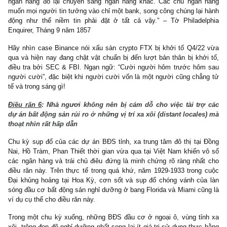
Điều răn 4
: Nhà ngươi không nên đánh đổi quản trị rủi ro đ
được doanh thu cao
Có vẻ điều răn này lại trùng với ý số 2 trên.
Điều răn 5
: Nhà ngươi không nên nói xấu đối thủ cạnh tranh
gặp khó khăn vì rủi ro hệ thống là rất lớn
“Một hệ thống giống như hệ thống ngân hàng, trong đó lợi ích củ
cả mọi người gắn bó mật thiết với nhau, phải được xử lý hết s
nhị. Một hệ thống chỉ phụ thuộc vào niềm tin của công chúng th
thân nó phải thể hiện sự tin cậy. Bất kỳ nghi ngờ nào đặt lên một 
viên đều sẽ gây ra sự nghi ngờ đối với tất cả. Điều này đã
chứng minh ngày hôm qua: khi việc làm mất uy tín của Ngân
Pennsylvania được công khai, sự kiện bank-runs vào các ngân
khác lại bắt đầu. Thay vì giải quyết được khó khăn, sự ngờ vự
ngân hàng đó lại chuyển sang ngân hàng khác. Các chủ ngân
muốn mọi người tin tưởng vào chỉ một bank, song công chúng lại
động như thể niềm tin phải đặt ở tất cả vậy.” – Tờ Philade
Enquirer, Tháng 9 năm 1857