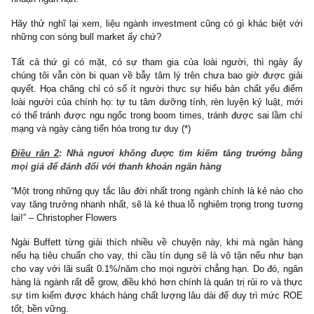
Tâm lý đố kỵ, tâm lý sợ bỏ lỡ cơ hội, tâm lý sợ bị vượt mặt đã
hằn sâu thì thời tiền sử của loài người. Và chúng tôi ngờ rằn
hàng triệu, hàng nghìn năm, chúng ta có chút nào tiến hóa hoặc
đổi (!)
Trong lĩnh vực ngân hàng, việc nhìn thấy các đối thủ vượt mặt 
về thị phần, tăng trưởng tín dụng 20%+ CAGR, ROE 30%-40%,
cổ tức hàng nghìn tỷ đã khiến các CEO nhà băng lu mờ lí trí, la
các con sóng cho vay dưới chuẩn, cho vay BĐS rủi ro cao, mu
danh mục trái phiếu DN junk bonds trả lãi suất cao nhằm theo đuổ
nhuận ngắn hạn.
Hãy thử nghĩ lại xem, liệu ngành investment cũng có gì khác biệ
những con sóng bull market ấy chứ?
Tất cả thứ gì có mặt, có sự tham gia của loài người, thì ng
chúng tôi vẫn còn bi quan về bẫy tâm lý trên chưa bao giờ được
quyết. Họa chăng chỉ có số ít người thực sự hiểu bản chất yếu
loài người của chính họ: tự tu tâm dưỡng tính, rèn luyện kỷ luật
có thể tránh được ngu ngốc trong boom times, tránh được sai lầ