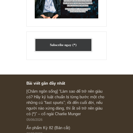
Chu kỳ trong thái độ của đám
đông đối với rủi ro, Ngài Howard
Marks
“Đừng sợ mua cổ phiếu dài hạn
chỉ vì chiến tranh”, ngài Philip
Fisher