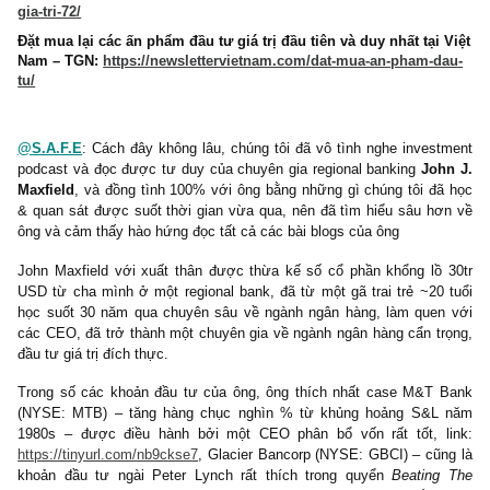
@Bài viết thú vị, độc nhất trích trong Ấn phẩm Bức tranh ngà
Ngân hàng kỳ 72:
https://newslettervietnam.com/an-pham-dau-
gia-tri-72/
Đặt mua lại các ấn phẩm đầu tư giá trị đầu tiên và duy nhất tại
Nam – TGN:
https://newslettervietnam.com/dat-mua-an-pham-
tu/
@S.A.F.E
: Cách đây không lâu, chúng tôi đã vô tình nghe inves
podcast và đọc được tư duy của chuyên gia regional banking
Jo
Maxfield
, và đồng tình 100% với ông bằng những gì chúng tôi đ
& quan sát được suốt thời gian vừa qua, nên đã tìm hiểu sâu h
ông và cảm thấy hào hứng đọc tất cả các bài blogs của ông
John Maxfield với xuất thân được thừa kế số cổ phần khổng lồ
USD từ cha mình ở một regional bank, đã từ một gã trai trẻ ~20
học suốt 30 năm qua chuyên sâu về ngành ngân hàng, làm que
các CEO, đã trở thành một chuyên gia về ngành ngân hàng cẩn t
đầu tư giá trị đích thực.