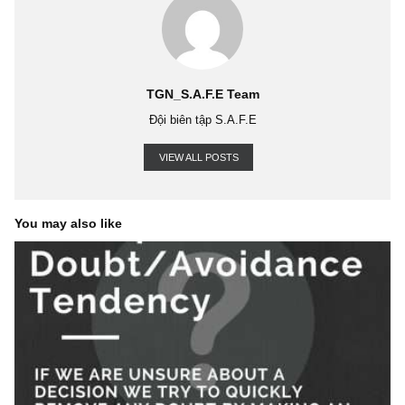
khổng lồ đầy ghen tỵ; ngược lại, ở ngay đáy, tất cả tin tức headlin
quan, nợ nần, phá sản, u ám, số thua lỗ đỏ rực trên tài khoản 
nhiều người không còn nổi chút tỉnh táo nào để suy nghĩ, chứ đừn
đến lạc quan.
Song nếu trong ngành ngân hàng, và cả ngành đầu tư – tài 
(investment) nó không có yếu tố khó khăn một chút như vậy, thì v
tất cả mọi người đều thành công rồi…
Saigon, đăng lại một chiều Thứ 2 vui vẻ 26
.08.2024, S.A.F.E 
BANK FAILURES
BANKING
BANKING COLLAPSE
BANKING
MANAGEMENT
BUFFETT
BULL MARKET
CAPITAL ALLOCATION SKIL
CASH
COMMERCIAL PROPERTIES
CONTRARIAN
CORPORATE BON
SCAM
CYCLES ALWAYS PREVAIL
DEPRIVAL SUPER REACTION TENDE
DON'T DO STUPID THINGS IN BOOM TIMES
ENVY/JEALOUSY TENDENC
FOMO
FRUGALITY
GLACIER BANCORP
GLOBAL FINANCIAL CRISIS
2008
HOWARD MARKS
ISSUE 72
JAMIE DIMON
JOHN MAXFIELD
JPMORGAN CHASE
JUNK BOND
M&T BANK
OAKTREE CAPITAL
PATIENCE
PATIENT OPPORTUNISM
PSYCHOLOGY OF HUMAN