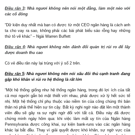
mạng và ngày càng tiến hóa trong tư duy (*)
Điều răn 2
: Nhà ngươi không được tìm kiếm tăng trưởng 
mọi giá để đánh đổi với thanh khoản ngân hàng
“Một trong những quy tắc lâu đời nhất trong ngành chính là kẻ nà
vay tăng trưởng nhanh nhất, sẽ là kẻ thua lỗ nghiêm trọng trong 
lai!” – Christopher Flowers
Ngài Buffett từng giải thích nhiều về chuyện này, khi mà ngân
nếu hạ tiêu chuẩn cho vay, thì cầu tín dụng sẽ là vô tận nếu nh
cho vay với lãi suất 0.1%/năm cho mọi người chẳng hạn. Do đó,
hàng là ngành rất dễ grow, điều khó hơn chính là quản trị rủi ro và
sự tìm kiếm được khách hàng chất lượng lâu dài để duy trì mứ
tốt, bền vững.
Điều răn 3
: Nhà ngươi không nên nói một đằng, làm một nẻ
các cổ đông
“Dữ kiện duy nhất mà bạn có được từ một CEO ngân hàng là các
ta cho vay ra sao, không phải các bài phát biểu sáo rỗng hay 
thứ tô vẽ khác” – Ngài Warren Buffett