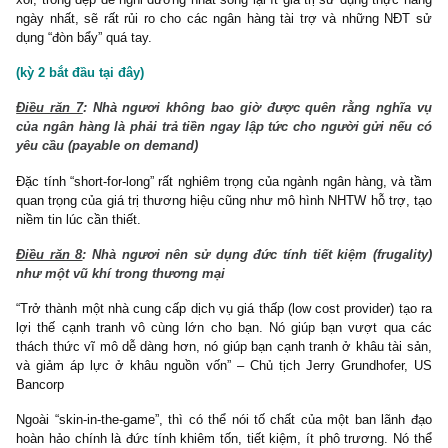
Hãy nhìn case Binance nói xấu sàn crypto FTX bị khởi tố Q4/2
qua và hiện nay đang chật vật chuẩn bị đến lượt bản thân bị khở
điều tra bởi SEC & FBI. Ngạn ngữ: “Cười người hôm trước hô
người cười”, đặc biệt khi người cười vốn là một người cũng chẳ
tế và trong sáng gì!
Điều răn 6
: Nhà ngươi không nên bị cám dỗ cho việc tài tr
dự án bất động sản rủi ro ở những vị trí xa xôi (distant locale
thoạt nhìn rất hấp dẫn
Chu kỳ sụp đổ của các dự án BĐS tỉnh, xa trung tâm đô thị tại
Nai, Hồ Tràm, Phan Thiết thời gian vừa qua tại Việt Nam khiến 
các ngân hàng và trái chủ điêu đứng là minh chứng rõ ràng nhấ
điều răn này. Trên thực tế trong quá khứ, năm 1929-1933 trong
Đại khủng hoảng tại Hoa Kỳ, cơn sốt và sụp đổ chóng vánh củ
sóng đầu cơ bất động sản nghỉ dưỡng ở bang Florida và Miami cũ
ví dụ cụ thể cho điều răn này.
Trong một chu kỳ xuống, những BĐS đầu cơ ở ngoại ô, vùng tỉ
xôi, trông đẹp đẽ nghỉ dưỡng nhất song lại ít giá trị sử dụng thực
ngày nhất, sẽ rất rủi ro cho các ngân hàng tài trợ và những N
dụng “đòn bẩy” quá tay.