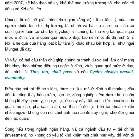
vững, và ngày càng làm cổ đông giầu có hơn. Trong khi đó, nhữ
kiếm mạnh ở đỉnh, lại trả hết ở đáy sẽ khó thể nào tạo nên lã
được.
Điều răn 10
: Nhà ngươi không bao giờ, không bao giờ được
rằng chu kỳ sẽ là thứ tồn tại cuối cùng (cycles always pre
eventually), luôn luôn là như vậy
“Điều cần thiết mà chúng ta cần nhớ là luôn có chu kỳ cho mọ
trong cuộc sống này. Có một số ít điều tôi mới dám sử dụng từ
chắn một cách tự tin, trong số đó: chu kỳ chắc chắn sẽ là thứ tồ
cuối cùng” – ngài Howard Marks, Oaktree Capital Management