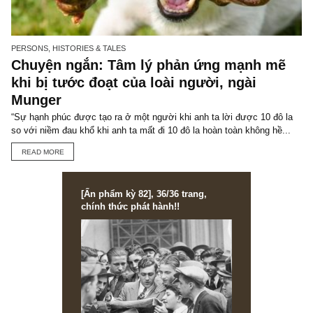
You may also like
PERSONS, HISTORIES & TALES
Trích đoạn: Tâm lý xóa bỏ nghi ngờ để
quyết định nhanh (doubt avoidance
tendency), ngài Munger
Gần đây khi một tập đoàn đa ngành công bố mua lại giá trị cổ phiế