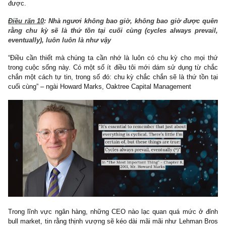
hiện qua nhiều thứ: expenses spread/OPEX của doanh nghiệp, 
thưởng bonus của BOM, đời sống cá nhân, v.v Ngoài việc tiết
giúp ích cho lợi thế cạnh tranh và ROE cho cổ đông, thứ chún
thích hơn chính là việc nó giảm thiểu đáng kể rủi ro “misusing f
của cổ đông và khách hàng trung thành. Ngài Munger & Buffe
những tấm gương rất sáng về một ban lãnh đạo hoàn hảo cho cổ
Berkshire ra sao (*)
Điều răn 9
: Nhà ngươi nên hướng tới sự nhất quán (consist
thay vì ráng kiếm lợi nhiều nhất ở đỉnh của chu kỳ
“Mục tiêu không phải cố gắng kiếm cao nhất ở đỉnh, mà là tránh tr
tất cả ở ngay đáy” – Duff McDonald, Last Man Standing: The Asce
Jamie Dimon & JPMorgan Chase
Như đã nói nhiều ở bài viết Industry Insight đầu tiên, chúng t
thích các ngân hàng đem lại ROE bền vững, vừa phải nhưng vượt
ở vùng 18%-20%-25% suốt một chu kỳ dài 5-7-10 năm hơn là “
nhất” 30%-40% ở đỉnh chu kỳ để rồi âm, suy giảm mạnh ở c
xuống.
Sự nhất quán này có điểm lợi rất lớn là nó tạo nên lãi kép CAG