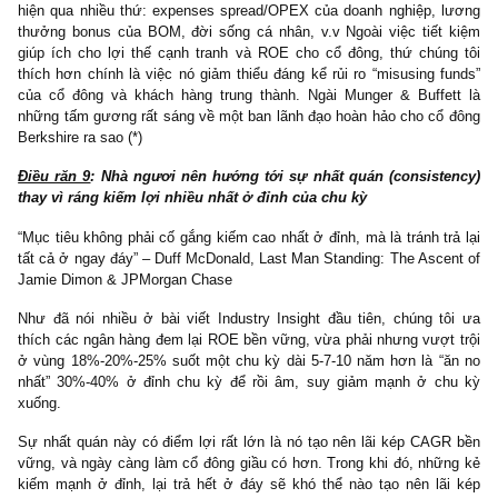
(kỳ 2 bắt đầu tại đây)
Điều răn 7
: Nhà ngươi không bao giờ được quên rằng ngh
của ngân hàng là phải trả tiền ngay lập tức cho người gửi n
yêu cầu (payable on demand)
Đặc tính “short-for-long” rất nghiêm trọng của ngành ngân hàng, v
quan trọng của giá trị thương hiệu cũng như mô hình NHTW hỗ trợ
niềm tin lúc cần thiết.
Điều răn 8
: Nhà ngươi nên sử dụng đức tính tiết kiệm (fruga
như một vũ khí trong thương mại
“Trở thành một nhà cung cấp dịch vụ giá thấp (low cost provider) t
lợi thế cạnh tranh vô cùng lớn cho bạn. Nó giúp bạn vượt qu
thách thức vĩ mô dễ dàng hơn, nó giúp bạn cạnh tranh ở khâu tài
và giảm áp lực ở khâu nguồn vốn” – Chủ tịch Jerry Grundhofe
Bancorp
Ngoài “skin-in-the-game”, thì có thể nói tố chất của một ban lãn
hoàn hảo chính là đức tính khiêm tốn, tiết kiệm, ít phô trương. N