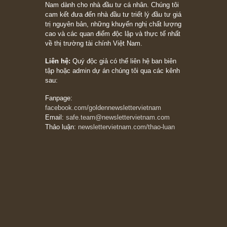
Subscribe ngay (*)
Bài viết gần đây nhất
[Châm ngôn sống] “Làm sao để trở nên giàu
có? Hãy kỷ luật chuẩn bị từng bước một cho
những cú “fast spurts”; rồi đến cuối đời, nếu
người nào xứng đáng, thì ắt sẽ trở nên giàu
có (*)” – cố ngài Charlie Munger