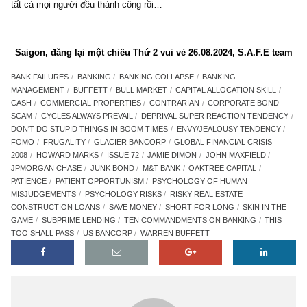
Trong lĩnh vực ngân hàng, những CEO nào lạc quan quá mức ở
bull market, tin rằng thịnh vượng sẽ kéo dài mãi mãi như Lehman
năm 2007, sẽ kéo theo hệ lụy khó thể nào tưởng tượng nổi cho c
đông và KH gửi tiền.
Chúng tôi có thể giải thích đơn giản rằng đặc tính tâm lý củ
người khiến kinh tế, thị trường tài chính và bất cứ sân chơi n
con người luôn có chu kỳ (cycles), vì chúng ta thường lạc qua
mức ở đỉnh, và bi quan quá mức ở đáy, tạo nên một đồ thị hình
Nó là hệ quả của hàng loạt bẫy tâm lý khác nhau kết hợp lại, như
Munger đã dạy.
Vì vậy, có hai câu thần chú giúp chúng ta tránh được sai lầm chí
khi chạy theo những điều ngu ngốc ở đỉnh, và bi quan quá mức ở
đó chính là:
This, too, shall pass
và câu
Cycles always pre
eventually
.
Điều này nói thì dễ hơn làm, thực sự: khi mà ở đỉnh bull market
đâu ta cũng thấy hàng xóm, bạn bè, đồng nghiệp kiếm được lợi 