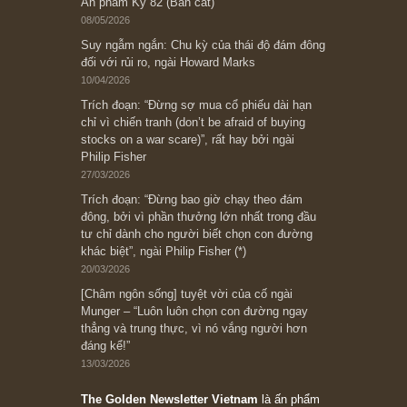
Bài viết gần đây nhất
[Châm ngôn sống] “Làm sao để trở nên giàu
có? Hãy kỷ luật chuẩn bị từng bước một cho
những cú “fast spurts”; rồi đến cuối đời, nếu
người nào xứng đáng, thì ắt sẽ trở nên giàu
có (*)” – cố ngài Charlie Munger
05/06/2026
Ấn phẩm Kỳ 82 (Bản cắt)
08/05/2026
Suy ngẫm ngắn: Chu kỳ của thái độ đám đông
đối với rủi ro, ngài Howard Marks
10/04/2026
Trích đoạn: “Đừng sợ mua cổ phiếu dài hạn