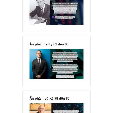
“Đừng sợ mua cổ phiếu dài hạn
chỉ vì chiến tranh”, ngài Philip
Fisher
Ấn phẩm lẻ Kỳ 81 đến 83