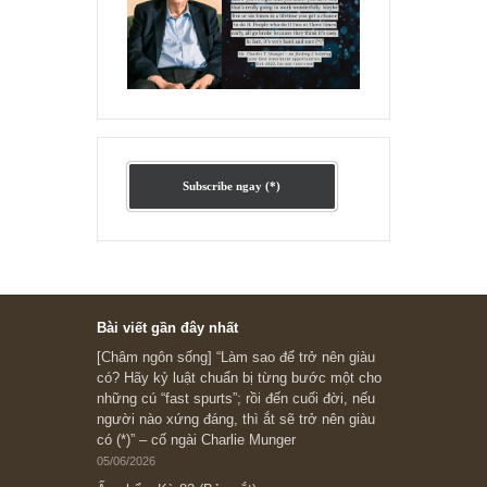
Ấn phẩm cũ Kỳ 78 đến 80
Subscribe ngay (*)