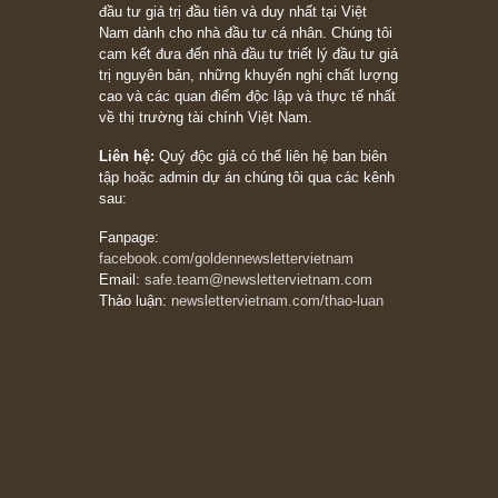
chỉ vì chiến tranh (don’t be afraid of buying
stocks on a war scare)”, rất hay bởi ngài
Philip Fisher
27/03/2026
Trích đoạn: “Đừng bao giờ chạy theo đám
đông, bởi vì phần thưởng lớn nhất trong đầu
tư chỉ dành cho người biết chọn con đường
khác biệt”, ngài Philip Fisher (*)
20/03/2026
[Châm ngôn sống] tuyệt vời của cố ngài
Munger – “Luôn luôn chọn con đường ngay
thẳng và trung thực, vì nó vắng người hơn
đáng kể!”
13/03/2026
The Golden Newsletter Vietnam
là ấn phẩm
đầu tư giá trị đầu tiên và duy nhất tại Việt
Nam dành cho nhà đầu tư cá nhân. Chúng tôi
cam kết đưa đến nhà đầu tư triết lý đầu tư giá
trị nguyên bản, những khuyến nghị chất lượng
cao và các quan điểm độc lập và thực tế nhất