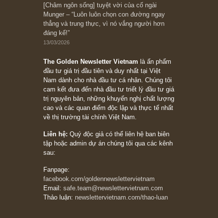
Suy ngẫm ngắn: Chu kỳ của thái độ đám đông
đối với rủi ro, ngài Howard Marks
10/04/2026
Trích đoạn: “Đừng sợ mua cổ phiếu dài hạn
chỉ vì chiến tranh (don’t be afraid of buying
stocks on a war scare)”, rất hay bởi ngài
Philip Fisher
27/03/2026
Trích đoạn: “Đừng bao giờ chạy theo đám
đông, bởi vì phần thưởng lớn nhất trong đầu
tư chỉ dành cho người biết chọn con đường
khác biệt”, ngài Philip Fisher (*)
20/03/2026
[Châm ngôn sống] tuyệt vời của cố ngài
Munger – “Luôn luôn chọn con đường ngay
thẳng và trung thực, vì nó vắng người hơn
đáng kể!”
13/03/2026
The Golden Newsletter Vietnam
là ấn phẩm