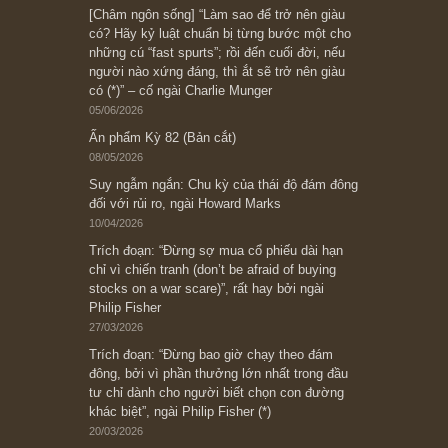
Subscribe ngay (*)
Bài viết gần đây nhất
[Châm ngôn sống] “Làm sao để trở nên giàu
có? Hãy kỷ luật chuẩn bị từng bước một cho
những cú “fast spurts”; rồi đến cuối đời, nếu
người nào xứng đáng, thì ắt sẽ trở nên giàu
có (*)” – cố ngài Charlie Munger
05/06/2026
Ấn phẩm Kỳ 82 (Bản cắt)
08/05/2026