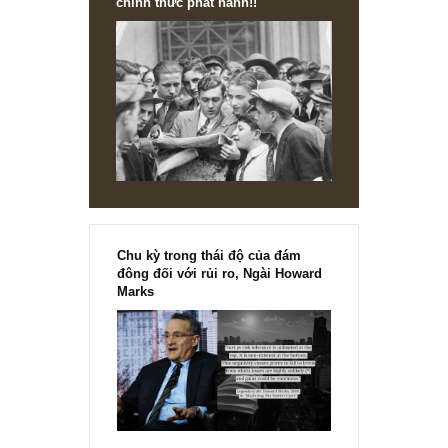
DN, Smart Wearables, Digital Bank
[Ấn phẩm kỳ 82], 36/36 trang,
chính thức phát hành!!
Chu kỳ trong thái độ của đám
đông đối với rủi ro, Ngài Howard
Marks