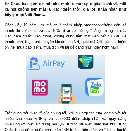
Định vị mình không chỉ là thời trang nhanh như Zara/H&M, UNIQ
hào công ty hợp tác với nhà sản xuất xơ sợi Toray Industrie
Nhật, sản xuất ra những bộ quần áo bền lâu, chất liệu giữ nhiệt/
nắng/co giãn tốt với giá cả phải chăng – triết lý kinh doanh đẳn
khiến chúng tôi khá ngưỡng mộ!
Đích thân ông Tadashi Yanai, nhà sáng lập đồng thời là tỷ ph
giàu nhất Nhật Bản, xuống cửa hàng mới nhất nầy để khai trương
hàng nghìn lượt xếp hàng chờ mua sắm. Nhiều người nói đây chỉ 
hướng “sính ngoại”, song nếu họ chịu mở mắt ra ngoài TG, họ sẽ
rằng không phải vì sính ngoại mà Top 3 thương hiệu trên thành
toàn cầu được như thế…
5> Chưa bao giờ, cơ hội cho mobile money, digital bank v
xã hội không tiền mặt lại đạt “thiên thời, địa lợi, nhân hòa