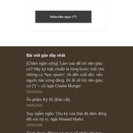
“Đừng sợ mua cổ phiếu dài hạn
chỉ vì chiến tranh”, ngài Philip
Fisher
Ấn phẩm lẻ Kỳ 81 đến 83