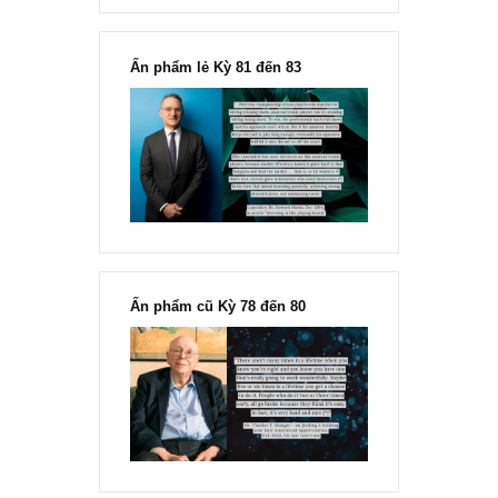
Chu kỳ trong thái độ của đám
đông đối với rủi ro, Ngài Howard
Marks