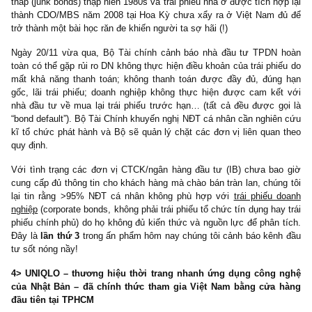
3> Bộ Tài Chính cảnh báo nhà đầu tư không nên mua trái 
doanh nghiệp lãi suất cao nếu chưa am hiểu, phân tích kỹ lư
Lịch sử sụp đổ trái phiếu doanh nghiệp lợi suất cao với độ tín 
thấp (junk bonds) thập niên 1980s và trái phiếu nhà ở được tích hợ
thành CDO/MBS năm 2008 tại Hoa Kỳ chưa xẩy ra ở Việt Nam 
trở thành một bài học răn đe khiến người ta sợ hãi (!)
Ngày 20/11 vừa qua, Bộ Tài chính cảnh báo nhà đầu tư TPDN
toàn có thể gặp rủi ro DN không thực hiện điều khoản của trái phi
mất khả năng thanh toán; không thanh toán được đầy đủ, đún
gốc, lãi trái phiếu; doanh nghiệp không thực hiện được cam kế