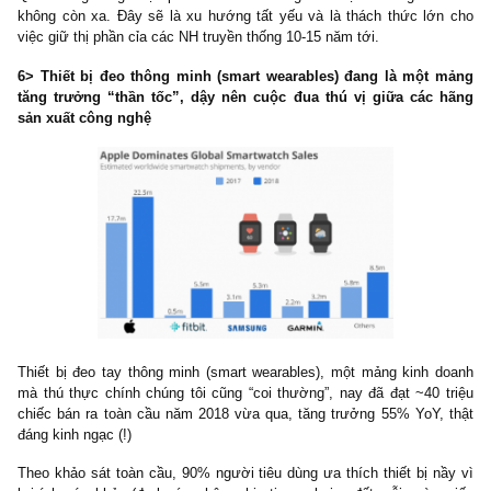
bây giờ tại Việt Nam….
Cách đây 10 năm, khi mà tỷ lệ thâm nhập smartphone/tổng d
thành thị chỉ độ chưa đầy 10%, ít ai có thể nghĩ rằng tương la
việc cầm chiếc điện thoại, không dùng tiền mặt đến bất cứ đ
thanh toán, thậm chí chuyển khoản liên NH, quét mã QR, gửi tiết
online, mua bảo hiểm, mua dịch vụ lại dễ dàng như ngày hôm nay!
Trên quan sát thực tế của chúng tôi, với sự hợp tác của Momo vớ
nhiều chủ shop, VNPay với >50,000 điểm chấp nhận và ngày
nhiều người biết sử dụng mã QR, tương lai Việt Nam bắt kịp 
Quốc trong công cuộc phát triển “XH không tiền mặt” và “digital 