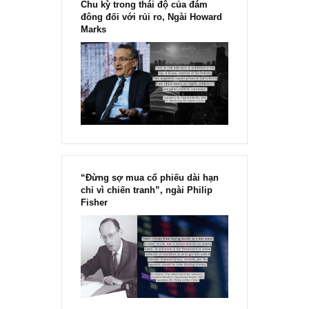
NEWS, TECH & QUOTES
Định giá và tâm lý thị trường: tháng
09/2019 (đăng lại)
Bình luận thị trường trích trong ấn phẩm kỳ 26, tháng 09/2019 vừa
qua: Đặt mua ấn phẩm cũ TGN: (Tháng 09/2019) Cách đây non 2
năm, chúng...
READ MORE
[Ấn phẩm kỳ 82], 36/36 trang,
chính thức phát hành!!