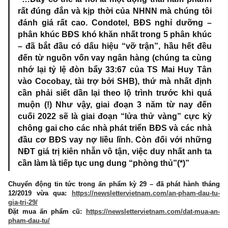
“…Đây có thể là nói là một động thái hãm pha
rất đúng đắn và kịp thời của NHNN mà chúng t
đánh giá rất cao. Condotel, BĐS nghỉ dưỡng
phân khúc BĐS khó khăn nhất trong 5 phân kh
– đã bắt đầu có dấu hiệu “vỡ trận”, hầu hết đ
đến từ nguồn vốn vay ngân hàng (chúng ta cù
nhớ lại tỷ lệ đòn bẩy 33:67 của TS Mai Huy T
vào Cocobay, tài trợ bởi SHB), thứ mà nhất đị
cần phải siết dần lại theo lộ trình trước khi q
muộn (!) Như vậy, giai đoạn 3 năm từ nay đ
cuối 2022 sẽ là giai đoạn “lửa thử vàng” cực 
chông gai cho các nhà phát triển BĐS và các n
đầu cơ BĐS vay nợ liều lĩnh. Còn đối với nhữ
NĐT giá trị kiên nhẫn vô tận, việc duy nhất anh 
cần làm là tiếp tục ung dung “phòng thủ”(*)”