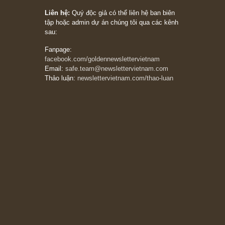
Bài viết gần đây nhất
[Châm ngôn sống] “Làm sao để trở nên giàu
có? Hãy kỷ luật chuẩn bị từng bước một cho
những cú “fast spurts”; rồi đến cuối đời, nếu
người nào xứng đáng, thì ắt sẽ trở nên giàu
có (*)” – cố ngài Charlie Munger
05/06/2026
Ấn phẩm Kỳ 82 (Bản cắt)
08/05/2026
Suy ngẫm ngắn: Chu kỳ của thái độ đám đông
đối với rủi ro, ngài Howard Marks
10/04/2026
Trích đoạn: “Đừng sợ mua cổ phiếu dài hạn
chỉ vì chiến tranh (don’t be afraid of buying
stocks on a war scare)”, rất hay bởi ngài