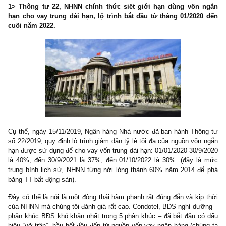
Chuyển động tin tức trong ấn phẩm kỳ 29 – đã phát hành 
12/2019 vừa qua:
https://newslettervietnam.com/an-pham-da
gia-tri-29/
Đặt mua ấn phẩm cũ:
https://newslettervietnam.com/dat-mu
pham-dau-tu/
1> Thông tư 22, NHNN chính thức siết giới hạn dùng vốn
hạn cho vay trung dài hạn, lộ trình bắt đầu từ tháng 01/202
cuối năm 2022.
Cụ thể, ngày 15/11/2019, Ngân hàng Nhà nước đã ban hành Thô
số 22/2019, quy định lộ trình giảm dần tỷ lệ tối đa của nguồn vốn
hạn được sử dụng để cho vay vốn trung dài hạn: 01/01/2020-30/9