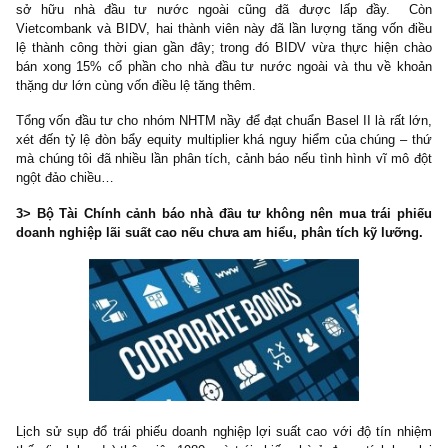
Ngày 11/11/2019, Ủy ban Thường vụ Quốc hội cho biết, việc tăn
điều lệ cho các ngân hàng thương mại có vốn nhà nước là vi
trọng, đang được thẩm tra, báo cáo Quốc hội, Ủy ban Thườ
Quốc hội theo đúng quy trình. Do vậy, xin chưa thể hiện nội dung
trong dự thảo nghị quyết.
Theo đó, dự kiến hai trường hợp là Agribank và VietinBank sẽ gặ
khăn trong tăng vốn điều lệ. Agribank hiện 100% vốn nhà nước,
xúc tiến kế hoạch cổ phần hóa. VietinBank thì hiện đã sử dụng hế
giới hạn về tăng vốn như tỷ lệ sở hữu nhà nước đã giảm tối đa, 
sở hữu nhà đầu tư nước ngoài cũng đã được lấp đầy.
Vietcombank và BIDV, hai thành viên này đã lần lượng tăng vốn
lệ thành công thời gian gần đây; trong đó BIDV vừa thực hiện
bán xong 15% cổ phần cho nhà đầu tư nước ngoài và thu về 
thặng dư lớn cùng vốn điều lệ tăng thêm.
Tổng vốn đầu tư cho nhóm NHTM nầy để đạt chuẩn Basel II là rất
xét đến tỷ lệ đòn bẩy equity multiplier khá nguy hiểm của chúng 
mà chúng tôi đã nhiều lần phân tích, cảnh báo nếu tình hình vĩ m
ngột đảo chiều…