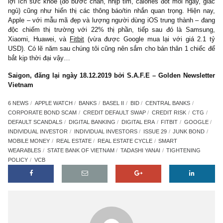
không còn xa. Đây sẽ là xu hướng tất yếu và là thách thức lớ
việc giữ thị phần cỉa các NH truyền thống 10-15 năm tới.
6> Thiết bị đeo thông minh (smart wearables) đang là một
tăng trưởng “thần tốc”, dậy nên cuộc đua thú vị giữa các
sản xuất công nghệ
Thiết bị đeo tay thông minh (smart wearables), một mảng kinh 
mà thú thực chính chúng tôi cũng “coi thường”, nay đã đạt ~40 
chiếc bán ra toàn cầu năm 2018 vừa qua, tăng trưởng 55% YoY,
đáng kinh ngạc (!)