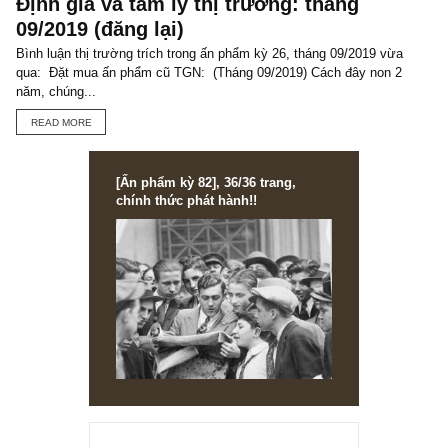
ISSUE EXCERPTS
Ấn phẩm Kỳ 72 (Bản cắt)
Ấn phẩm đầu tư giá trị 72 – Bức tranh ngành ngân hàng Việt Nam 
nhật 2023) – cực kỳ dầy công, kỳ T7.2023, sắp phát hành...
READ MORE