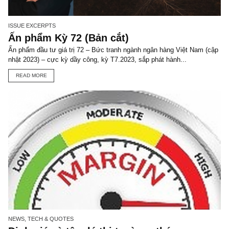
TGN_S.A.F.E Team
Đội biên tập S.A.F.E
VIEW ALL POSTS
You may also like