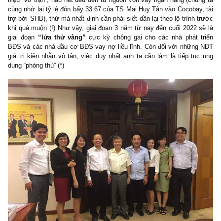
là 40%; đến 30/9/2021 là 37%; đến 01/10/2022 là 30%. (đây l
trung bình lịch sử, NHNN từng nới lỏng thành 60% năm 2014 đ
băng TT bất động sản).
Đây có thể là nói là một động thái hãm phanh rất đúng đắn và kịp
của NHNN mà chúng tôi đánh giá rất cao. Condotel, BĐS nghỉ dư
phân khúc BĐS khó khăn nhất trong 5 phân khúc – đã bắt đầu c
hiệu “vỡ trận”, hầu hết đều đến từ nguồn vốn vay ngân hàng (chú
cùng nhớ lại tỷ lệ đòn bẩy 33:67 của TS Mai Huy Tân vào Cocobay
trợ bởi SHB), thứ mà nhất định cần phải siết dần lại theo lộ trình 
khi quá muộn (!) Như vậy, giai đoạn 3 năm từ nay đến cuối 2022 
giai đoạn
“lửa thử vàng”
cực kỳ chông gai cho các nhà phát 
BĐS và các nhà đầu cơ BĐS vay nợ liều lĩnh. Còn đối với nhữn
giá trị kiên nhẫn vô tận, việc duy nhất anh ta cần làm là tiếp tụ
dung “phòng thủ” (*)