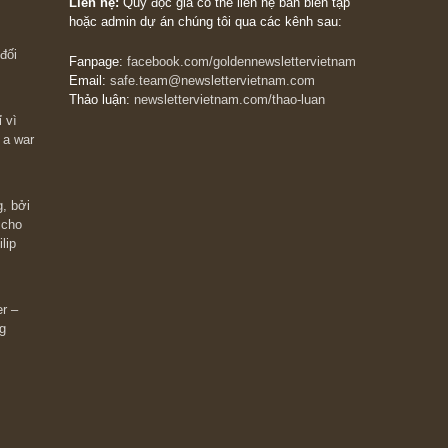
The Golden Newsletter Vietnam
là ấn phẩm đầu
giá trị đầu tiên và duy nhất tại Việt Nam dành cho
 giàu có? Hãy
nhà đầu tư cá nhân. Chúng tôi cam kết đưa đến 
ững cú “fast
đầu tư triết lý đầu tư giá trị nguyên bản, những
ào xứng đáng,
khuyến nghị chất lượng cao và các quan điểm độ
 Charlie Munger
lập và thực tế nhất về thị trường tài chính Việt N
Liên hệ:
Quý độc giả có thể liên hệ ban biên tập
hoặc admin dự án chúng tôi qua các kênh sau:
m đông đối
Fanpage:
facebook.com/goldennewslettervietnam
Email:
safe.team@newslettervietnam.com
Thảo luận:
newslettervietnam.com/thao-luan
 hạn chỉ vì
tocks on a war
đám đông, bởi