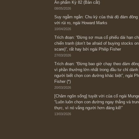
Bài viết gần đây nhất
[Châm ngôn sống] “Làm sao để trở nên
kỷ luật chuẩn bị từng bước một cho nh
spurts”; rồi đến cuối đời, nếu người n
thì ắt sẽ trở nên giàu có (*)” – cố ngài
05/06/2026
Ấn phẩm Kỳ 82 (Bản cắt)
08/05/2026
Suy ngẫm ngắn: Chu kỳ của thái độ đá
với rủi ro, ngài Howard Marks
10/04/2026
Trích đoạn: “Đừng sợ mua cổ phiếu dài
chiến tranh (don’t be afraid of buying s
scare)”, rất hay bởi ngài Philip Fisher
27/03/2026
Trích đoạn: “Đừng bao giờ chạy theo 