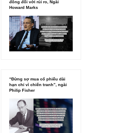
Chu kỳ trong thái độ của đám
đông đối với rủi ro, Ngài
Howard Marks
“Đừng sợ mua cổ phiếu dài
hạn chỉ vì chiến tranh”, ngài
Philip Fisher