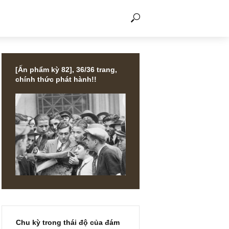
THẢO LUẬN
[Ấn phẩm kỳ 82], 36/36 trang,
chính thức phát hành!!
N giảm
 cũ”, dầu