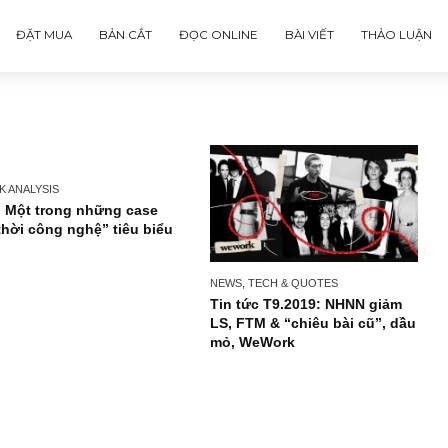
ĐẶT MUA
BẢN CẮT
ĐỌC ONLINE
BÀI VIẾT
STOCK ANALYSIS
VNS: Một trong những case
“lỗi thời công nghệ” tiêu biểu
NEWS, TECH & QUOTES
Tin tức T9.2019: NHN
LS, FTM & “chiêu bài
mỏ, WeWork