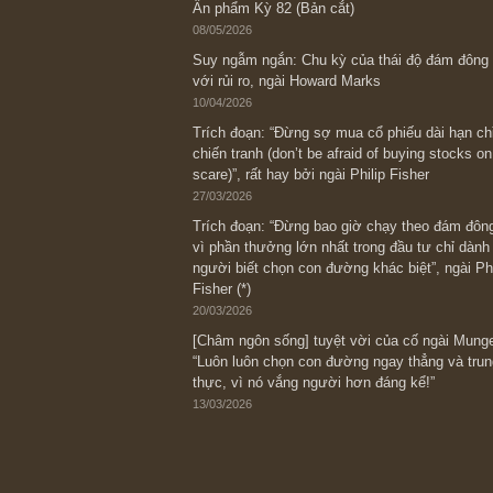
Bài viết gần đây nhất
[Châm ngôn sống] “Làm sao để trở nên
kỷ luật chuẩn bị từng bước một cho nh
spurts”; rồi đến cuối đời, nếu người n
thì ắt sẽ trở nên giàu có (*)” – cố ngài
05/06/2026
Ấn phẩm Kỳ 82 (Bản cắt)
08/05/2026
Suy ngẫm ngắn: Chu kỳ của thái độ đá
với rủi ro, ngài Howard Marks
10/04/2026
Trích đoạn: “Đừng sợ mua cổ phiếu dài
chiến tranh (don’t be afraid of buying s
scare)”, rất hay bởi ngài Philip Fisher
27/03/2026
Trích đoạn: “Đừng bao giờ chạy theo 