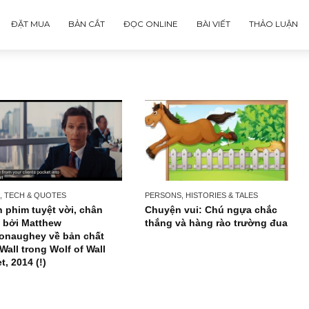
ĐẶT MUA
BẢN CẮT
ĐỌC ONLINE
BÀI VIẾT
NEWS, TECH & QUOTES
PERSONS, HISTORIES & TA
Đoạn phim tuyệt vời, chân
Chuyện vui: Chú ngự
thực bởi Matthew
thắng và hàng rào tr
McConaughey về bản chất
phố Wall trong Wolf of Wall
Street, 2014 (!)