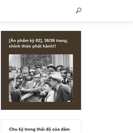
THẢO LUẬN
[Ấn phẩm kỳ 82], 36/36 trang,
chính thức phát hành!!
LES
a chắc
ường đua