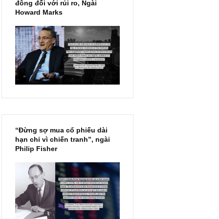
Chu kỳ trong thái độ của đám
đông đối với rủi ro, Ngài
Howard Marks
“Đừng sợ mua cổ phiếu dài
hạn chỉ vì chiến tranh”, ngài
Philip Fisher