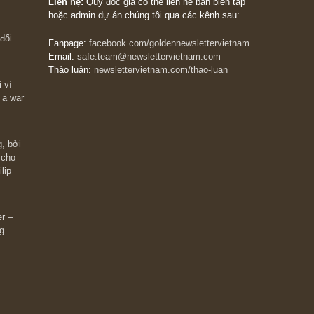
The Golden Newsletter Vietnam
là ấn phẩm đầu
giá trị đầu tiên và duy nhất tại Việt Nam dành cho
 giàu có? Hãy
nhà đầu tư cá nhân. Chúng tôi cam kết đưa đến 
ững cú “fast
đầu tư triết lý đầu tư giá trị nguyên bản, những
ào xứng đáng,
khuyến nghị chất lượng cao và các quan điểm độ
 Charlie Munger
lập và thực tế nhất về thị trường tài chính Việt N
Liên hệ:
Quý độc giả có thể liên hệ ban biên tập
hoặc admin dự án chúng tôi qua các kênh sau:
m đông đối
Fanpage:
facebook.com/goldennewslettervietnam
Email:
safe.team@newslettervietnam.com
Thảo luận:
newslettervietnam.com/thao-luan
 hạn chỉ vì
tocks on a war
đám đông, bởi