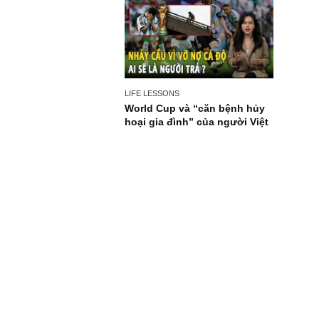
LIFE LESSONS
World Cup và “căn bệnh hủy
hoại gia đình” của người Việt