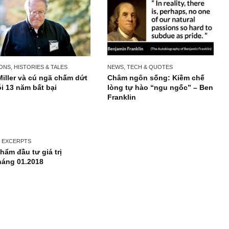
PERSONS, HISTORIES & TALES
NEWS, TECH & QUOTES
Bill Miller và cú ngã chấm dứt
Châm ngôn sống: Ki
chuỗi 13 năm bất bại
lòng tự hào “ngu ngố
Franklin
ISSUE EXCERPTS
Ấn phẩm đầu tư giá trị
VI_tháng 01.2018