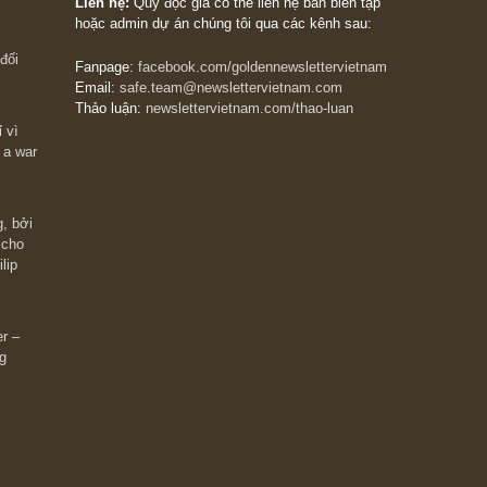
The Golden Newsletter Vietnam
là ấn phẩm đầu
giá trị đầu tiên và duy nhất tại Việt Nam dành cho
 giàu có? Hãy
nhà đầu tư cá nhân. Chúng tôi cam kết đưa đến 
ững cú “fast
đầu tư triết lý đầu tư giá trị nguyên bản, những
ào xứng đáng,
khuyến nghị chất lượng cao và các quan điểm độ
 Charlie Munger
lập và thực tế nhất về thị trường tài chính Việt N
Liên hệ:
Quý độc giả có thể liên hệ ban biên tập
hoặc admin dự án chúng tôi qua các kênh sau:
m đông đối
Fanpage:
facebook.com/goldennewslettervietnam
Email:
safe.team@newslettervietnam.com
Thảo luận:
newslettervietnam.com/thao-luan
 hạn chỉ vì
tocks on a war
đám đông, bởi