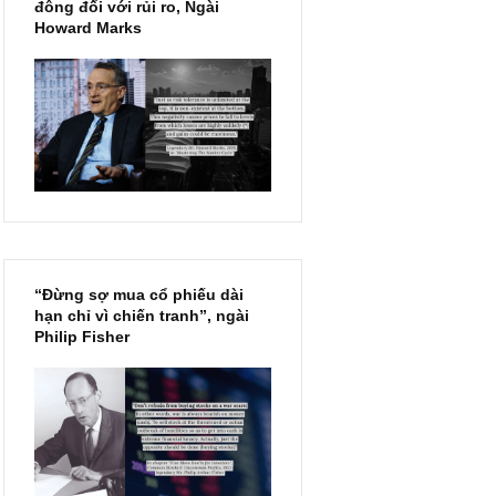
Chu kỳ trong thái độ của đám
đông đối với rủi ro, Ngài
Howard Marks
ềm chế
c” – Ben
“Đừng sợ mua cổ phiếu dài
hạn chỉ vì chiến tranh”, ngài
Philip Fisher