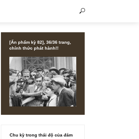
THẢO LUẬN
[Ấn phẩm kỳ 82], 36/36 trang,
chính thức phát hành!!
y: Trong
người –
 và
hải
be