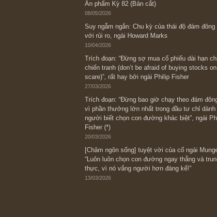
Bài viết gần đây nhất
[Châm ngôn sống] “Làm sao để trở nên
kỷ luật chuẩn bị từng bước một cho nh
spurts”; rồi đến cuối đời, nếu người n
thì ắt sẽ trở nên giàu có (*)” – cố ngài
05/06/2026
Ấn phẩm Kỳ 82 (Bản cắt)
08/05/2026
Suy ngẫm ngắn: Chu kỳ của thái độ đá
với rủi ro, ngài Howard Marks
10/04/2026
Trích đoạn: “Đừng sợ mua cổ phiếu dài
chiến tranh (don’t be afraid of buying s
scare)”, rất hay bởi ngài Philip Fisher
27/03/2026
Trích đoạn: “Đừng bao giờ chạy theo 