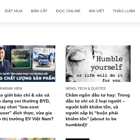
ĐẶT MUA
BẢN CẮT
ĐỌC ONLINE
BÀI VIẾT
CONTRARIAN VIEW
NEWS, TECH & QUOTES
Vì sao giới báo chí & các cá
Châm ngôn đầu tư ha
nhân đang coi thường BYD,
đầu tư chỉ có 2 loại 
một tay chơi “low-cost
người biết khiêm tốn,
producer” đích thực, vừa gia
người sắp bị “buộc p
nhập thị trường EV Việt Nam?
khiêm tốn” (about to 
humbled)!