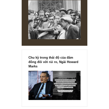
ISSUE EXCERPTS
Ấn phẩm Kỳ 82 (Bản cắt)
Ấn phẩm Kỳ 82 – Chu kỳ trong thái độ của đám đông đối với rủi ro
một case carve-out trong lĩnh vực Hạ tầng – BĐS độc quyền...
READ MORE
ISSUE EXCERPTS
Ấn phẩm đầu tư giá trị 40_tháng 11.2020
Ấn phẩm đầu tư giá trị 40, ấn phẩm hồi ức về cuộc đời ngài Benj
Graham kỳ 1 & thị trường hiện tại – sắp phát hành! Cách đặt...
READ MORE
[Ấn phẩm kỳ 82], 36/36 trang,
chính thức phát hành!!