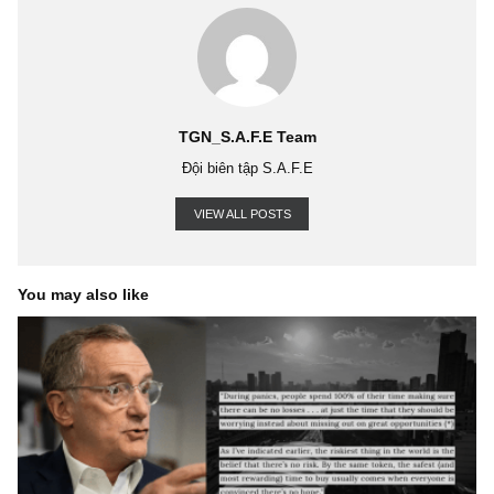
BALANCE SHEET
BRAIN ADDICTION
BRAIN BIOLOGY
BRAIN
HORMONES
CHARLIE MUNGER
CONSERVATIVE INVESTORS SLEEP W
DOPAMINE AND SEROTONIN
FINANCIAL ANALYSIS
HOW YOU TREAT
MONEY
HUMAN ARE DUMB
HUMAN NATURE
HUMILITY
ISSUE 59
MICHAEL MORITZ
MORGAN HOUSEL
MUNGER
ONLY THE PARANOI
SURVIVE
PSYCHOLOGY
PSYCHOLOGY OF HUMAN MISJUDGEMENTS
PSYCHOLOGY RISKS
Q&A WITH S.A.F.E
RECEIVABLES
RED FLAGS
RICHARD FUSCONE
RONALD JAMES READ
SEQUOIA CAPITAL
THE
PSYCHOLOGY OF MONEY
WARREN BUFFETT