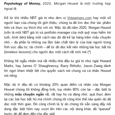
classics của ngài Graham, Fisher,
Munger, các lá thư của ngài
Buffett, Lynch, Greenblatt, v.v vốn
đã dạy chúng ta rất xác đáng mà
không có chút giá trị cộng thêm nào (!) Tuy nhiên quyể
Psychology of Money,
2020, Morgan Housel
là một trườn
ngoại lệ.
Kể từ khi nhiều NĐT giá trị như đơn vị
Votpartners.com
hay mộ
người bạn của chúng tôi giới thiệu, chúng ta đã tìm đọc thử tác
trên và thực sự thích thú với nó. Mặc dù đã năm 2020, Morgan H
(vốn là một NĐT giá trị và portfolio manager của một quỹ mạo hiể
tuổi,
hình bên
) bằng một cách nào đó đã kể lại hàng trăm mẩu c
nhỏ – đa phần là những sai lầm bản chất tâm lý của loài người 
lĩnh vực đầu tư, tài chính – để từ đó đúc kết nên những bài học b
(timeless lessons) cho người đọc một cách rất mới mẻ (*)
Không hề ngẫu nhiên mà rất nhiều nhà đầu tư giá trị như ngài H
Marks, hay James O’ Shaughnessy, Barry Ritholtz, Jason Zweig
lời ngợi khen nhiệt liệt cho quyển sách nói chung và cá nhân H
nói riêng.