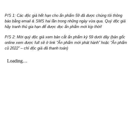
Tầm quan trọng cũng như hiểm họa của bộ đôi dopamine & sero
đến não bộ chúng ta (kỳ 1)
Q&A with S.A.F.E
Thôi thì hôm nay chúng tôi chỉ giới thiệu ngắn gọn như trên, đún
chỉ của chúng tôi từ nay về sau là:
“làm nhiều hơn nói”
, bớt đ
giả kỳ vọng quá nhiều, hay nói trước bước không tới. Rất mon
độc giả đón xem!
Saigon, một tối vui vẻ, 28.07.2022, S.A.F.E team 
P/S 1: Các độc giả hết hạn cho ấn phẩm 59 đã được chúng tôi thô
báo bằng email & SMS hai lần trong những ngày vừa qua. Quý độc
hãy tranh thủ gia hạn để được đọc ấn phẩm mới kịp thời!
P/S 2: Mời quý độc giả xem bản cắt ấn phẩm kỳ 59 dưới đây (bản
online xem được full sẽ ở link “Ấn phẩm mới phát hành” hoặc “Ấn
cũ 2022” – chỉ độc giả đã thanh toán)