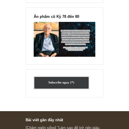
“Đừng sợ mua cổ phiếu dài hạn
chỉ vì chiến tranh”, ngài Philip
Fisher
Ấn phẩm lẻ Kỳ 81 đến 83