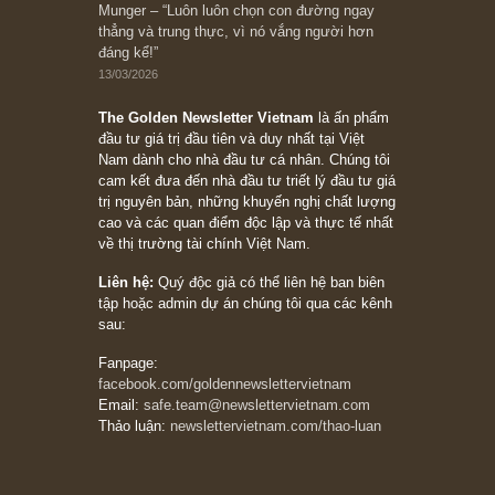
Bài viết gần đây nhất
[Châm ngôn sống] “Làm sao để trở nên giàu
có? Hãy kỷ luật chuẩn bị từng bước một cho
những cú “fast spurts”; rồi đến cuối đời, nếu
người nào xứng đáng, thì ắt sẽ trở nên giàu
có (*)” – cố ngài Charlie Munger
05/06/2026
Ấn phẩm Kỳ 82 (Bản cắt)
08/05/2026
Suy ngẫm ngắn: Chu kỳ của thái độ đám đông
đối với rủi ro, ngài Howard Marks
10/04/2026
Trích đoạn: “Đừng sợ mua cổ phiếu dài hạn
chỉ vì chiến tranh (don’t be afraid of buying