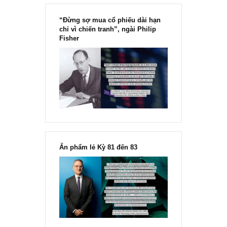
Chu kỳ trong thái độ của đám
đông đối với rủi ro, Ngài Howard
Marks