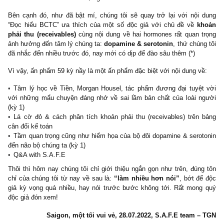
Mặc dù ở đâu đó có khoảng 20% quan điểm cá nhân của Mo
Housel chúng tôi không đồng tình, tuy nhiên 80% còn lại – đặc bi
những
mẩu chuyện ngắn
rất, rất hay ho và đáng nhớ, quả thự
lại các bài học bất hủ mà chính chúng tôi cũng khó thể nào quên 
đọc một thời gian. Đó cũng chính là lý do chúng tôi sẵn sàng đẩ
dung đặc biệt hôm nay vượt lên trên các nội dung khác đã “qu
trước đó để đem đến cho độc giả!
Bên cạnh đó, như đã bật mí, chúng tôi sẽ quay trở lại với nội
“Đọc hiểu BCTC” ưa thích của một số độc giả với chủ đề về
k
phải thu
(receivables)
cùng nội dung về hai hormones rất quan 
ảnh hưởng đến tâm lý chúng ta:
dopamine & serotonin
, thứ chú
đã nhắc đến nhiều trước đó, nay mới có dịp để đào sâu thêm (*)
Vì vậy, ấn phẩm 59 kỳ nầy là một ấn phẩm đặc biệt với nội dung v
Tâm lý học về Tiền, Morgan Housel, tác phẩm đương đại tuyệ
với những mẩu chuyện đáng nhớ về sai lầm bản chất của loài 
(kỳ 1)
Lá cờ đỏ & cách phân tích khoản phải thu (receivables) trên
cân đối kế toán