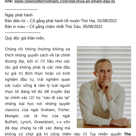
phát hành!
Cách đặt mua, giá cả, và hình thức thanh toán ở
link:
www.newslettervietnam.com/dat-mua-an-pham-dau-tu
————————-
Ngày phát hành
Bản điện tử – Cố gắng phát hành tối muộn Thứ Hai, 01/08/2022
Bản in màu – Cố gắng chậm nhất Thứ Sáu, 05/08/2022
—————————
Quý độc giả thân mến,
Chúng tôi thông thường không ưa
thích những quyển sách về tài chính
đương đại, bởi vì: (1) hầu như các
tác giả không phải là các nhà đầu
tư giá trị đích thực hoặc có kinh
nghiệm đầu tư, trải nghiệm quan
sát cuộc sống & tâm lý loài người
thực tế đáng kể đủ để truyền đạt
lại chính xác (2) họ “xào đi xào lại”
những bài học nơi những quyển