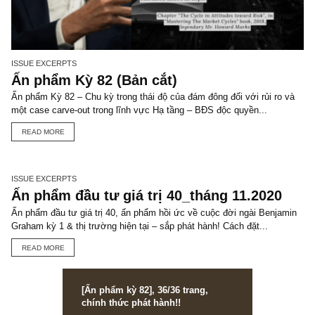
TGN_S.A.F.E Team
Đội biên tập S.A.F.E
VIEW ALL POSTS
You may also like