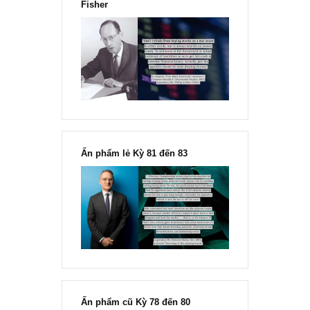
“Đừng sợ mua cổ phiếu dài hạn
chỉ vì chiến tranh”, ngài Philip
Fisher
Ấn phẩm lẻ Kỳ 81 đến 83