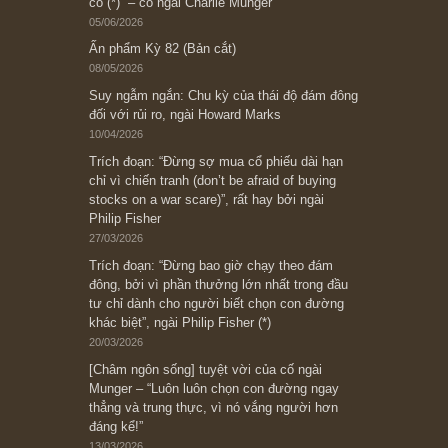
Subscribe ngay (*)
Bài viết gần đây nhất
[Châm ngôn sống] “Làm sao để trở nên giàu
có? Hãy kỷ luật chuẩn bị từng bước một cho
những cú “fast spurts”; rồi đến cuối đời, nếu
người nào xứng đáng, thì ắt sẽ trở nên giàu
có (*)” – cố ngài Charlie Munger
05/06/2026
Ấn phẩm Kỳ 82 (Bản cắt)
08/05/2026
Suy ngẫm ngắn: Chu kỳ của thái độ đám đông
đối với rủi ro, ngài Howard Marks
10/04/2026