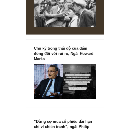
[Ấn phẩm kỳ 82], 36/36 trang,
chính thức phát hành!!
Chu kỳ trong thái độ của đám
đông đối với rủi ro, Ngài Howard
Marks