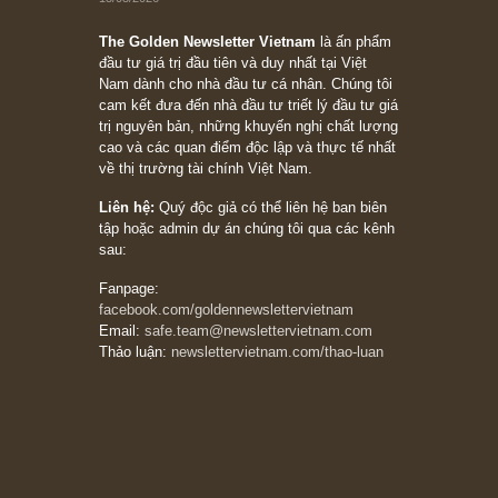
Trích đoạn: “Đừng sợ mua cổ phiếu dài hạn
chỉ vì chiến tranh (don’t be afraid of buying
stocks on a war scare)”, rất hay bởi ngài
Philip Fisher
27/03/2026
Trích đoạn: “Đừng bao giờ chạy theo đám
đông, bởi vì phần thưởng lớn nhất trong đầu
tư chỉ dành cho người biết chọn con đường
khác biệt”, ngài Philip Fisher (*)
20/03/2026
[Châm ngôn sống] tuyệt vời của cố ngài
Munger – “Luôn luôn chọn con đường ngay
thẳng và trung thực, vì nó vắng người hơn
đáng kể!”
13/03/2026
The Golden Newsletter Vietnam
là ấn phẩm
đầu tư giá trị đầu tiên và duy nhất tại Việt
Nam dành cho nhà đầu tư cá nhân. Chúng tôi