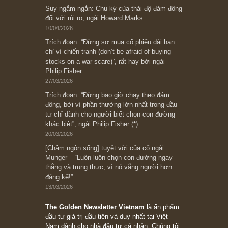
Bài viết gần đây nhất
[Châm ngôn sống] “Làm sao để trở nên giàu
có? Hãy kỷ luật chuẩn bị từng bước một cho
những cú “fast spurts”; rồi đến cuối đời, nếu
người nào xứng đáng, thì ắt sẽ trở nên giàu
có (*)” – cố ngài Charlie Munger
05/06/2026
Ấn phẩm Kỳ 82 (Bản cắt)
08/05/2026
Suy ngẫm ngắn: Chu kỳ của thái độ đám đông
đối với rủi ro, ngài Howard Marks
10/04/2026
Trích đoạn: “Đừng sợ mua cổ phiếu dài hạn
chỉ vì chiến tranh (don’t be afraid of buying
stocks on a war scare)”, rất hay bởi ngài
Philip Fisher
27/03/2026