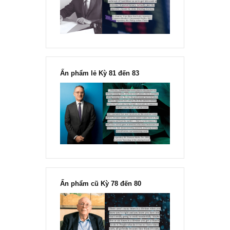
“Đừng sợ mua cổ phiếu dài hạn
chỉ vì chiến tranh”, ngài Philip
Fisher
Ấn phẩm lẻ Kỳ 81 đến 83