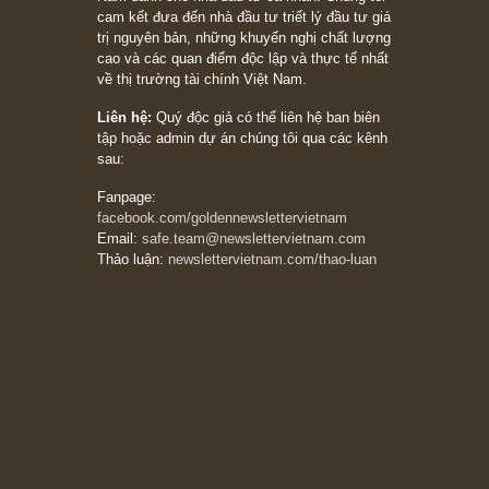
Trích đoạn: “Đừng bao giờ chạy theo đám
đông, bởi vì phần thưởng lớn nhất trong đầu
tư chỉ dành cho người biết chọn con đường
khác biệt”, ngài Philip Fisher (*)
20/03/2026
[Châm ngôn sống] tuyệt vời của cố ngài
Munger – “Luôn luôn chọn con đường ngay
thẳng và trung thực, vì nó vắng người hơn
đáng kể!”
13/03/2026
The Golden Newsletter Vietnam
là ấn phẩm
đầu tư giá trị đầu tiên và duy nhất tại Việt
Nam dành cho nhà đầu tư cá nhân. Chúng tôi
cam kết đưa đến nhà đầu tư triết lý đầu tư giá
trị nguyên bản, những khuyến nghị chất lượng
cao và các quan điểm độc lập và thực tế nhất
về thị trường tài chính Việt Nam.
Liên hệ:
Quý độc giả có thể liên hệ ban biên
tập hoặc admin dự án chúng tôi qua các kênh