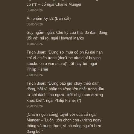
Subscribe ngay (*)
Bài viết gần đây nhất
[Châm ngôn sống] “Làm sao để trở nên giàu
có? Hãy kỷ luật chuẩn bị từng bước một cho
những cú “fast spurts”; rồi đến cuối đời, nếu
người nào xứng đáng, thì ắt sẽ trở nên giàu
có (*)” – cố ngài Charlie Munger
05/06/2026
Ấn phẩm Kỳ 82 (Bản cắt)
08/05/2026
Suy ngẫm ngắn: Chu kỳ của thái độ đám đông
đối với rủi ro, ngài Howard Marks
10/04/2026
Trích đoạn: “Đừng sợ mua cổ phiếu dài hạn