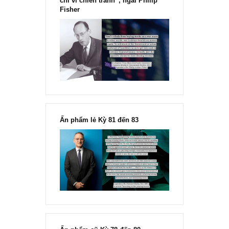
“Đừng sợ mua cổ phiếu dài hạn
chỉ vì chiến tranh”, ngài Philip
Fisher
Ấn phẩm lẻ Kỳ 81 đến 83