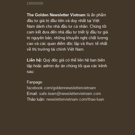
chỉ vì chiến tranh (don’t be afraid of buying
stocks on a war scare)”, rất hay bởi ngài
Philip Fisher
27/03/2026
Trích đoạn: “Đừng bao giờ chạy theo đám
đông, bởi vì phần thưởng lớn nhất trong đầu
tư chỉ dành cho người biết chọn con đường
khác biệt”, ngài Philip Fisher (*)
20/03/2026
[Châm ngôn sống] tuyệt vời của cố ngài
Munger – “Luôn luôn chọn con đường ngay
thẳng và trung thực, vì nó vắng người hơn
đáng kể!”
13/03/2026
The Golden Newsletter Vietnam
là ấn phẩm
đầu tư giá trị đầu tiên và duy nhất tại Việt
Nam dành cho nhà đầu tư cá nhân. Chúng tôi
cam kết đưa đến nhà đầu tư triết lý đầu tư giá
trị nguyên bản, những khuyến nghị chất lượng