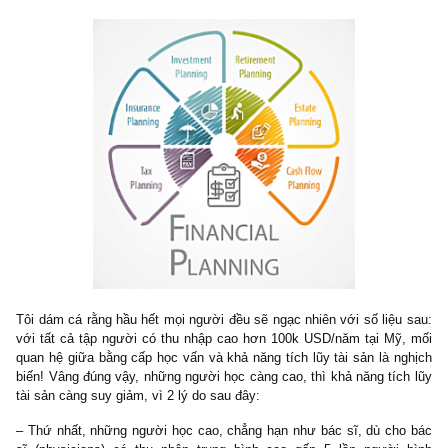
Cũng vì lẽ đó, Johnny Lucas và gia đình không được đánh gi
trong mắt các hàng xóm của anh ta. Nếu đánh giá bề ngoài, J
Lucas là một kẻ làm nghề thấp kém hơn họ, họ chán ghét nhìn c
van chở đồ lao công của anh ta trên phố. Thế nhưng, không một ai
điểm cho anh ta rằng anh ta sống một vợ một chồng, nuôi con ă
ngoan ngoãn, tuyển hàng chục lao động và trả lương/đóng thuế đ
– tạo việc làm, sống đạo đức, uy tín, trung thực, trả hết nợ va
chấp căn nhà và hầu như không gây ảnh hưởng đến bất cứ a
cách tiêu cực, v.v
Đáng buồn thay, họ còn mong muốn cái xe van lao công của a
mau biến mất nhanh trên phố, chỉ bởi vì anh ta không ăn mặc 
như một triệu phú, không nói chuyện như một triệu phú, không là
công việc nghe sang chảnh hay lái một chiếc xe sang mà họ th
ước…”
(kỳ 2 tiếp tục tại đây)
IV. Điểm chung 2: Họ sử dụng thời gian, nỗ lực & 