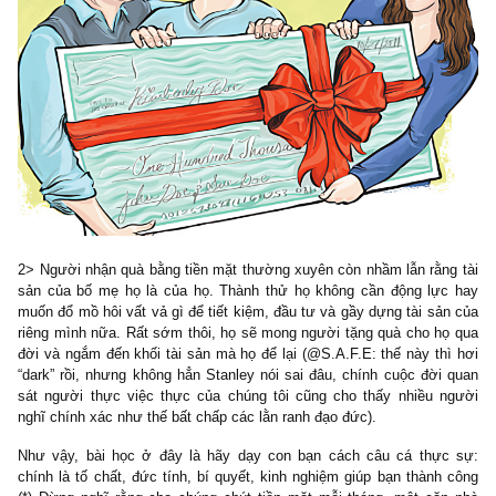
Tôi mà đi chiếc RR đó thì mọi lối sống của tôi sẽ thay đổi. Tôi đ
cá rồi thẩy cá ở phía sau xe như thế nào đây? (@S.A.F.E: quẳ
tanh ương ở phía sau xe Rolls Royce quả là một suy nghĩ thú vị,
lớn) Văn phòng của tôi ở nhà máy bụi bặm miền Trung Mỹ. Chi
của tôi sẽ như lạc loài ở đó.’
Ở một khía cạnh khác, một chiếc xe xa xỉ như Rolls Royce vậ
làm cho các đồng nghiệp, nhân viên của anh ta cảm thấy như
đang bị bóc lột, ngược đãi bởi một gã chủ nhà máy trịch thượng,
mẽ. Hơn nữa, làm thế nào để anh ta đi ăn những nhà hàng bình d
khu phố bình dân anh ta ở đây, nó quá gây chú ý?
Mr. Allan đã khôn ngoan nhận ra rằng những thứ trưng bày địa vị x
xa xỉ, giả tạo quả thật là
một gánh nặng (*).
Cuộc sống chúng ta 
thứ gánh nặng rồi. Tại sao lại còn cộng thêm vào những thứ hà
vớ vẩn?”
(kỳ 3 bắt đầu tại đây)
VI. Điểm chung 4, 5, 6:
Họ không hề được nhận c