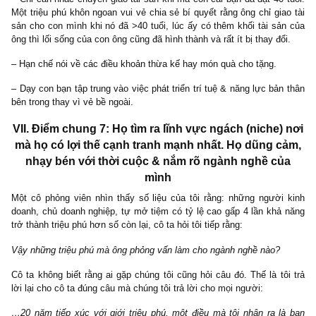
cấp và tạo cuộc sống tốt đẹp hơn cho con cái của mình. Tuy nhiê
không hiểu tâm lý của loài người rằng: tiêu xài tiền của người
(other people’s money) nó dễ dàng và nhanh chóng hơn đồng tiền
khó khăn kiếm được đến chừng nào!
1> Cho món quà bằng tiền mặt sẽ thúc đẩy người nhận chi tiêu 
hơn cho những thứ bề ngoài, đặc biệt với những món tiền chi t
xuyên hàng tháng, hàng năm. Rất đơn giản thôi, khi mua cho co
của bạn ngôi nhà sang trọng: để fit với hàng xóm ở đó, con b
phải mua thêm xe sang nhập khẩu, đánh golf/tennis với hội ở đó
con của chúng học trường tư thục đắt đỏ, trang hoàng nội thất
trọng để mời bè phái sang chơi, v.v Chỉ cần một thứ đắt đỏ đã đ
theo rất nhiều nhu cầu khác nếu điều đầu tiên mà bạn không dạ
cái của mình: đức tính tiết kiệm (frugal) và tự lập (independent)
từ khi bắt đầu, thứ giúp thế hệ F1 là chính bạn đã thành công v
thành triệu phú.