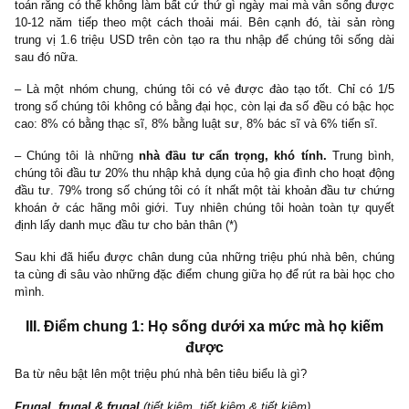
căn nhà trong hơn 20 năm. Ngoài tiết kiệm chi phí, chúng tôi còn
hưởng lợi khi giá nhà tăng.
– Hầu như tất cả chúng tôi đều chẳng thấy bị bất lợi gì khi khô
nổi một đồng thừa kế. >80% trong số chúng tôi là
thế hệ đầu
trong ba đời cha ông
đạt đến mốc triệu phú.
– Chúng tôi sống dưới xa mức mà chúng tôi kiếm được. Chún
mặc những bộ vest rẻ tiền và chỉ lái những chiếc ô tô rẻ sản xuấ
Mỹ. Chỉ có số ít trong số chúng tôi là lái xe đời mới nhất. Còn có 
hơn nữa phải đi thuê xe.
– Hầu hết bạn đời của chúng tôi là những người lập kế hoạ
budget chi li. Chỉ 18% trong số chúng tôi không tin rằng mọi vấn đ
chính phải bắt nguồn từ vợ chồng. Nhiều người trong số chúng tô
phải thú rằng bạn đời của mình còn kĩ lưỡng về mặt tiền bạc h
chính chúng tôi.
– Chúng tôi có quỹ dự phòng có tên là “go-to-hell fund”, chúng tôi
toán rằng có thể không làm bất cứ thứ gì ngày mai mà vẫn sống
10-12 năm tiếp theo một cách thoải mái. Bên cạnh đó, tài sản
trung vị 1.6 triệu USD trên còn tạo ra thu nhập để chúng tôi sốn