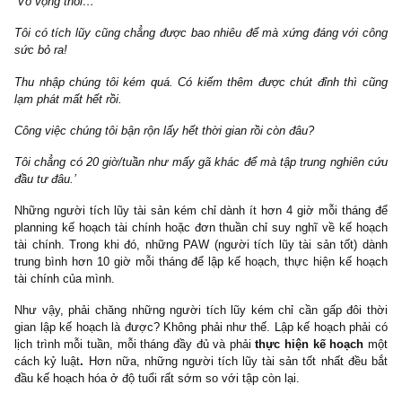
kể từ độ tuổi 22. Ngày hôm nay khi anh ta 52 xuân xanh, sau 30
anh ta đã hưởng lợi cực kỳ, cực kỳ lớn khi mà tài khoản đ
chứng khoán hưu trí của anh ta đã tăng phi mã (*)
– Thứ hai, đối với những người có bằng cấp cao, áp lực peer pre
và tiêu chuẩn nghề nghiệp buộc họ phải ưu tiên trưng bày địa vị x