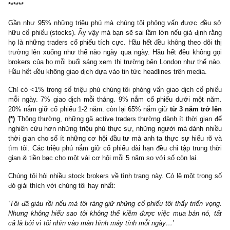
& bề ngoài hơn là đầu tư vào tích lũy tài sản.
Những nghề nghiệp như bác sĩ, luật sư, ngân hàng, tư vấn 
salesmen có bằng cấp cao bị đánh giá quá nhiều bởi “bìa sách” h
nội dung bên trong. Họ bắt buộc phải trưng diện nếu không khách
sẽ coi thường, đánh giá thấp họ. Khách hàng “assume” những ng
căn nhà khiêm tốn, lái chiếc xe Ford Crown Victoria 3 năm tuổi l
cỏi hơn là chất lượng dịch vụ và tài sản net worth họ tích lũy 
Nhiều professionals thú thật với chúng tôi rằng họ không thể tíc
được tài sản nhiều là vì họ buộc phải trông thành công (
must
successful
) để có thể thuyết phục được khách hàng (@S.A.F.
thật đáng buồn, rất may chúng tôi không thích những nghề như 
Ngược lại, những gã tự kinh doanh như Mr. Denzi chẳng qua
người khác nghĩ gì về mình. Anh ta sống trong căn nhà khiêm tố
chiếc xe nhiều năm tuổi và tập trung tối đa vào tích lũy tài sản đ
được mục tiêu tự do tài chính.
******
Một trong những thống kê khá thú vị của chúng tôi đó là việc v
nhiều người không chịu dành thời gian ra lập kế hoạch chi tiêu
chính & đầu tư đến như vậy. Nhiều người đồng ý với những quan