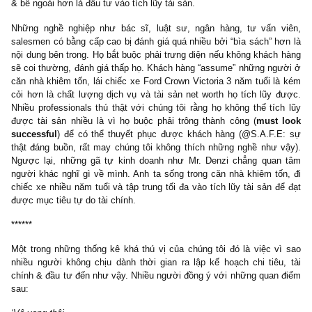
những người tự kinh doanh (self-employed) khác rất nhiều.
…Nếu như phải nhớ một điểm quan trọng về tích lũy tài sản, th
luôn nhớ rằng:
hãy bắt đầu kiếm tiền, tiết kiệm
&
đầu tư sớm
có thể (*)
Nội chỉ đúng một thói quen này thôi đã đủ để bạn san 
thậm chí vượt mặt luôn mấy đứa nhóc học giỏi nhất trường Trun
của bạn trên con đường tích lũy tài sản. Hãy nhớ rằng tài sản 
(S.A.F.E: cười). Nó không quan tâm rằng bạn là Thạc sĩ hay Tiế
Ngay cả hai vị tác giả quyển sách này cũng có cái cớ rằng chún
không giàu bằng những người được phỏng vấn trong quyển sách
bởi vì đơn giản cả hai chúng tôi mất đến 20 năm rèn giũa đèn
trong trường Đại học để có được tấm bằng Tiến sĩ!
Việc mất thời gian tại trường gây ảnh hưởng đến quá trình tích lũ
sản là sự thật. Và khi một người ráng níu lại trường học càng lâ
nhiêu, thì tài sản của anh ta càng tăng trưởng chậm bấy nhiêu
hết các chuyên gia trong lĩnh vực tài chính cá nhân đều đồng ý
thời gian bắt đầu sớm là một trong những yếu tố then chốt tạo 
hội tăng trưởng kép tài sản khổng lồ trong dài hạn.
Mr. Denzi, một chủ doanh nghiệp với chỉ hai năm training trong
vực data processing chẳng hạn: anh ta bắt đầu kinh doanh & làm