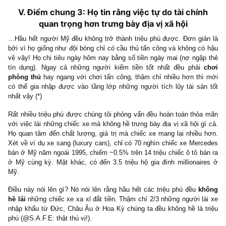
sau:
‘Vô vọng thôi…
Tôi có tích lũy cũng chẳng được bao nhiêu để mà xứng đáng với
sức bỏ ra!
Thu nhập chúng tôi kém quá. Có kiếm thêm được chút đỉnh thì
lạm phát mất hết rồi.
Công việc chúng tôi bận rộn lấy hết thời gian rồi còn đâu?
Tôi chẳng có 20 giờ/tuần như mấy gã khác để mà tập trung nghiê
đầu tư đâu.’
Những người tích lũy tài sản kém chỉ dành ít hơn 4 giờ mỗi thá
planning kế hoạch tài chính hoặc đơn thuần chỉ suy nghĩ về kế 
tài chính. Trong khi đó, những PAW (người tích lũy tài sản tốt)
trung bình hơn 10 giờ mỗi tháng để lập kế hoạch, thực hiện kế 
tài chính của mình.
Như vậy, phải chăng những người tích lũy kém chỉ cần gấp đôi