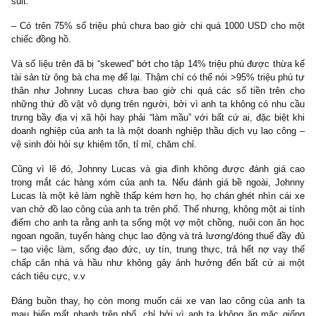
Nào chúng ta cùng đến với chương trình triệu phú tiêu biểu H
trên TV do tiến sĩ Thomas Stanley dẫn chương trình: camera bắ
zoom vào gia đình tiêu biểu của Mr. Johnny Lucas!
Johnny,
gần 60 tuổi
, đã ở chung với người vợ của mình từ kh
xong đại học. Anh ta có bằng cử nhân ở trường địa phương. Anh 
chủ của một doanh nghiệp thầu dịch vụ lao công – vệ sinh (janit
contractor), thứ có doanh thu tăng trưởng mạnh mẽ trong suốt 
vừa qua. Tất cả lao công của anh ta đều được đào tạo chuyên ng
ăn mặc chỉnh tề sạch sẽ với logo của cty anh ta trên ngực áo. Đố
các hàng xóm của Johnny, anh ta và gia đình trông có vẻ middle-c
chẳng có gì đặc biệt, nhưng Johnny có tài sản ròng
>2tr USD
thực tế, hộ gia đình của Johnny thuộc hàng top 2% net worth
quốc của Hoa Kỳ (*)
Thế nhưng người xem TV sẽ cảm thấy bối rối khi xem chương t
Thứ nhất, Johnny Lucas chẳng hề giống với những gì họ tưởng 
về một triệu phú tiêu biểu. Thứ hai, lối sống cần kiệm, chăm chỉ,
góp giá trị cho XH thông qua kinh doanh, và đầu tư tiền lợi nhuậ
cách thông minh của Johnny thậm chí còn đe dọa đến lối sống
hữu của họ. Họ phải làm sao khi có kẻ bảo rằng họ phải giảm bớ
tiêu xa xỉ, vung tay quá trán đi mà sống tiết kiệm, tính toán, kế 