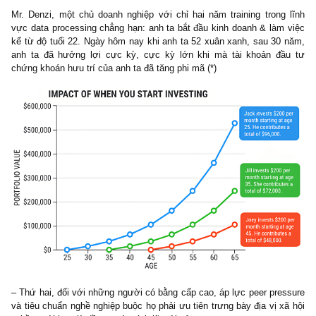
Tôi dám cá rằng hầu hết mọi người đều sẽ ngạc nhiên với số liệu
với tất cả tập người có thu nhập cao hơn 100k USD/năm tại Mỹ
quan hệ giữa bằng cấp học vấn và khả năng tích lũy tài sản là n
biến! Vâng đúng vậy, những người học càng cao, thì khả năng tíc
tài sản càng suy giảm, vì 2 lý do sau đây:
– Thứ nhất, những người học cao, chẳng hạn như bác sĩ, dù ch
sĩ (physicians) có thu nhập trung bình cao gấp 5 lần người
thường tại Mỹ, $140k USD/năm vs $33k USD/năm (@S.A.F.E: số
năm 1996), họ lại không thuộc nhóm tích lũy tài sản tốt “PAW”, b
họ mất từ 7-10 năm học đa khoa & chuyên khoa nên con đườn
đầu tích lũy earnings, đầu tư trễ hơn những chủ doanh nghiệp t