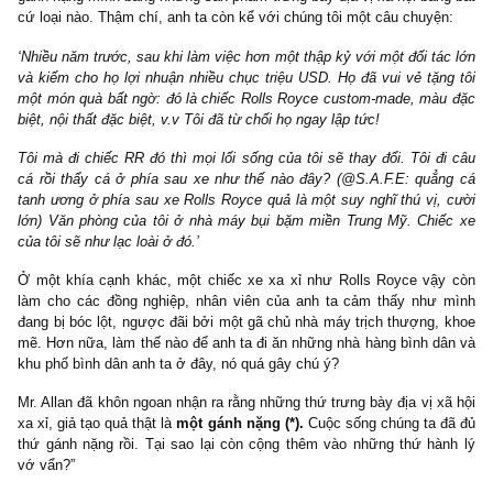
Xét về ví dụ xe sang (luxury cars), chỉ có 70 nghìn chiếc xe Mer
bán ở Mỹ năm ngoái 1995, chiếm ~0.5% trên 14 triệu chiếc ô tô b
ở Mỹ cùng kỳ. Mặt khác, có đến 3.5 triệu hộ gia đình millionai
Mỹ.
Điều này nói lên gì? Nó nói lên rằng hầu hết các triệu phú đều
k
hề lái
những chiếc xe xa xỉ đắt tiền. Thậm chí 2/3 những người l
nhập khẩu từ Đức, Châu Âu ở Hoa Kỳ chúng ta đều không hề là 
phú (@S.A.F.E: thật thú vị!).