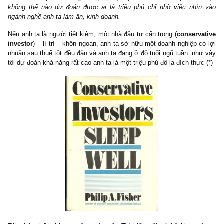
2> Người nhận quà bằng tiền mặt thường xuyên còn nhầm lẫn rằn
sản của bố mẹ họ là của họ. Thành thử họ không cần động lự
muốn đổ mồ hôi vất vả gì để tiết kiệm, đầu tư và gầy dựng tài sả
riêng mình nữa. Rất sớm thôi, họ sẽ mong người tặng quà cho h
đời và ngắm đến khối tài sản mà họ để lại (@S.A.F.E: thế này th
“dark” rồi, nhưng không hẳn Stanley nói sai đâu, chính cuộc đời
sát người thực việc thực của chúng tôi cũng cho thấy nhiều 
nghĩ chính xác như thế bất chấp các lằn ranh đạo đức).