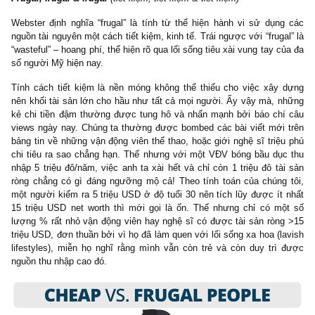
sau đó nữa.
– Là một nhóm chung, chúng tôi có vẻ được đào tạo tốt. Chỉ c
trong số chúng tôi không có bằng đại học, còn lại đa số đều có bậ
cao: 8% có bằng thạc sĩ, 8% bằng luật sư, 8% bác sĩ và 6% tiến s
– Chúng tôi là những
nhà đầu tư cẩn trọng, khó tính.
Trung 
chúng tôi đầu tư 20% thu nhập khả dụng của hộ gia đình cho hoạt
đầu tư. 79% trong số chúng tôi có ít nhất một tài khoản đầu tư 
khoán ở các hãng môi giới. Tuy nhiên chúng tôi hoàn toàn tự 
định lấy danh mục đầu tư cho bản thân (*)
Sau khi đã hiểu được chân dung của những triệu phú nhà bên, 
ta cùng đi sâu vào những đặc điểm chung giữa họ để rút ra bài họ
mình.
I
II
. Điểm
chung 1: Họ sống dưới xa mức mà họ ki
được
Ba từ nêu bật lên một triệu phú nhà bên tiêu biểu là gì?
Frugal, frugal & frugal
(tiết kiệm, tiết kiệm & tiết kiệm)