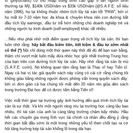
bạc một cách thông minh, hiệu quả
@Tiến sĩ Thomas J. Stanley
: “Có một sự đồng biến correlatio
giữa thời gian dành cho việc lập kế hoạch tài chính, đ
(
investment/financial planning
) với khả năng tích lũy tài sản củ
triệu phú tiêu biểu.
Những triệu phú tích lũy tài sản tốt nhất (“
PAW
“
– prodi
accumulators of wealth) dành gấp đôi thời gian mỗi tháng cho việ
kế hoạch chi tiêu, tiết kiệm, đầu tư hơn những người tích lũy tà
kém. Thay vì dành thời gian lập kế hoạch và tập trung cho những
động hiệu quả, những người vay nợ, tài chính kém sợ: (1) Bị suy
lối sống hiện tại nếu như anh/chị ta lâm vào tình trạng thất nghiệp
thẻ tín dụng (2) Lo lắng rằng thu nhập của họ không đủ để thỏa mã
chi tiêu quen thuộc của gia đình.