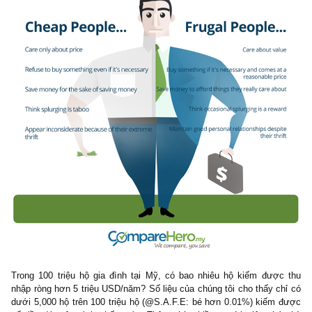
Webster định nghĩa “frugal” là tính từ thể hiện hành vi sử dụn
nguồn tài nguyên một cách tiết kiệm, kinh tế. Trái ngược với “fruga
“wasteful” – hoang phí, thể hiện rõ qua lối sống tiêu xài vung tay 
số người Mỹ hiện nay.
Tính cách tiết kiệm là nền móng không thể thiếu cho việc xây
nên khối tài sản lớn cho hầu như tất cả mọi người. Ấy vậy mà, 
kẻ chi tiền đậm thường được tung hô và nhấn mạnh bởi báo ch
views ngày nay. Chúng ta thường được bombed các bài viết mới
bảng tin về những vận động viên thể thao, hoặc giới nghệ sĩ triệ
chi tiêu ra sao chẳng hạn. Thế nhưng với một VĐV bóng bầu dụ
nhập 5 triệu đô/năm, việc anh ta xài hết và chỉ còn 1 triệu đô tà
ròng chẳng có gì đáng ngưỡng mộ cả! Theo tính toán của chúng
một người kiếm ra 5 triệu USD ở độ tuổi 30 nên tích lũy được ít
15 triệu USD net worth thì mới gọi là ổn. Thế nhưng chỉ có m
lượng % rất nhỏ vận động viên hay nghệ sĩ có được tài sản ròn
triệu USD, đơn thuần bởi vì họ đã làm quen với lối sống xa hoa (l
lifestyles), miễn họ nghĩ rằng mình vẫn còn trẻ và còn duy trì
nguồn thu nhập cao đó.