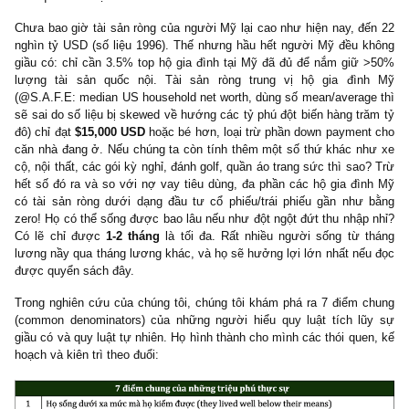
@Tiến sĩ Thomas J. Stanley:
“Ôi tại sao cuộc đời tôi lại khôn
giầu có được thế nầy???”
Đó là câu cảm thán phổ biến nhất của vô số người Mỹ. Thông t
họ là những người middle-class có được tấm bằng đại học tốt
việc chăm chỉ, thu nhập khá hoặc cao, song vẫn mắc kẹt trong
luẩn quẩn tiền bạc.
Chưa bao giờ tài sản ròng của người Mỹ lại cao như hiện nay, đ
nghìn tỷ USD (số liệu 1996). Thế nhưng hầu hết người Mỹ đều 
giầu có: chỉ cần 3.5% top hộ gia đình tại Mỹ đã đủ để nắm giữ
lượng tài sản quốc nội. Tài sản ròng trung vị hộ gia đì
(@S.A.F.E: median US household net worth, dùng số mean/averag
sẽ sai do số liệu bị skewed về hướng các tỷ phú đột biến hàng tr
đô) chỉ đạt
$15,000 USD
hoặc bé hơn, loại trừ phần down paymen
căn nhà đang ở. Nếu chúng ta còn tính thêm một số thứ khác n
cộ, nội thất, các gói kỳ nghỉ, đánh golf, quần áo trang sức thì sao
hết số đó ra và so với nợ vay tiêu dùng, đa phần các hộ gia đì
có tài sản ròng dưới dạng đầu tư cổ phiếu/trái phiếu gần như
zero! Họ có thể sống được bao lâu nếu như đột ngột đứt thu nhập
Có lẽ chỉ được
1-2 tháng
là tối đa. Rất nhiều người sống từ 