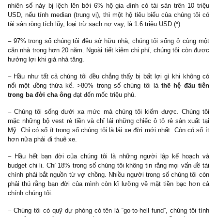
– Tôi là một gã
57 tuổi,
đã lập gia đình với 3 đứa con. 70% 
chúng tôi tạo ra 80% thu nhập cho gia đình.
– Hai phần ba trong chúng tôi tự kinh doanh hoặc làm riêng ch
thân (
self-employed
); thú vị thay, những người tự kinh doan
chiếm 20% tổng số lao động ở Mỹ, nhưng đóng góp với hai ph
triệu phú tự thân. 3/4 trong số tự kinh doanh nầy coi mình là chủ 
nghiệp với hệ thống kinh doanh rộng mở & nhiều nhân viên, số cò
bao gồm các professionals trong một lĩnh vực đòi hỏi c
môn/bằng cấp cao, chẳng hạn như bác sĩ, luật sư hoặc kế toán.
– Hầu hết doanh nghiệp của chúng tôi nằm trong các
lĩnh vực 
nghe đã thấy chán chường
,
chẳng hạn như thi công hàn/cơ điệ
chức đấu giá, thu hoạch lúa mì, cho thuê trailer parks, dịch v
trùng, buôn bán thiết bị, hoặc làm thầu đường sá, sửa chữa nhà ở
– Chúng tôi sở hữu average household net worth đến 3.7 triệu USD
nhiên số này bị lệch lên bởi 6% hộ gia đình có tài sản trên 10 
USD, nếu tính median (trung vị), thì một hộ tiêu biểu của chúng t
tài sản ròng tích lũy, loại trừ sạch nợ vay, là 1.6 triệu USD (*)
– 97% trong số chúng tôi đều sở hữu nhà, chúng tôi sống ở cùn