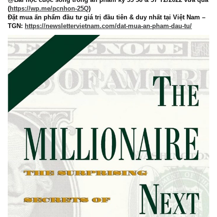
@Bài học cuộc sống trong ấn phẩm kỳ 55 56 & 57 T2/2022 vừ
(
https://wp.me/pcnhon-25Q
)
Đặt mua ấn phẩm đầu tư giá trị đầu tiên & duy nhất tại Việt N
TGN:
https://newslettervietnam.com/dat-mua-an-pham-dau-tu/