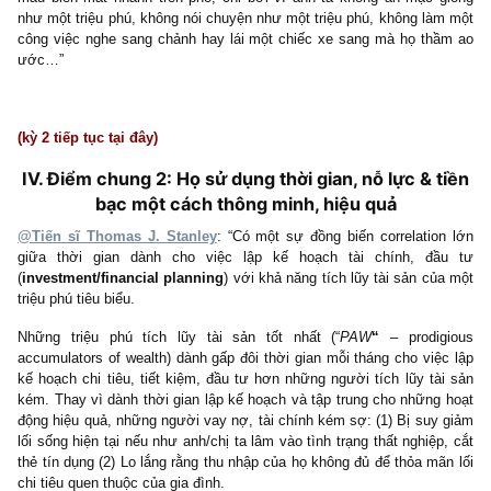
hơn? Họ sẽ tắt TV ngay và để lại chương trình cho những kẻ 
Johnny xem (@S.A.F.E: cười lớn).
Số liệu thống kê trên tập mẫu triệu phú của chúng tôi cho thấy:
– Có trên 75% số triệu phú chưa bao giờ chi quá 199 USD cho mộ
giầy.
– Có trên 50% số triệu phú chưa bao giờ chi quá 399 USD cho m
suit.
– Có trên 75% số triệu phú chưa bao giờ chi quá 1000 USD ch
chiếc đồng hồ.
Và số liệu trên đã bị “skewed” bớt cho tập 14% triệu phú được th
tài sản từ ông bà cha mẹ để lại. Thậm chí có thể nói >95% triệu p
thân như Johnny Lucas chưa bao giờ chi quá các số tiền trê
những thứ đồ vật vô dụng trên người, bởi vì anh ta không có nh
trưng bầy địa vị xã hội hay phải “làm mầu” với bất cứ ai, đặc biệ
doanh nghiệp của anh ta là một doanh nghiệp thầu dịch vụ lao c
vệ sinh đòi hỏi sự khiêm tốn, tỉ mỉ, chăm chỉ.