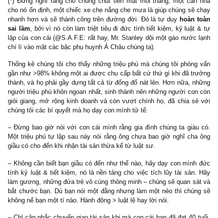
chu cấp nào khi đã trưởng thành (economic
outpatient care).
Văn hóa gia đình của họ chú trọng đức tính độc l
trí tuệ
@Tiến sĩ Thomas J. Stanley
: “…Mary & Lamar vào giữa độ tu
tuần của họ. Họ lái xe Châu Âu nhập khẩu, sống trong căn nh
nghìn USD, họ đánh golf & tennis mỗi cuối tuần, huy động tài tr
trường tư thục nơi con họ học thường xuyên. Hàng xóm khu phố
rằng nhà này chắc phải multi-millionaire đổ lên mới sống tốt thế! 
không, một lần nữa, vẻ ngoài rất dễ để đánh lừa người khác. 
làm hành chính văn thư ở một trường học nhỏ. Mary ở nhà nội
Thu nhập của cả hai chưa đến <
60 nghìn USD/năm
. Vậy câu hỏi 
budgeting kiểu gì cho lối sống đó?
Câu trả lời nằm ở
mẹ của Mary
(@S.A.F.E: cười, làm chúng tô
đến câu chuyện hài lương 7 triệu mua nhà 3 tỷ sau một năm n
triệu tiết kiệm được + 2.96 tỷ bố mẹ cho). Economic outpatient c
chu cấp khi con cái đã trưởng thành – dường như trở thành lối
của 46% hộ gia đình thu nhập khá giả ở Mỹ. Thế hệ đầu tiên sống
kiệm, kinh doanh chân chính, và rồi họ cảm thấy có nghĩa vụ phả