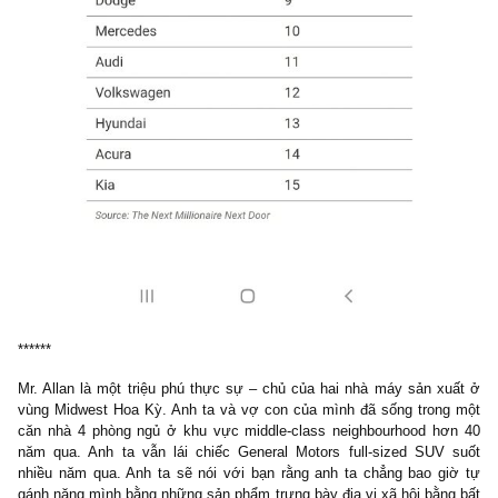
Chúng tôi hỏi nhiều stock brokers về tình trạng này. Có lẽ một tro
đó giải thích với chúng tôi hay nhất:
‘Tôi đã giàu rồi nếu mà tôi ráng giữ những cổ phiếu tôi thấy triển 
Nhưng không hiểu sao tôi không thể kiềm được việc mua bán nó
cả là bởi vì tôi nhìn vào màn hình máy tính mỗi ngày…’
V. Điểm chung 3: Họ tin rằng việc tự do tài chí
quan trọng hơn trưng bày địa vị xã hội
…Hầu hết người Mỹ đều không trở thành triệu phú được. Đơn gi
bởi vì họ giống như đội bóng chỉ có cầu thủ tấn công và không c
vệ vậy! Họ chi tiêu ngày hôm nay bằng số tiền ngày mai (nợ ngậ
tín dụng). Ngay cả những người kiếm tiền tốt nhất đều phả
phòng thủ
hay ngang với chơi tấn công, thậm chí nhiều hơn th
có thể gia nhập được vào tầng lớp những người tích lũy tài sả
nhất vậy (*)
Rất nhiều triệu phú được chúng tôi phỏng vấn đều hoàn toàn thỏ
với việc lái những chiếc xe mà không hề trưng bày địa vị xã hội g
Họ quan tâm đến chất lượng, giá trị mà chiếc xe mang lại nhiều