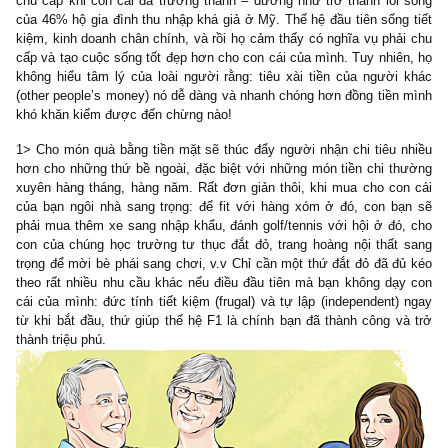
******
Mr. Allan là một triệu phú thực sự – chủ của hai nhà máy sản x
vùng Midwest Hoa Kỳ. Anh ta và vợ con của mình đã sống tron
căn nhà 4 phòng ngủ ở khu vực middle-class neighbourhood h
năm qua. Anh ta vẫn lái chiếc General Motors full-sized SUV
nhiều năm qua. Anh ta sẽ nói với bạn rằng anh ta chẳng bao g
gánh nặng mình bằng những sản phẩm trưng bày địa vị xã hội bằn
cứ loại nào. Thậm chí, anh ta còn kể với chúng tôi một câu chuyệ
‘Nhiều năm trước, sau khi làm việc hơn một thập kỷ với một đối tá
và kiếm cho họ lợi nhuận nhiều chục triệu USD. Họ đã vui vẻ tặn
một món quà bất ngờ: đó là chiếc Rolls Royce custom-made, mà
biệt, nội thất đặc biệt, v.v Tôi đã từ chối họ ngay lập tức!