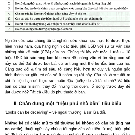
lương nầy qua tháng lương khác, và họ sẽ hưởng lợi lớn nhất nế
được quyển sách đây.
Trong nghiên cứu của chúng tôi, chúng tôi khám phá ra 7 điểm 
(common denominators) của những người hiểu quy luật tích l
giầu có và quy luật tự nhiên. Họ hình thành cho mình các thói que
hoạch và kiên trì theo đuổi:
Nghiên cứu của chúng tôi là nghiên cứu khoa học thực tế được
hiện nhiều năm, qua hàng nghìn các triệu phú USD với sự tư vấ
những nhà kế toán (CPA) của họ. Chúng tôi lấy cột mốc 1 triệu
triệu USD tài sản ròng làm khu vực để phỏng vấn vì tin rằng c
nầy có thể đạt được bởi bất cứ ai trong một thế hệ đầu tiên củ