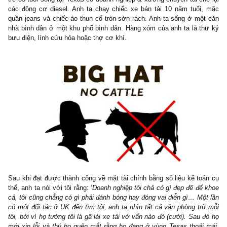
Càng trao đổi & tìm tòi sâu, tôi càng hiểu hơn tư duy và nguồ
hình thành sự giầu có của số ít nhóm người nầy. Câu hỏi được đ
chỉ là: liệu bạn có thực sự muốn độc lập/tự do về tài chính? Và
bạn có chịu hi sinh, thay đổi những thói quen, lối sống trước đ
đạt được nó? Tất cả điều đó phụ thuộc ở bạn.
II. Chân dung một “triệu phú nhà bên” tiêu biểu
‘Looks can be deceiving’ – vẻ ngoài thường là sự lừa dối.
Những kẻ có chiếc mũ to thì thường lại không có đàn bò (bi
no cattle)
, thuật ngữ nầy chúng tôi nghe đến đầu tiên từ một triệ
trẻ 35 tuổi sống tại Texas có doanh nghiệp & xưởng chuyên tái ch
các động cơ diesel. Anh ta chạy chiếc xe bán tải 10 năm tuổi
quần jeans và chiếc áo thun cổ tròn sờn rách. Anh ta sống ở mộ
nhà bình dân ở một khu phố bình dân. Hàng xóm của anh ta là t
bưu điện, lính cứu hỏa hoặc thợ cơ khí.