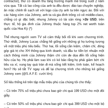
Trong 100 triệu hộ gia đình tại Mỹ, có bao nhiêu hộ kiếm đượ
nhập ròng hơn 5 triệu USD/năm? Số liệu của chúng tôi cho thấy c
dưới 5,000 hộ trên 100 triệu hộ (@S.A.F.E: bé hơn 0.01%) kiếm
số tiền đó một cách nhất quán. Thậm chí, nhiều người triệu ph
bên chúng tôi phỏng vấn còn chẳng hề kiếm được hơn 500 
USD/năm. Song họ vẫn trở thành triệu phú vào độ tuổi ngũ tuần nh
sống cần kiệm, hợp lý, có kế hoạch. Số liệu trên cho ta thấy >
hộ gia đình ở Mỹ không thể vừa muốn một lối sống xa hoa và một
tài sản triệu phú cùng một lúc được.
Tuy nhiên đáng buồn thay, lối sống xa hoa bán rất tốt và thu hút s
ý trên báo đài, TV. Giới trẻ Hoa Kỳ ngày nay tin rằng ai có tiền th
tiêu xài vung tay, và nếu bạn không show nó ra, thì bạn có nó đ
gì?! Bạn thử tưởng tượng xem, nếu tôi mà show chân dung triệ
nhà bên tiêu biểu lên TV thì sẽ như thế nào. TV ratings thấp cực 
chẳng có ai thèm coi! Bởi vì đa số người Mỹ thích thỏa mã
muốn ngay lập tức (
immediate gratification
), ngay khi thu nh
tăng lên được một tí, thì việc họ làm đầu tiên không phải tiết k
đầu tư, mà họ xài hết sạch ngay khi nhận.