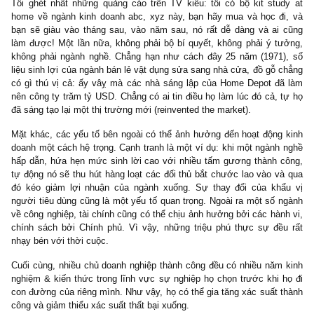
Như vậy, bài học ở đây là hãy dạy con bạn cách câu cá thự
chính là tố chất, đức tính, bí quyết, kinh nghiệm giúp bạn thành
(*) Đừng nghĩ rằng cho chúng chút tiền mặt mỗi tháng, một că
cho nó ổn định, một chiếc xe che nắng che mưa là giúp chúng sẽ
nhanh hơn và sẽ thành công trên đường đời. Đó là tư duy
hoàn
sai lầm
, bởi vì nó còn làm triệt tiêu đi đức tính tiết kiệm, kỷ luậ
lập của con cái (@S.A.F.E: rất hay, Mr. Stanley dội một gáo nước
chí lí vào mặt các bậc phụ huynh Á Châu chúng ta).
Thống kê chúng tôi cho thấy những triệu phú mà chúng tôi phỏn
gần như >98% không một ai được chu cấp bất cứ thứ gì khi đã t
thành, và họ phải gầy dựng tất cả từ đống đổ nát lên. Hơn nữa, 
người triệu phú khôn ngoan nhất, sinh thành nên những người co
giỏi giang, mở rộng kinh doanh và còn vượt chính họ, đã chia s
chúng tôi các bí quyết mà họ dạy con mình tử tế:
– Đừng bao giờ nói với con cái mình rằng gia đình chúng ta già
Một triệu phú tự lập sau này nói rằng ông chưa bao giờ nghĩ ch
giầu có cho đến khi nhận tài sản thừa kế từ luật sư.
– Không cần biết bạn giầu có đến như thế nào, hãy dạy con mìn
tính kỷ luật & tiết kiệm, nó là nền tảng cho việc tích lũy tài sản