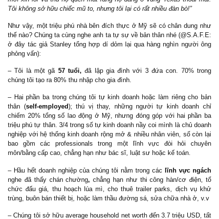
Sau khi đạt được thành công về mặt tài chính bằng số liệu kế to
thể, anh ta nói với tôi rằng: ‘
Doanh nghiệp tôi chả có gì đẹp đẽ để
cả, tôi cũng chẳng có gì phải đánh bóng hay đóng vai diễn gì… Mộ
có một đối tác ở UK đến tìm tôi, anh ta nhìn tất cả văn phòng tr
tôi, bởi vì họ tưởng tôi là gã lái xe tải vớ vẩn nào đó (cười). Sau
mới xin lỗi và thú họ quên mắt rằng họ đang ở vùng Texas thoải
Tôi không sở hữu chiếc mũ to, nhưng tôi lại có rất nhiều đàn bò!”
Như vậy, một triệu phú nhà bên đích thực ở Mỹ sẽ có chân dun
thế nào? Chúng ta cùng nghe anh ta tự sự về bản thân nhé (@S.A
ở đây tác giả Stanley tổng hợp dí dỏm lại qua hàng nghìn ngườ
phỏng vấn):