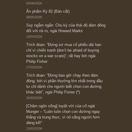
Bài viết gần đây nhất
[Châm ngôn sống] “Làm sao để trở nên giàu
có? Hãy kỷ luật chuẩn bị từng bước một cho
những cú “fast spurts”; rồi đến cuối đời, nếu
người nào xứng đáng, thì ắt sẽ trở nên giàu
có (*)” – cố ngài Charlie Munger
05/06/2026
Ấn phẩm Kỳ 82 (Bản cắt)
08/05/2026
Suy ngẫm ngắn: Chu kỳ của thái độ đám đông
đối với rủi ro, ngài Howard Marks
10/04/2026
Trích đoạn: “Đừng sợ mua cổ phiếu dài hạn
chỉ vì chiến tranh (don’t be afraid of buying