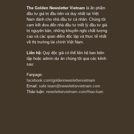
stocks on a war scare)”, rất hay bởi ngài
Philip Fisher
27/03/2026
Trích đoạn: “Đừng bao giờ chạy theo đám
đông, bởi vì phần thưởng lớn nhất trong đầu
tư chỉ dành cho người biết chọn con đường
khác biệt”, ngài Philip Fisher (*)
20/03/2026
[Châm ngôn sống] tuyệt vời của cố ngài
Munger – “Luôn luôn chọn con đường ngay
thẳng và trung thực, vì nó vắng người hơn
đáng kể!”
13/03/2026
The Golden Newsletter Vietnam
là ấn phẩm
đầu tư giá trị đầu tiên và duy nhất tại Việt
Nam dành cho nhà đầu tư cá nhân. Chúng tôi
cam kết đưa đến nhà đầu tư triết lý đầu tư giá
trị nguyên bản, những khuyến nghị chất lượng
cao và các quan điểm độc lập và thực tế nhất