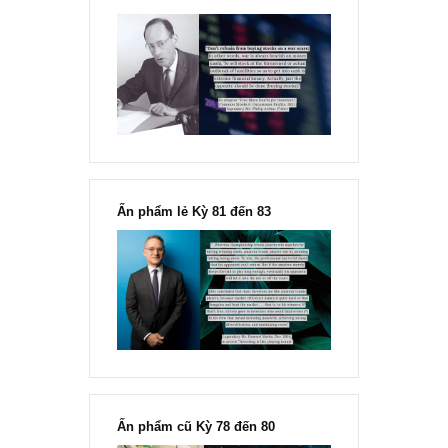
“Đừng sợ mua cổ phiếu dài hạn
chỉ vì chiến tranh”, ngài Philip
Fisher
Ấn phẩm lẻ Kỳ 81 đến 83