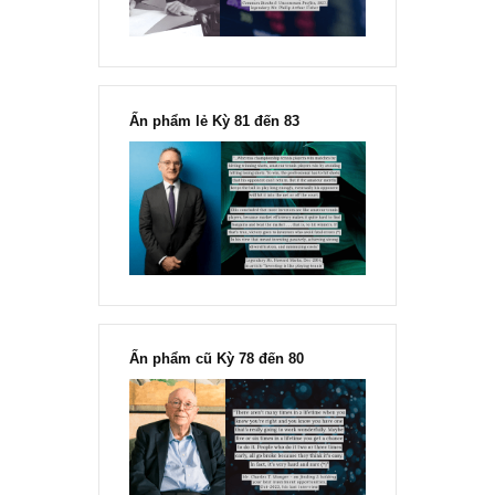
“Đừng sợ mua cổ phiếu dài hạn
chỉ vì chiến tranh”, ngài Philip
Fisher
Ấn phẩm lẻ Kỳ 81 đến 83