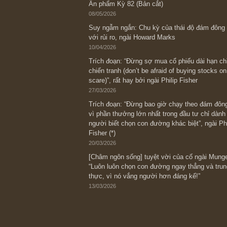
Bài viết gần đây nhất
[Châm ngôn sống] “Làm sao để trở nên
kỷ luật chuẩn bị từng bước một cho nh
spurts”; rồi đến cuối đời, nếu người n
thì ắt sẽ trở nên giàu có (*)” – cố ngài
05/06/2026
Ấn phẩm Kỳ 82 (Bản cắt)
08/05/2026
Suy ngẫm ngắn: Chu kỳ của thái độ đá
với rủi ro, ngài Howard Marks
10/04/2026
Trích đoạn: “Đừng sợ mua cổ phiếu dài
chiến tranh (don’t be afraid of buying s
scare)”, rất hay bởi ngài Philip Fisher
27/03/2026
Trích đoạn: “Đừng bao giờ chạy theo 