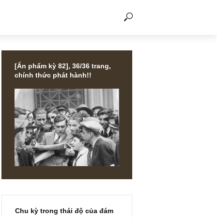
THẢO LUẬN
[Ấn phẩm kỳ 82], 36/36 trang,
chính thức phát hành!!
ị