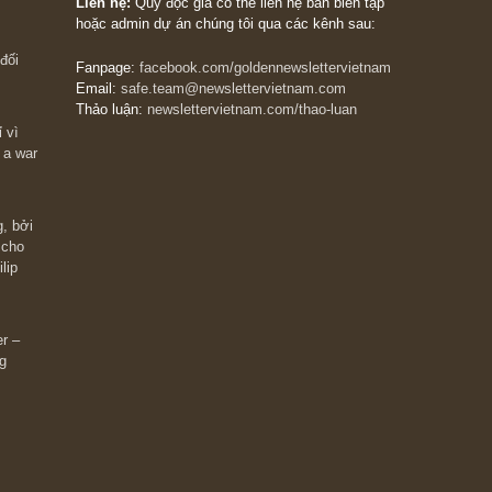
The Golden Newsletter Vietnam
là ấn phẩm đầu
giá trị đầu tiên và duy nhất tại Việt Nam dành cho
 giàu có? Hãy
nhà đầu tư cá nhân. Chúng tôi cam kết đưa đến 
ững cú “fast
đầu tư triết lý đầu tư giá trị nguyên bản, những
ào xứng đáng,
khuyến nghị chất lượng cao và các quan điểm độ
 Charlie Munger
lập và thực tế nhất về thị trường tài chính Việt N
Liên hệ:
Quý độc giả có thể liên hệ ban biên tập
hoặc admin dự án chúng tôi qua các kênh sau:
m đông đối
Fanpage:
facebook.com/goldennewslettervietnam
Email:
safe.team@newslettervietnam.com
Thảo luận:
newslettervietnam.com/thao-luan
 hạn chỉ vì
tocks on a war
đám đông, bởi