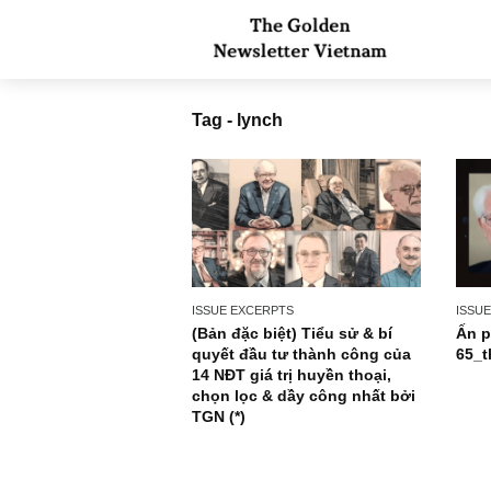
Tag - lynch
ISSUE EXCERPTS
(Bản đặc biệt) Tiểu sử & bí
quyết đầu tư thành công của
14 NĐT giá trị huyền thoại,
chọn lọc & dầy công nhất bởi
TGN (*)