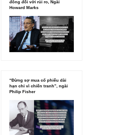
Chu kỳ trong thái độ của đám
đông đối với rủi ro, Ngài
Howard Marks
“Đừng sợ mua cổ phiếu dài
hạn chỉ vì chiến tranh”, ngài
Philip Fisher