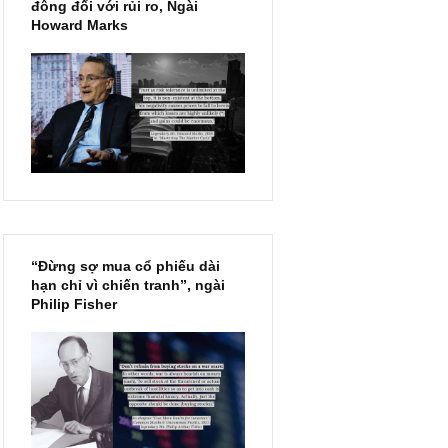
Chu kỳ trong thái độ của đám
đông đối với rủi ro, Ngài
Howard Marks
“Đừng sợ mua cổ phiếu dài
hạn chỉ vì chiến tranh”, ngài
Philip Fisher