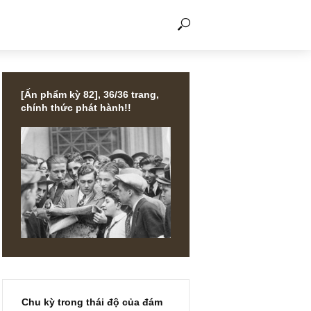
THẢO LUẬN
[Ấn phẩm kỳ 82], 36/36 trang,
chính thức phát hành!!
ị