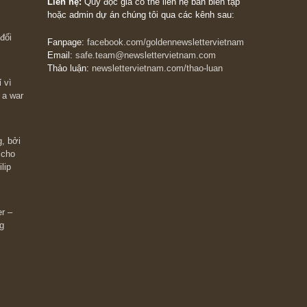
The Golden Newsletter Vietnam
là ấn phẩm đầu
giá trị đầu tiên và duy nhất tại Việt Nam dành cho
 giàu có? Hãy
nhà đầu tư cá nhân. Chúng tôi cam kết đưa đến 
ững cú “fast
đầu tư triết lý đầu tư giá trị nguyên bản, những
ào xứng đáng,
khuyến nghị chất lượng cao và các quan điểm độ
 Charlie Munger
lập và thực tế nhất về thị trường tài chính Việt N
Liên hệ:
Quý độc giả có thể liên hệ ban biên tập
hoặc admin dự án chúng tôi qua các kênh sau:
m đông đối
Fanpage:
facebook.com/goldennewslettervietnam
Email:
safe.team@newslettervietnam.com
Thảo luận:
newslettervietnam.com/thao-luan
 hạn chỉ vì
tocks on a war
đám đông, bởi