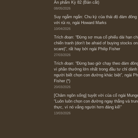
Bài viết gần đây nhất
[Châm ngôn sống] “Làm sao để trở nên
kỷ luật chuẩn bị từng bước một cho nh
spurts”; rồi đến cuối đời, nếu người n
thì ắt sẽ trở nên giàu có (*)” – cố ngài
05/06/2026
Ấn phẩm Kỳ 82 (Bản cắt)
08/05/2026
Suy ngẫm ngắn: Chu kỳ của thái độ đá
với rủi ro, ngài Howard Marks
10/04/2026
Trích đoạn: “Đừng sợ mua cổ phiếu dài
chiến tranh (don’t be afraid of buying s
scare)”, rất hay bởi ngài Philip Fisher
27/03/2026
Trích đoạn: “Đừng bao giờ chạy theo 