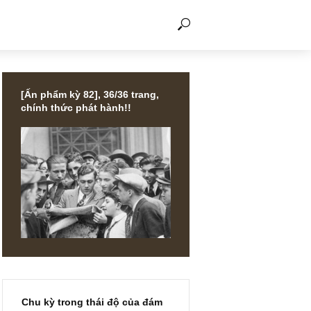
THẢO LUẬN
[Ấn phẩm kỳ 82], 36/36 trang,
chính thức phát hành!!
phiếu