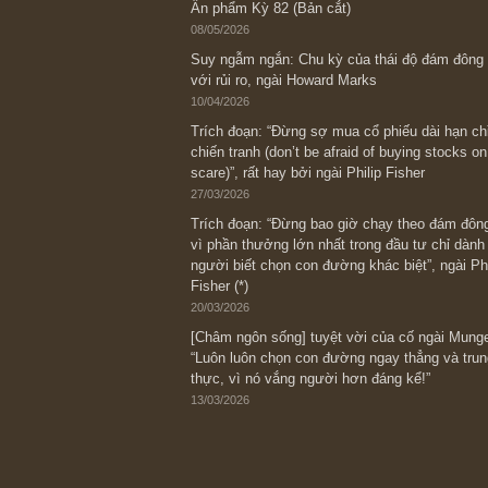
Bài viết gần đây nhất
[Châm ngôn sống] “Làm sao để trở nên
kỷ luật chuẩn bị từng bước một cho nh
spurts”; rồi đến cuối đời, nếu người n
thì ắt sẽ trở nên giàu có (*)” – cố ngài
05/06/2026
Ấn phẩm Kỳ 82 (Bản cắt)
08/05/2026
Suy ngẫm ngắn: Chu kỳ của thái độ đá
với rủi ro, ngài Howard Marks
10/04/2026
Trích đoạn: “Đừng sợ mua cổ phiếu dài
chiến tranh (don’t be afraid of buying s
scare)”, rất hay bởi ngài Philip Fisher
27/03/2026
Trích đoạn: “Đừng bao giờ chạy theo 