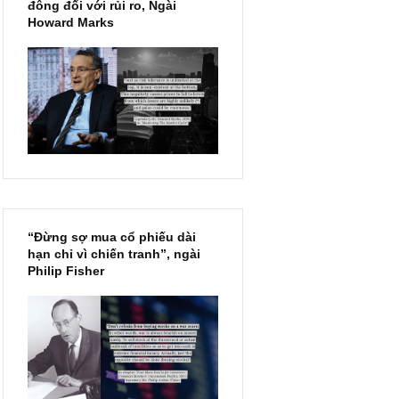
Chu kỳ trong thái độ của đám
đông đối với rủi ro, Ngài
Howard Marks
“Đừng sợ mua cổ phiếu dài
hạn chỉ vì chiến tranh”, ngài
Philip Fisher