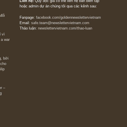
The Golden Newsletter Vietnam
là ấn phẩm đầu
giá trị đầu tiên và duy nhất tại Việt Nam dành cho
 giàu có? Hãy
nhà đầu tư cá nhân. Chúng tôi cam kết đưa đến 
ững cú “fast
đầu tư triết lý đầu tư giá trị nguyên bản, những
ào xứng đáng,
khuyến nghị chất lượng cao và các quan điểm độ
 Charlie Munger
lập và thực tế nhất về thị trường tài chính Việt N
Liên hệ:
Quý độc giả có thể liên hệ ban biên tập
hoặc admin dự án chúng tôi qua các kênh sau:
m đông đối
Fanpage:
facebook.com/goldennewslettervietnam
Email:
safe.team@newslettervietnam.com
Thảo luận:
newslettervietnam.com/thao-luan
 hạn chỉ vì
tocks on a war
đám đông, bởi