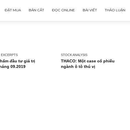
ĐẶT MUA
BẢN CẮT
ĐỌC ONLINE
BÀI VIẾT
ISSUE EXCERPTS
STOCK ANALYSIS
Ấn phẩm đầu tư giá trị
THACO: Một case cổ 
26_tháng 09.2019
ngành ô tô thú vị