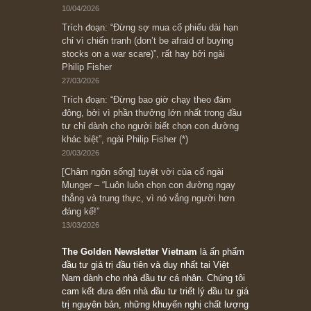
Bài viết gần đây nhất
[Châm ngôn sống] “Làm sao để trở nên giàu
có? Hãy kỷ luật chuẩn bị từng bước một cho
những cú “fast spurts”; rồi đến cuối đời, nếu
người nào xứng đáng, thì ắt sẽ trở nên giàu
có (*)” – cố ngài Charlie Munger
05/06/2026
Ấn phẩm Kỳ 82 (Bản cắt)
08/05/2026
Suy ngẫm ngắn: Chu kỳ của thái độ đám đông
đối với rủi ro, ngài Howard Marks
10/04/2026
Trích đoạn: “Đừng sợ mua cổ phiếu dài hạn
chỉ vì chiến tranh (don’t be afraid of buying
stocks on a war scare)”, rất hay bởi ngài
Philip Fisher
27/03/2026