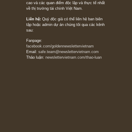
Trích đoạn: “Đừng bao giờ chạy theo đám
đông, bởi vì phần thưởng lớn nhất trong đầu
tư chỉ dành cho người biết chọn con đường
khác biệt”, ngài Philip Fisher (*)
20/03/2026
[Châm ngôn sống] tuyệt vời của cố ngài
Munger – “Luôn luôn chọn con đường ngay
thẳng và trung thực, vì nó vắng người hơn
đáng kể!”
13/03/2026
The Golden Newsletter Vietnam
là ấn phẩm
đầu tư giá trị đầu tiên và duy nhất tại Việt
Nam dành cho nhà đầu tư cá nhân. Chúng tôi
cam kết đưa đến nhà đầu tư triết lý đầu tư giá
trị nguyên bản, những khuyến nghị chất lượng
cao và các quan điểm độc lập và thực tế nhất
về thị trường tài chính Việt Nam.
Liên hệ:
Quý độc giả có thể liên hệ ban biên
tập hoặc admin dự án chúng tôi qua các kênh