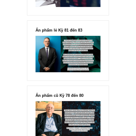
“Đừng sợ mua cổ phiếu dài hạn
chỉ vì chiến tranh”, ngài Philip
Fisher
Ấn phẩm lẻ Kỳ 81 đến 83