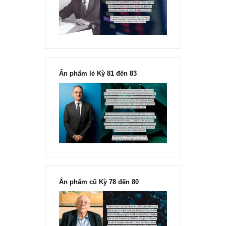
“Đừng sợ mua cổ phiếu dài hạn
chỉ vì chiến tranh”, ngài Philip
Fisher
Ấn phẩm lẻ Kỳ 81 đến 83