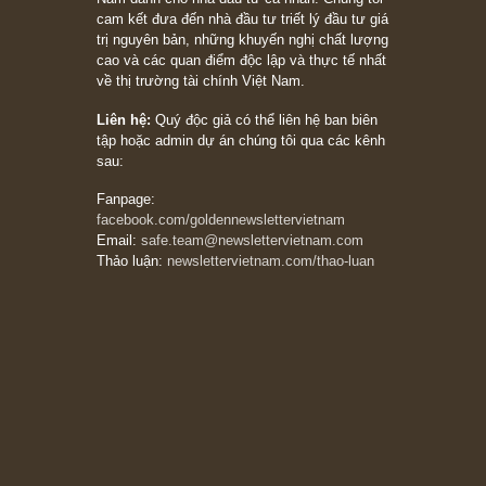
Philip Fisher
27/03/2026
Trích đoạn: “Đừng bao giờ chạy theo đám
đông, bởi vì phần thưởng lớn nhất trong đầu
tư chỉ dành cho người biết chọn con đường
khác biệt”, ngài Philip Fisher (*)
20/03/2026
[Châm ngôn sống] tuyệt vời của cố ngài
Munger – “Luôn luôn chọn con đường ngay
thẳng và trung thực, vì nó vắng người hơn
đáng kể!”
13/03/2026
The Golden Newsletter Vietnam
là ấn phẩm
đầu tư giá trị đầu tiên và duy nhất tại Việt
Nam dành cho nhà đầu tư cá nhân. Chúng tôi
cam kết đưa đến nhà đầu tư triết lý đầu tư giá
trị nguyên bản, những khuyến nghị chất lượng
cao và các quan điểm độc lập và thực tế nhất
về thị trường tài chính Việt Nam.