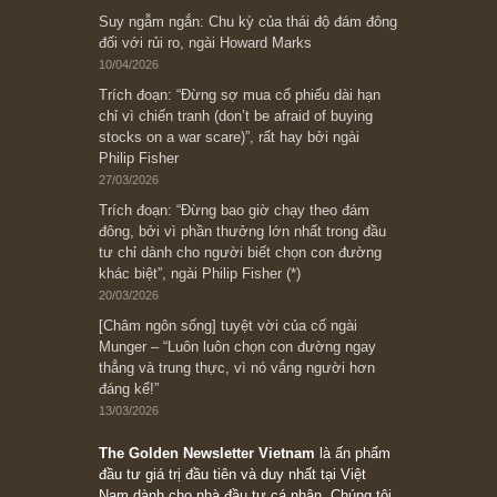
Bài viết gần đây nhất
[Châm ngôn sống] “Làm sao để trở nên giàu
có? Hãy kỷ luật chuẩn bị từng bước một cho
những cú “fast spurts”; rồi đến cuối đời, nếu
người nào xứng đáng, thì ắt sẽ trở nên giàu
có (*)” – cố ngài Charlie Munger
05/06/2026
Ấn phẩm Kỳ 82 (Bản cắt)
08/05/2026
Suy ngẫm ngắn: Chu kỳ của thái độ đám đông
đối với rủi ro, ngài Howard Marks
10/04/2026
Trích đoạn: “Đừng sợ mua cổ phiếu dài hạn
chỉ vì chiến tranh (don’t be afraid of buying
stocks on a war scare)”, rất hay bởi ngài